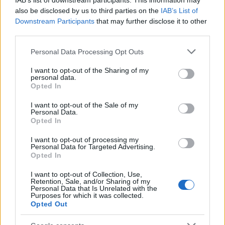
IAB’s list of downstream participants. This information may
lehetne okolni. Ennyi a minimum a lehetőségek
also be disclosed by us to third parties on the
IAB’s List of
széles tárházából. Mindenesetre döntően az ún.
Downstream Participants
that may further disclose it to other
„emberi tényezőt” lehet okolni (akár még az
third parties.
anyaghiba mögött is kereshetjük!).
Please note that this website/app uses one or more Google
Personal Data Processing Opt Outs
services and may gather and store information including but
Az eseményt várhatóan, a további események
not limited to your visit or usage behaviour. You may click to
I want to opt-out of the Sharing of my
fényében a
nemzetközi nukleáris eseményskálán
personal data.
grant or deny consent to Google and its third-party tags to
(INES) 3., 4. vagy 5. fokozatába fogják sorolni, attól
Opted In
use your data for below specified purposes in below Google
függően, hogy megsérül-e az üzemanyag és hogy
consent section.
I want to opt-out of the Sale of my
milyen mennyiségű radioaktivitás szabadul ki a
Personal Data.
környezetbe. A jelen információk alapján (pl.
Opted In
kitelepítésre volt szükség), valószínűnek tartom,
I want to opt-out of processing my
hogy a baleseti besorolást (legalább 4. fokozat) nem
Personal Data for Targeted Advertising.
kerülheti el az erőmű, azaz jó eséllyel válhat az
Opted In
esemény a Csernobil óta legsúlyosabb atomerőművi
eseménnyé.
I want to opt-out of Collection, Use,
Retention, Sale, and/or Sharing of my
Personal Data that Is Unrelated with the
A fentiek fényében nagyon érdekesek a különböző
Purposes for which it was collected.
Opted Out
nemzetközi szervezetek szóvivőinek állásfoglalásai. A
bagatellizáló, japán atomenergiaipart mentegető,