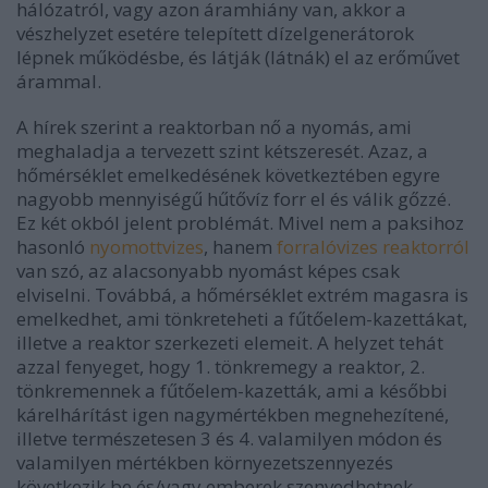
hálózatról, vagy azon áramhiány van, akkor a
vészhelyzet esetére telepített dízelgenerátorok
lépnek működésbe, és látják (látnák) el az erőművet
árammal.
A hírek szerint a reaktorban nő a nyomás, ami
meghaladja a tervezett szint kétszeresét. Azaz, a
hőmérséklet emelkedésének következtében egyre
nagyobb mennyiségű hűtővíz forr el és válik gőzzé.
Ez két okból jelent problémát. Mivel nem a paksihoz
hasonló
nyomottvizes
, hanem
forralóvizes reaktorról
van szó, az alacsonyabb nyomást képes csak
elviselni. Továbbá, a hőmérséklet extrém magasra is
emelkedhet, ami tönkreteheti a fűtőelem-kazettákat,
illetve a reaktor szerkezeti elemeit. A helyzet tehát
azzal fenyeget, hogy 1. tönkremegy a reaktor, 2.
tönkremennek a fűtőelem-kazetták, ami a későbbi
kárelhárítást igen nagymértékben megnehezítené,
illetve természetesen 3 és 4. valamilyen módon és
valamilyen mértékben környezetszennyezés
következik be és/vagy emberek szenvedhetnek