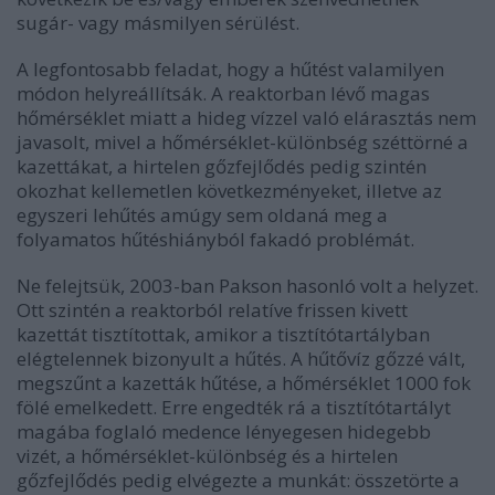
sugár- vagy másmilyen sérülést.
A legfontosabb feladat, hogy a hűtést valamilyen
módon helyreállítsák. A reaktorban lévő magas
hőmérséklet miatt a hideg vízzel való elárasztás nem
javasolt, mivel a hőmérséklet-különbség széttörné a
kazettákat, a hirtelen gőzfejlődés pedig szintén
okozhat kellemetlen következményeket, illetve az
egyszeri lehűtés amúgy sem oldaná meg a
folyamatos hűtéshiányból fakadó problémát.
Ne felejtsük, 2003-ban Pakson hasonló volt a helyzet.
Ott szintén a reaktorból relatíve frissen kivett
kazettát tisztítottak, amikor a tisztítótartályban
elégtelennek bizonyult a hűtés. A hűtővíz gőzzé vált,
megszűnt a kazetták hűtése, a hőmérséklet 1000 fok
fölé emelkedett. Erre engedték rá a tisztítótartályt
magába foglaló medence lényegesen hidegebb
vizét, a hőmérséklet-különbség és a hirtelen
gőzfejlődés pedig elvégezte a munkát: összetörte a