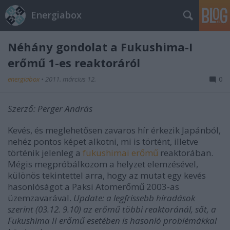
Energiabox
Néhány gondolat a Fukushima-I
erőmű 1-es reaktoráról
energiabox
•
2011. március 12.
0
Szerző: Perger András
Kevés, és meglehetősen zavaros hír érkezik Japánból,
nehéz pontos képet alkotni, mi is történt, illetve
történik jelenleg a
fukushimai erőmű
reaktorában.
Mégis megpróbálkozom a helyzet elemzésével,
különös tekintettel arra, hogy az mutat egy kevés
hasonlóságot a Paksi Atomerőmű 2003-as
üzemzavarával.
Update: a legfrissebb híradások
szerint (03.12. 9.10) az erőmű többi reaktoránál, sőt, a
Fukushima II erőmű esetében is hasonló problémákkal