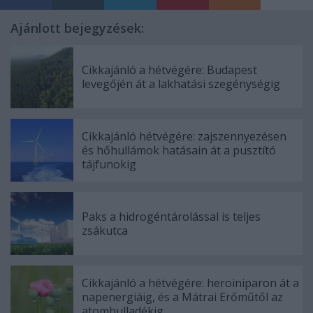
Ajánlott bejegyzések:
Cikkajánló a hétvégére: Budapest
levegőjén át a lakhatási szegénységig
Cikkajánló hétvégére: zajszennyezésen
és hőhullámok hatásain át a pusztító
tájfunokig
Paks a hidrogéntárolással is teljes
zsákutca
Cikkajánló a hétvégére: heroiniparon át a
napenergiáig, és a Mátrai Erőműtől az
atomhulladékig