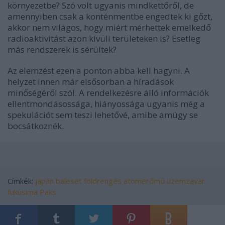
környezetbe? Szó volt ugyanis mindkettőről, de
amennyiben csak a konténmentbe engedtek ki gőzt,
akkor nem világos, hogy miért mérhettek emelkedő
radioaktivitást azon kívüli területeken is? Esetleg
más rendszerek is sérültek?
Az elemzést ezen a ponton abba kell hagyni. A
helyzet innen már elsősorban a híradások
minőségéről szól. A rendelkezésre álló információk
ellentmondásossága, hiányossága ugyanis még a
spekulációt sem teszi lehetővé, amibe amúgy se
bocsátkoznék.
Címkék:
japán
baleset
földrengés
atomerőmű
üzemzavar
fukusima
Paks