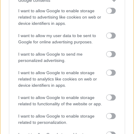
Google consents
sőt, nem egy esetben dicsőítő nyilatkozatok igen
különlegesen hatnak, miközben alapvető rendszerek
I want to allow Google to enable storage
egyszerűen csődöt mondtak az atomerőműben. Nem
related to advertising like cookies on web or
becsülném le természetesen a japán atomenergia-
device identifiers in apps.
iparban felhalmozott szakértelmet: ismét
hangsúlyozom, nagyon fontos, hogy a földrengés
I want to allow my user data to be sent to
mérete ellenére is jól működött az automatikus
Google for online advertising purposes.
vészleállító rendszer, és hogy a reaktor és primer kör
nem sérült. Ezzel együtt is, itt most valami nagyon
I want to allow Google to send me
personalized advertising.
elromlott, és csak remélni lehet, hogy sikerül
megtalálni emberéletet, környezetet a lehető
I want to allow Google to enable storage
legkevésbé veszélyeztető megoldást.
related to analytics like cookies on web or
device identifiers in apps.
Mik lehetnek a következmények? A reaktor, ahogy
haladunk előre az időben, egyre jobb eséllyel válhat
I want to allow Google to enable storage
alkalmatlanná a további üzemeltetésre. itt
related to functionality of the website or app.
emlékeztetnék a világ legnagyobb, csaknem 8000
MW beépített kapacitással rendelkező, szintén
I want to allow Google to enable storage
japán,
Kashiwazaki-Kariwa erőmű
esetére. Az erőmű
related to personalization.
2007-ben szenvedett sérüléseket egy, a mostaninál
kisebb, 6,6-os földrengés során. Bár az első