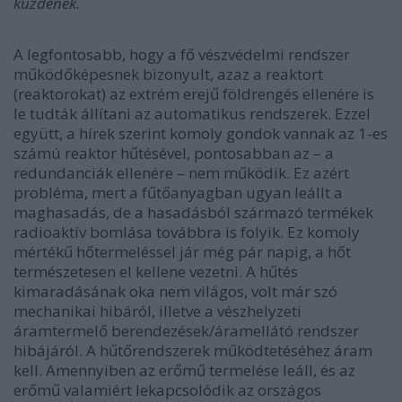
küzdenek.
A legfontosabb, hogy a fő vészvédelmi rendszer
működőképesnek bizonyult, azaz a reaktort
(reaktorokat) az extrém erejű földrengés ellenére is
le tudták állítani az automatikus rendszerek. Ezzel
együtt, a hírek szerint komoly gondok vannak az 1-es
számú reaktor hűtésével, pontosabban az – a
redundanciák ellenére – nem működik. Ez azért
probléma, mert a fűtőanyagban ugyan leállt a
maghasadás, de a hasadásból származó termékek
radioaktív bomlása továbbra is folyik. Ez komoly
mértékű hőtermeléssel jár még pár napig, a hőt
természetesen el kellene vezetni. A hűtés
kimaradásának oka nem világos, volt már szó
mechanikai hibáról, illetve a vészhelyzeti
áramtermelő berendezések/áramellátó rendszer
hibájáról. A hűtőrendszerek működtetéséhez áram
kell. Amennyiben az erőmű termelése leáll, és az
erőmű valamiért lekapcsolódik az országos