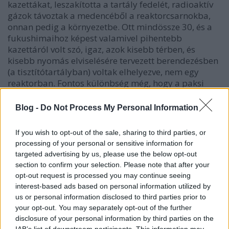
kazettákat, leszakította a tartály fedelét, radioaktív
gázok távoztak a medencéből a reaktorcsarnokba,
onnan pedig a környezetbe. Ott mindössze 30, és a
fukushimaihoz képest valamivel pihentebb
kazettáról volt szó, igaz, azok kisebb térben, és
kisebb nyomás elviselésére tervezett berendezésben
(a tisztítótartályban) voltak elhelyezve, nem egy
reaktorban. Fontos különbség még, hogy a paksi
tartályban uralkodó állapotokról (nyomás,
hőmérséklet, radioaktivitás szintje) közvetlen
Blog -
Do Not Process My Personal Information
információkkal nem rendelkeztek, míg most a fontos
információk feltehetően rendelkezésre állnak.
If you wish to opt-out of the sale, sharing to third parties, or
processing of your personal or sensitive information for
Hogy következhetett be a mostani helyzet? Nyilván a
targeted advertising by us, please use the below opt-out
földrengés mérete okozta a hibát, de a közvetett ok
section to confirm your selection. Please note that after your
többféle is lehet. Lehet, hogy a méretezés alapjául
opt-out request is processed you may continue seeing
vett, várt földrengésnagyságot alulbecsülték. Lehet,
interest-based ads based on personal information utilized by
hogy a méretezés során követtek el valamilyen hibát
us or personal information disclosed to third parties prior to
(„elszámoltak valamit”). Az is előfordulhat, hogy
your opt-out. You may separately opt-out of the further
anyag-, vagy kivitelezési hibára vezethetőek vissza az
disclosure of your personal information by third parties on the
események, ahogy a karbantartás elégtelenségét is