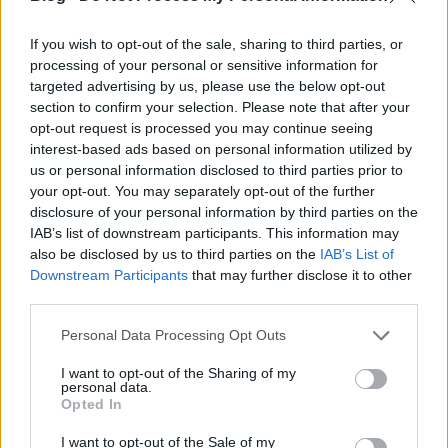
megismerhetőségére hivatkozva bírósághoz fordult:
a Teller-projekt esetében a Paksi Atomerőművet, a
Lévai-projekt kapcsán pedig a Magyar Villamos
If you wish to opt-out of the sale, sharing to third parties, or
Művek Zrt.-t pereljük. Ez utóbbi ügyben az első
processing of your personal or sensitive information for
tárgyalás tegnap (április 14-én) zajlott le. A
targeted advertising by us, please use the below opt-out
section to confirm your selection. Please note that after your
tárgyalást meglepő módon elhalasztották, arra
opt-out request is processed you may continue seeing
hivatkozva, hogy a bíróság várja az alperes (MVM
interest-based ads based on personal information utilized by
Zrt.) álláspontjának részletes kifejtését és igazolását
us or personal information disclosed to third parties prior to
az adatok kiadásának megtagadására vonatkozóan.
your opt-out. You may separately opt-out of the further
Ez miért meglepő? Azért, mert a hatályos
disclosure of your personal information by third parties on the
jogszabályok értelmében a bizonyítás az alperest
IAB’s list of downstream participants. This information may
terheli, és ezt ő is pontosan tudja. Tehát amikor a
also be disclosed by us to third parties on the
IAB’s List of
bírósági per megindult ellene, akkor egy
Downstream Participants
that may further disclose it to other
ellenkeresetben, de legalább az első tárgyaláson
third parties.
bizonyítania kellett volna, hogy pontosan miért is
titkosak a szóban forgó információk. Ezt nem tette
Please note that this website/app uses one or more Google
Personal Data Processing Opt Outs
meg, a tárgyalásra az MVM képviselője
services and may gather and store information including but
felkészületlenül érkezett, így a bizonyítás tovább
not limited to your visit or usage behaviour. You may click to
I want to opt-out of the Sharing of my
personal data.
húzódik – ki tudja mennyi időre. Láthatólag mindent
grant or deny consent to Google and its third-party tags to
Opted In
use your data for below specified purposes in below Google
megtesznek azért, hogy késleltessék a
consent section.
döntéshozatalt.
I want to opt-out of the Sale of my