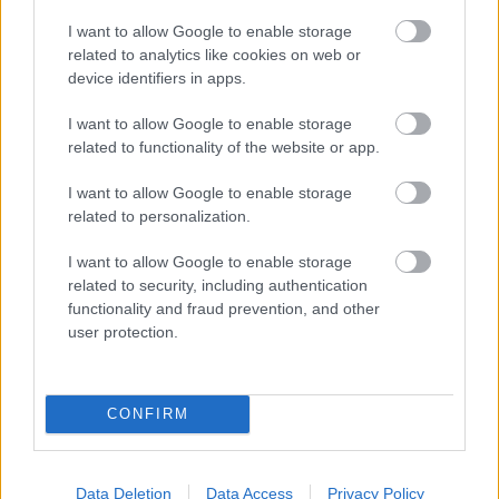
kézbesítetlen keresetlevelet. Mindezek után, az MVM
a második (!) tárgyaláson közölte, hogy a kért adatok
I want to allow Google to enable storage
nem nála vannak, hanem a Paksi Atomerőműnél, így
related to analytics like cookies on web or
a pert a bíróság megszüntette. Történt mindez 8
device identifiers in apps.
hónappal az adatigénylésünk után…
I want to allow Google to enable storage
Mindezekből világossá válik, hogy az atomiparnak
related to functionality of the website or app.
elemi érdeke, hogy – többek között – a bővítés terveit
I want to allow Google to enable storage
illetően teljes bizonytalanságban tartsa a
related to personalization.
közvéleményt, miközben a kettős kommunikációval
(„lesz bővítés” és „még semmi nincs kőbe vésve”)
I want to allow Google to enable storage
biztosítsa azt, hogy a kulisszák mögött szép lassan
related to security, including authentication
eldőlhessenek a lényeges kérdések – a nyilvánosság
functionality and fraud prevention, and other
teljes kizárásával.
user protection.
CONFIRM
Címkék:
bővítés
atomerőmű
Paks
adatigénylés
Data Deletion
Data Access
Privacy Policy