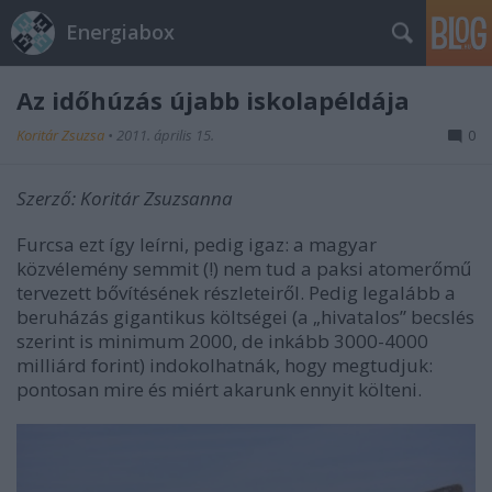
Energiabox
Az időhúzás újabb iskolapéldája
Koritár Zsuzsa
•
2011. április 15.
0
Szerző: Koritár Zsuzsanna
Furcsa ezt így leírni, pedig igaz: a magyar
közvélemény semmit (!) nem tud a paksi atomerőmű
tervezett bővítésének részleteiről. Pedig legalább a
beruházás gigantikus költségei (a „hivatalos” becslés
szerint is minimum 2000, de inkább 3000-4000
milliárd forint) indokolhatnák, hogy megtudjuk:
pontosan mire és miért akarunk ennyit költeni.