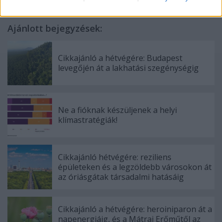
Ajánlott bejegyzések:
Cikkajánló a hétvégére: Budapest
levegőjén át a lakhatási szegénységig
Ne a fióknak készüljenek a helyi
klímastratégiák!
Cikkajánló hétvégére: reziliens
épületeken és a legzöldebb városokon át
az óriásgátak társadalmi hatásáig
Cikkajánló a hétvégére: heroiniparon át a
napenergiáig, és a Mátrai Erőműtől az