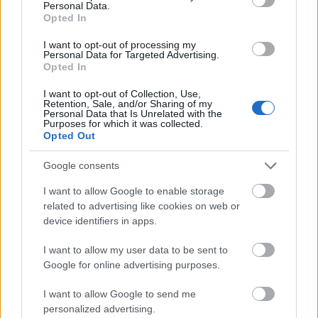
Personal Data.
Opted In
Nem ez az első eset az időhúzásra az ENERGIAKLUB
tapasztalatai alapján: a 2003-mas üzemzavarra
I want to opt-out of processing my
vonatkozó dokumentumokért folyó perek sem
Personal Data for Targeted Advertising.
Opted In
véletlenül húzódtak 5-6 évig, szemben a hasonló
adatnyilvánossági ügyek néhány hónapos
I want to opt-out of Collection, Use,
gyakorlatával. Az eredetileg az MVM ellen indított, a
Retention, Sale, and/or Sharing of my
Personal Data that Is Unrelated with the
Teller-projekttel kapcsolatos perben pedig az
Purposes for which it was collected.
történt, hogy az alperes – állítása szerint – a
Opted Out
tárgyalásra szóló idézést megkapta, de a
keresetlevelet nem, így az első tárgyaláson úgy jelent
Google consents
meg, hogy „nem tudja mi a per tárgya”. Annak
I want to allow Google to enable storage
ellenére sem, hogy az ENERGIAKLUB a pert
related to advertising like cookies on web or
megelőzően többszöri ismételt adatigénylést
device identifiers in apps.
intézett hozzá a tárgyban, sőt, üzleti titokra való
hivatkozással elutasító választ is kapott.
I want to allow my user data to be sent to
Ugyanehhez az esethez kapcsolódik az a – bíróság
Google for online advertising purposes.
által is példa nélkülinek minősített – lépés, amikor
az alperes jogi képviselője a tárgyalás előtt a
I want to allow Google to send me
bíróságon járt, és nem volt hajlandó átvenni a
personalized advertising.