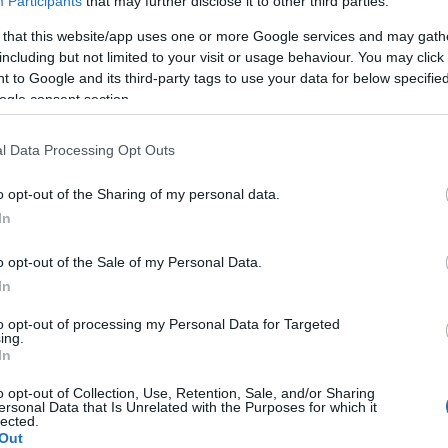
Participants
that may further disclose it to other third parties.
ó, egyedi műszaki megoldásokat, alapos
hírek
energi
élyezéseket stb. igénylő, költséges, hosszú
 that this website/app uses one or more Google services and may gath
Korru
including but not limited to your visit or usage behaviour. You may click 
Megúj
 to Google and its third-party tags to use your data for below specifi
Paks I
ogle consent section.
roncsokat egyelőre bizonytalan ideig őrzik az
ó, hosszú távú terv nem ismert." Írtuk ezt
Arch
l Data Processing Opt Outs
en kényszerítettük ki, hogy az Országos
az atomerőmű által 2005-ben készíttetett
2020
o opt-out of the Sharing of my personal data.
záz oldalas anyag ugyanis csak lehetőségeket
202
2020
In
ó tokoknak a paksi átmeneti tárolóban való
2020
szállítása feldolgozásra stb.) sorolt fel, hogy
2020
o opt-out of the Sale of my Personal Data.
álasztják Pakson, arról nem tudtunk. Amit
2020
In
eg öt évre engedélyezték, hogy a tokokat a
2020
2020
, az engedélyt meghosszabbították 2018-ig.
to opt-out of processing my Personal Data for Targeted
201
ing.
201
In
ült üzemanyagot Oroszországba tervezik
2019
dték az
előkészületeket
. A munkálatok célja,
2018
o opt-out of Collection, Use, Retention, Sale, and/or Sharing
ersonal Data that Is Unrelated with the Purposes for which it
tásra, ehhez a tokokat ki kell szárítani. Az ehhez
Tov
lected.
lyezték a blokkban, a tényleges munkálatok
Out