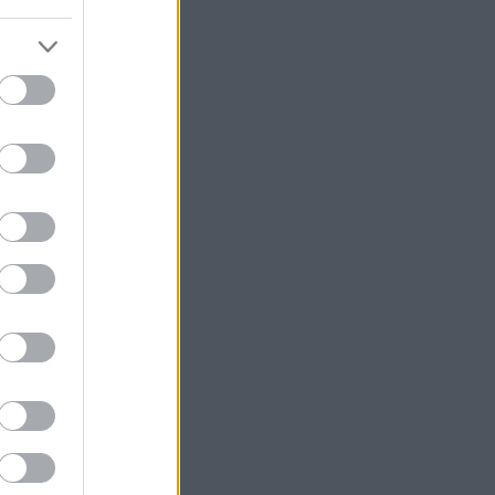
b
ek
.0
yzések
,
kommentek
yzések
,
kommentek