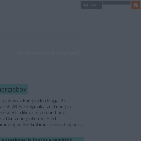
Mit olvassunk a hétvégén?
nergiabox
rgiabox az Energiaklub blogja. Az
aklub 28 éve dolgozik a zöld energia
eréséért, a klíma- és emberbarát,
ratikus energiatermelésért
országon. Ezekről írunk ezen a blogon is.
Ha szerinted is fontos a munkánk,