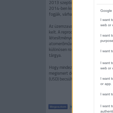
2013 szeptemberében kezdődhetnek,
2014-ben kerülhet sor. A tervek al
Google 
fogják, várhatóan
Mayakban
.
I want t
web or d
Az üzemzavarban megsérült fűtőel
kelt. A reprocesszáló üzemek a nuk
I want t
létesítményei (radioaktív kibocsát
purpose
atomerőművek kibocsátásait), May
különösen rossz hírű hely, hanem a je
I want 
tárgya.
I want t
Hogy mindez mennyibe kerül összes
web or d
megismert dokumentum 2005-ben en
(USD) becsülte a költségeit.
I want t
or app.
I want t
I want t
Tetszik
authenti