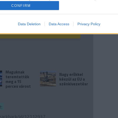
CONFIRM
, hogy támogasd a munkánkat! Köszönjük!
Data Deletion
Data Access
Privacy Policy
TÁMOGASS!
Maguknak
Nagy erőkkel
teremtették
készül az EU a
meg a 15
szénkivezetésre
perces várost
:
/trackback/id/12112937