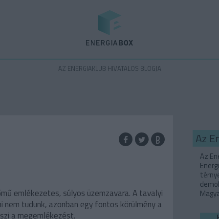
Energiabox
AZ ENERGIAKLUB HIVATALOS BLOGJA
Az E
Az Ene
Energi
térny
demok
mű emlékezetes, súlyos üzemzavara. A tavalyi
Magyar
i nem tudunk, azonban egy fontos körülmény a
teszi a megemlékezést.