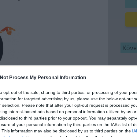
Köve
Kere
Not Process My Personal Information
to opt-out of the sale, sharing to third parties, or processing of your per
azetta sérült meg. A roncsok 2006 végén
formation for targeted advertising by us, please use the below opt-out s
r selection. Please note that after your opt-out request is processed y
z üzemanyagdarabokat 72 tokba tették, a
Címk
eing interest-based ads based on personal information utilized by us or
entető medencéjében helyezték el. Ezek a tokok
disclosed to third parties prior to your opt-out. You may separately opt-
adapt
znak: túl azon, hogy egyfajta mementóként,
losure of your personal information by third parties on the IAB’s list of
bales
mzavarra, meg kell oldani a hosszú távú
energ
. This information may also be disclosed by us to third parties on the
IA
, hogy nem "normális" állapotban lévő, erősen
Épüle