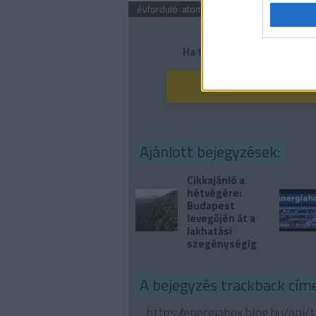
évforduló
atomerőmű
üzemzavar
Paks
Ha tetszett a cikk, kérjük
Ajánlott bejegyzések:
Cikkajánló a
hétvégére:
Budapest
levegőjén át a
lakhatási
szegénységig
A bejegyzés trackback címe
https://energiabox.blog.hu/api