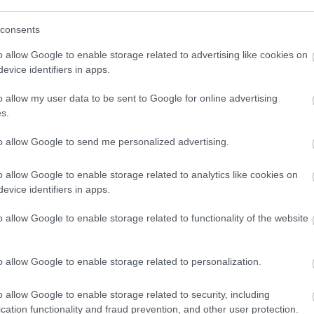
 a szállításra, újabb engedélyezés után,
Egyé
apján a sérült üzemanyagot
reprocesszálni
consents
o allow Google to enable storage related to advertising like cookies on
Feed
evice identifiers in apps.
emek sorsának ezen megoldása aggályokat
leáris vertikum leginkább szennyező
RSS 2
o allow my user data to be sent to Google for online advertising
bejeg
ásaik nagyságrendekkel meghaladják az
s.
Atom
ak pedig nemcsak történelméből fakadóan
bejeg
lenlegi környezeti teljesítménye is kritikák
to allow Google to send me personalized advertising.
o allow Google to enable storage related to analytics like cookies on
ségében, azt nem tudjuk, a korábban általunk
evice identifiers in apps.
nek a forgatókönyvnek 6-8 millió dollárra
o allow Google to enable storage related to functionality of the website
o allow Google to enable storage related to personalization.
SZÓLJ HOZZÁ
o allow Google to enable storage related to security, including
cation functionality and fraud prevention, and other user protection.