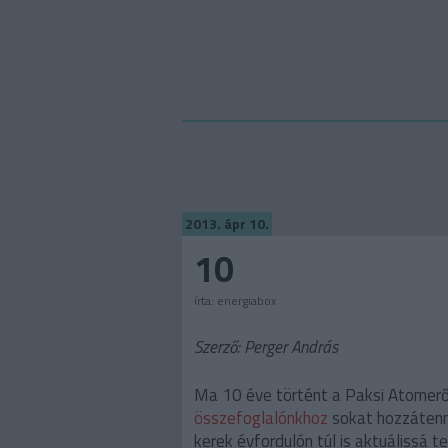
2013. ápr 10.
10
írta:
energiabox
Szerző: Perger András
Ma 10 éve történt a Paksi Atomerő
összefoglalónkhoz
sokat hozzátenn
kerek évfordulón túl is aktuálissá 