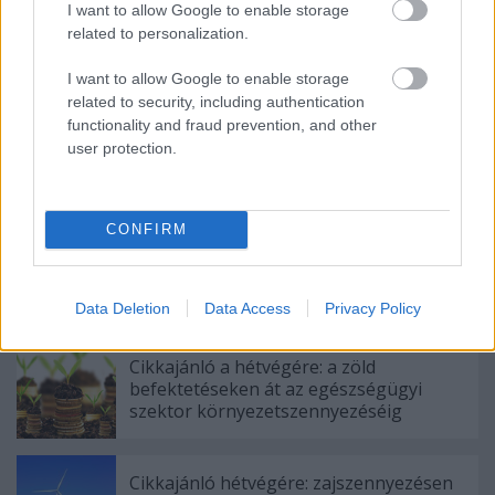
I want to allow Google to enable storage
related to personalization.
Címkék:
politika
háború
éghajlatváltozás
szárazság
I want to allow Google to enable storage
related to security, including authentication
functionality and fraud prevention, and other
user protection.
Ajánlott bejegyzések:
CONFIRM
Cikkajánló hétvégére: a jövő Budapestjén
át az energiaipari zöldítésekig
Data Deletion
Data Access
Privacy Policy
Cikkajánló a hétvégére: a zöld
befektetéseken át az egészségügyi
szektor környezetszennyezéséig
Cikkajánló hétvégére: zajszennyezésen