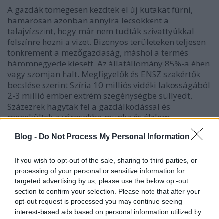
A gazdák tömegesen kezdtek el új kutakat fúrni,
hamarosan azonban annyira lecsökkent a
talajvízszint, hogy már nem tudták szivattyúkkal
felszínre hozni a vizet. Bizonyos területeken teljesen
tönkrement a mezőgazdaság, máshol a termés
háromnegyede kiesett. Az állatállomány 85%-a éhen
vagy szomjan halt. Megfigyelők és ENSZ szakértők
becslése szerint Szíria 10 milliós vidéki lakosságából
2-3 millió ember extrém szegénységbe süllyedt.
Százezrek hagytak fel a gazdálkodással és
menekültek a városokba munka és élelem
reményében.
Blog -
Do Not Process My Personal Information
A korábban sikeres gazdálkodók azonban jó, ha
utcaseprőként vagy utcai árusként el tudtak
If you wish to opt-out of the sale, sharing to third parties, or
helyezkedni. Túlélésért folytatott küzdelmüket
processing of your personal or sensitive information for
tovább nehezítette a viszonylag nagy számú
targeted advertising by us, please use the below opt-out
nemzetközi menekült is, Szíriában ekkorra ugyanis
section to confirm your selection. Please note that after your
már kb. negyedmillió palesztin és százezer iraki
opt-out request is processed you may continue seeing
menekült élt.
interest-based ads based on personal information utilized by