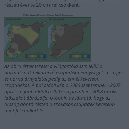
részén évente 20 cm-rel csökkent.
Az ábra értelmezése: a világoszöld szín jelöli a
normálisnak tekinthető csapadékmennyiséget, a sárga
és barna árnyalatai pedig az ennél kevesebb
csapadékot. A bal oldali kép a 2006 szeptember - 2007
április, a jobb oldali a 2007 szeptember - 2008 április
időszakot ábrázolja. Utóbbin az látható, hogy az
ország döntő részén a szokásos csapadék kevesebb
mint fele hullott le.