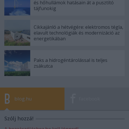
és hőhullámok hatásain át a pusztító
tájfunokig
Cikkajánló a hétvégére: elektromos tégla,
elavult technológiák és modernizáció az
energetikában
Paks a hidrogéntárolással is teljes
zsákutca
blog.hu
facebook
Szólj hozzá!
A hozzászóláshoz be kell lépned!