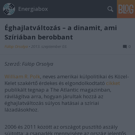
Energiabox
Éghajlatváltozás – a dinamit, ami
Szíriában berobbant
Fülöp Orsolya
•
2013. szeptember 03.
0
Szerző: Fülöp Orsolya
William R. Polk
, neves amerikai külpolitikai és Közel-
Kelet szakértő érdekes és elgondolkodtató
cikket
publikált tegnap a The Atlantic magazinban,
rávilágítva arra, hogyan járultak hozzá az
éghajlatváltozás súlyos hatásai a szíriai
lázadásokhoz.
2006 és 2011 között az országot pusztító aszály
sújtotta: a csapadék mennyisége az ország jelentős