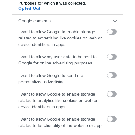
Purposes for which it was collected.
Opted Out
Az éhes, dühös és kétségbeesett gazdák tízezrei
olyan kanócot alkottak, amely bármikor
Google consents
meggyulladhatott. A szikra 2011. március 15-én
érkezett, amikor egy viszonylag kis létszámú csoport
I want to allow Google to enable storage
Daraa városában azért tüntetett, mert a kormány
related to advertising like cookies on web or
képtelen volt rajtuk segíteni. Asszád kormánya a
device identifiers in apps.
párbeszéd helyett lecsapott a tüntetőkre. A többit
I want to allow my user data to be sent to
tudjuk.
Google for online advertising purposes.
I want to allow Google to send me
personalized advertising.
Az éghajlatváltozás Közel-Keletre gyakorolt ijesztő
hatásaira számos tanulmány figyelmeztet (pl.
Rising
I want to allow Google to enable storage
Temperatures, Rising Tensions: Climate change and the
related to analytics like cookies on web or
risk of violent conflict in the Middle East
), ebben a
device identifiers in apps.
bejegyzésben azonban csak az említett szerző The
Atlantic magazinban
publikált cikkéből
idéztem. Az
I want to allow Google to enable storage
adatok hivatkozással megtalálhatóak az eredeti
related to functionality of the website or app.
cikkben.