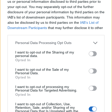
us or personal information disclosed to third parties prior to
A szír kormány nem állt a helyzet magaslatán: 2006-
your opt-out. You may separately opt-out of the further
disclosure of your personal information by third parties on the
ban, amikor magas volt a gabona világpiaci ára,
IAB’s list of downstream participants. This information may
eladták tartalékaikat. Ez a döntés utóbb
also be disclosed by us to third parties on the
IAB’s List of
katasztrofálisnak bizonyult: 2007-ben az ország alig
Downstream Participants
that may further disclose it to other
tudott valamennyit exportálni, 2008-tól pedig
third parties.
folyamatosan importra kényszerült annak
érdekében, hogy a lakosság ne éhezzen.
Please note that this website/app uses one or more Google
Personal Data Processing Opt Outs
services and may gather and store information including but
Az Élelmezésügyi és Mezőgazdasági Világszervezet
not limited to your visit or usage behaviour. You may click to
I want to opt-out of the Sharing of my
(FAO) szíriai képviselete 2008-ban a USAID-hez
personal data.
grant or deny consent to Google and its third-party tags to
Opted In
fordult segítségért. Leírásuk szerint a társadalom az
use your data for below specified purposes in below Google
összeomlás szélén állt, a szír mezőgazdasági
consent section.
I want to opt-out of the Sale of my
miniszter pedig addigra nyilvánosan is elismerte,
Personal Data.
Opted In
hogy a szárazság által okozott gazdasági és
társadalmi folyamatok kezelése meghaladja az
I want to opt-out of processing my
ország erejét. Kérésük süket fülekre talált: a USAID
Personal Data for Targeted Advertising.
igazgatója - az azóta a WikiLeaksen kiszivárgott
Opted In
információk szerint - megkérdőjelezte, hogy éppen
I want to opt-out of Collection, Use,
akkor éppen oda kellett volna irányítani
Retention, Sale, and/or Sharing of my
erőforrásokat.
Personal Data that Is Unrelated with the