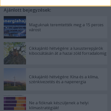
Ajánlott bejegyzések:
Maguknak teremtették meg a 15 perces
várost
Cikkajánló hétvégére: a luxusterepjárók
kibocsátásán át a hazai zöld forradalomig
Cikkajánló hétvégére: Kína és a klíma,
szénkivezetés és a napenergia
Ne a fióknak készüljenek a helyi
klímastratégiák!