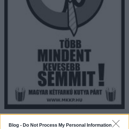
Ebben egyrészt arról döntöttek, hogy a Főváros
tulajdonában lévő Főgáz-részvényeket október 10-ig
Blog -
Do Not Process My Personal Information