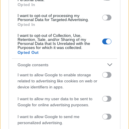
Opted In
jogszabályok alapján a hálózat fenntartása és a
fogyasztók ellátása elkülönül egymástól, így nincs
I want to opt-out of processing my
technikai akadálya a szolgáltatásnak”.
Personal Data for Targeted Advertising.
Opted In
Az (elméletben) liberalizált gáz- és árampiacon ez
I want to opt-out of Collection, Use,
valóban így van, a távhő esetében viszont van egy kis
Retention, Sale, and/or Sharing of my
technikai akadály. A távhőszolgáltatás ugyanis ún.
Personal Data that Is Unrelated with the
Purposes for which it was collected.
természetes monopólium, azaz egy-egy településen
Opted Out
egyetlen szolgáltató működik, amely az egész
infrastruktúrát birtokolja. Itt tehát nincs lehetőség
Google consents
hálózat és a szolgáltatás szétválasztására.
Magyarországon 90-100 távhőszolgáltató működik
I want to allow Google to enable storage
ugyanennyi elkülönült rendszerben, megannyi
related to advertising like cookies on web or
különböző díjszabással, tehát nagyjából fizikailag is
device identifiers in apps.
lehetetlen lenne egyszerre ennyi helyen belépni a
I want to allow my user data to be sent to
piacra. Nem beszélve arról, hogy a távhőszolgáltatók
Google for online advertising purposes.
döntő többsége önkormányzati, azaz
köztulajdonban van, vagyis nem világos, hogy
I want to allow Google to send me
ezekkel miért akarna versenyezni az állam.
personalized advertising.