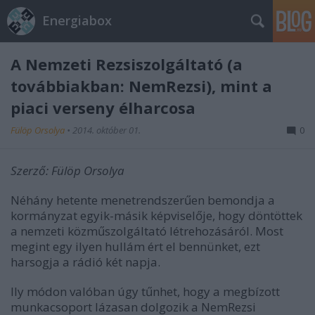
Energiabox
A Nemzeti Rezsiszolgáltató (a
továbbiakban: NemRezsi), mint a
piaci verseny élharcosa
Fülöp Orsolya
•
2014. október 01.
0
Szerző: Fülöp Orsolya
Néhány hetente menetrendszerűen bemondja a
kormányzat egyik-másik képviselője, hogy döntöttek
a nemzeti közműszolgáltató létrehozásáról. Most
megint egy ilyen hullám ért el bennünket, ezt
harsogja a rádió két napja.
Ily módon valóban úgy tűnhet, hogy a megbízott
munkacsoport lázasan dolgozik a NemRezsi