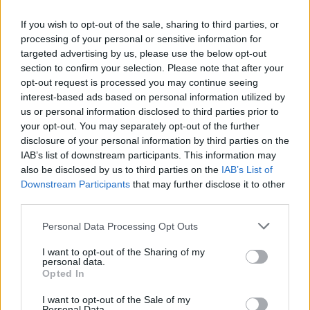
megveszi az MNV, majd utána az MNV-től megveszi
az MFB. Az MFB továbbá megveszi az MVM Főgáz-
If you wish to opt-out of the sale, sharing to third parties, or
részesedését is, vagyis ha jól számolom, a Főgáz az
processing of your personal or sensitive information for
MFB 100%-os tulajdonába kerül. Lázár János szerint
targeted advertising by us, please use the below opt-out
ez adja majd a holding alapját.
section to confirm your selection. Please note that after your
opt-out request is processed you may continue seeing
A kormányhatározat többi pontja mindössze – ismét
interest-based ads based on personal information utilized by
– arról rendelkezik, hogy meg kell vizsgálni, hogyan
us or personal information disclosed to third parties prior to
tud az állam megjelenni az árampiacon egyetemes
your opt-out. You may separately opt-out of the further
(~lakossági) szolgáltatóként, a távhőpiacon pedig
disclosure of your personal information by third parties on the
IAB’s list of downstream participants. This information may
távhőszolgáltatóként.
also be disclosed by us to third parties on the
IAB’s List of
Downstream Participants
that may further disclose it to other
Lázár János azonban már tényként kezeli az állami
third parties.
szolgáltató létrejöttét, amely „azzal fog próbálkozni,
hogy piaci körülmények között, a vetélytársakat a
Please note that this website/app uses one or more Google
Personal Data Processing Opt Outs
versenyben megverve áramot, gázt és távhőt
services and may gather and store information including but
szolgáltasson”. A kormány tehát egy teljesen új
not limited to your visit or usage behaviour. You may click to
I want to opt-out of the Sharing of my
állami cégcsoport létrehozásával képzeli el a holding
personal data.
grant or deny consent to Google and its third-party tags to
Opted In
felállítását, vagyis nem a jelenlegi szolgáltatók
use your data for below specified purposes in below Google
valamilyen egybeszervezésével – eddig ez sem volt
consent section.
I want to opt-out of the Sale of my
ennyire egyértelmű. Lázár szerint „az uniós
Personal Data.