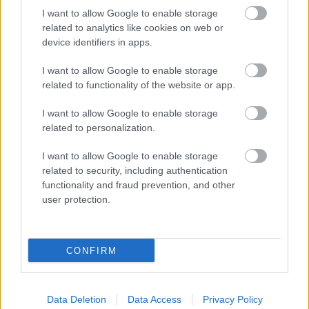
Érdemes megemlíteni továbbá, hogy szabad
I want to allow Google to enable storage
szolgáltató-választás ide vagy oda, eddig nem
related to analytics like cookies on web or
nagyon tolongtak a gáz- és áramszolgáltatók a
device identifiers in apps.
lakosság kegyeiért. Ennek valószínűleg az az oka,
hogy üzletileg nem túl vonzó ez a szektor. Persze az
I want to allow Google to enable storage
állam végülis megteheti, hogy nem üzleti alapon
related to functionality of the website or app.
viszonyul ehhez a kérdéshez, vagyis nem akar majd
profitot kivenni a NemRezsiből, de a beruházásokba
I want to allow Google to enable storage
(pl. Főgáz-részvények) beleölt (több)százmilliárdnyi
related to personalization.
közpénznek azért csak meg kellene térülnie ahhoz,
hogy mi mint társadalom jól járjunk ezzel a
I want to allow Google to enable storage
projekttel.
related to security, including authentication
functionality and fraud prevention, and other
user protection.
Címkék:
gáz
állam
áram
távhő
rezsi
egyetemes szolgáltatás
CONFIRM
rezsiharc
Data Deletion
Data Access
Privacy Policy