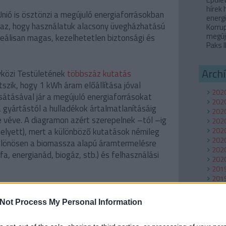
hírek
nió is ösztönzi a megújuló energiaforrásokban
energi
z az, hogy használatuk alacsony üvegházhatású
Korru
megúj
rreálisan magas, kezelhetetlen biztonsági és
Paks I
Arch
yközi Testületének
többszáz kutatás
átszik, hogy 1 kWh áram előállítása jóval
2020
átásával jár a megújuló energiaforrásokat
202
 gyártástól a hulladékok ártalmatlanításáig
2020
be véve. A diagramon azért szerepelnek –tól –ig
2020
2020
helyett), mert a különböző kutatások némileg
2020
különösen a biomassza alapú áramtermelésre
2020
fa, energianád, biogáz, stb.) és felhasználási
2020
201
201
2019
2018
Not Process My Personal Information
Tov