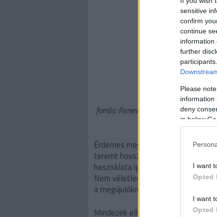
If you wish 
sensitive in
confirm you
continue se
information 
further disc
participants
Downstream 
Please note
information 
forrás: Renewable Energy Sources and
deny consent
in below Go
Érdemes megjegyezni azt is, hogy 
Persona
teremt hosszú távú függőséget, míg
használata igen, vagyis megújulókka
I want t
Nem véletlen, hogy az EU ellátásbiz
Opted 
a megújulóknak.
I want t
Opted 
Mindezek ellenére Magyarországon 