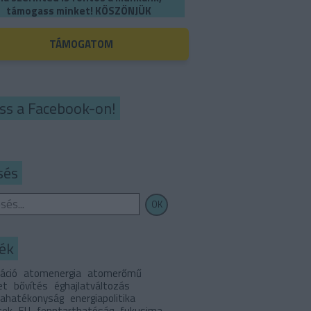
támogass minket! KÖSZÖNJÜK
TÁMOGATOM
ss a Facebook-on!
sés
ék
áció
atomenergia
atomerőmű
et
bővítés
éghajlatváltozás
iahatékonyság
energiapolitika
tek
EU
fenntarthatóság
fukusima