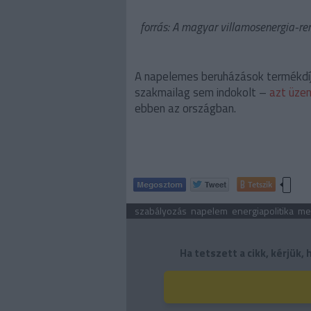
forrás: A magyar villamosenergia-ren
A napelemes beruházások termékdíjj
szakmailag sem indokolt –
azt üzen
ebben az országban.
Tetszik
szabályozás
napelem
energiapolitika
me
Ha tetszett a cikk, kérjük