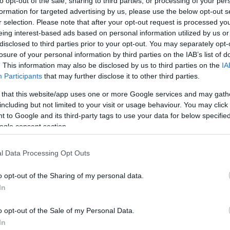
to opt-out of the sale, sharing to third parties, or processing of your per
Egyé
formation for targeted advertising by us, please use the below opt-out s
r selection. Please note that after your opt-out request is processed y
eing interest-based ads based on personal information utilized by us or
Feed
disclosed to third parties prior to your opt-out. You may separately opt-
losure of your personal information by third parties on the IAB’s list of
RSS 2
. This information may also be disclosed by us to third parties on the
IA
bejeg
Participants
that may further disclose it to other third parties.
Atom
bejeg
 that this website/app uses one or more Google services and may gath
including but not limited to your visit or usage behaviour. You may click 
 Climate Change Mitigation – Special report of the
 to Google and its third-party tags to use your data for below specifi
ogle consent section.
IPCC
a megújuló energiaforrások használata nem
l Data Processing Opt Outs
 például a földgáz vagy a nukleáris üzemanyag
l az importfüggőséget is csökkenteni lehet.
o opt-out of the Sharing of my personal data.
tonsági stratégiája is kiemelt figyelmet szentel
In
o opt-out of the Sale of my Personal Data.
In
igen alacsony arányban vannak jelen a