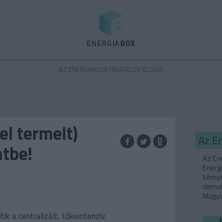
Energiabox
AZ ENERGIAKLUB HIVATALOS BLOGJA
l termelt)
Az E
ntbe!
Az Ene
Energi
térny
demok
Magyar
ik a centralizált, tőkeintenzív