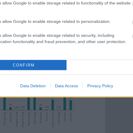
orrás: Eurostat
o allow Google to enable storage related to functionality of the website
az összes termelt áram mindössze 0,02%-át
o allow Google to enable storage related to personalization.
rszágon. Az összes beépített kapacitás
erőművek (napelemek), ami a legalacsonyabbak
o allow Google to enable storage related to security, including
ól, Szlovákiától és Szlovéniától is jócskán
cation functionality and fraud prevention, and other user protection.
CONFIRM
Data Deletion
Data Access
Privacy Policy