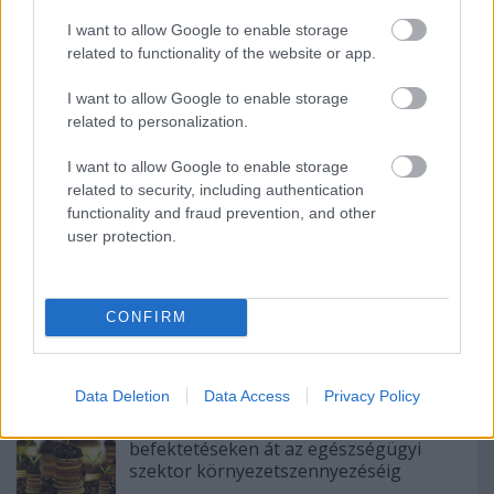
I want to allow Google to enable storage
related to functionality of the website or app.
I want to allow Google to enable storage
A kép forrása: www.lifeblazing.com
related to personalization.
I want to allow Google to enable storage
related to security, including authentication
functionality and fraud prevention, and other
Címkék:
klímapolitika
klímacsúcs
COP21
Klíma- és
user protection.
energiapolitika
CONFIRM
Ajánlott bejegyzések:
Data Deletion
Data Access
Privacy Policy
Cikkajánló a hétvégére: a zöld
befektetéseken át az egészségügyi
szektor környezetszennyezéséig