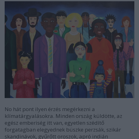
No hát pont ilyen érzés megérkezni a
klímatárgyalásokra. Minden ország küldötte, az
egész emberiség itt van, egyetlen szédítő
forgatagban elegyednek büszke perzsák, szikár
skandinávok, gyűrőtt oroszok, apró indián