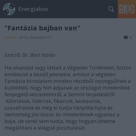
Energiabox
"Fantázia bajban van"
drbart
•
2015. december 01.
0
Szerző: Dr. Bart István
Ha olvastad vagy láttad a Végtelen Történetet, biztos
emlékszel a kezdő jelenetre, amikor a végtelen
Fantázia birodalom minden részéből összegyűlnek a
küldöttek, hogy hírt adjanak az országot mindenfelé
fenyegető veszedelmről, a Semmi terjedéséről.
Kőóriások, lidércek, fikarcok, kentaurok,
szaxafránok és még ki tudja hányféle fajta és
nemzetség jön össze, és mindenkinek ugyanaz a
baja, de senki sem tudja, hogy hogyan lehetne
megállítani a világuk pusztulását.