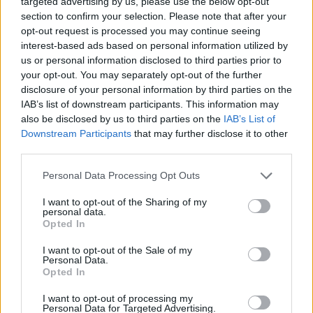
mindent meg kell változtatni, ki kell iktatni a fosszilis
targeted advertising by us, please use the below opt-out
section to confirm your selection. Please note that after your
tüzelőanyagokat a civilizációnkból. Olyan nehéz ez,
opt-out request is processed you may continue seeing
hogy az elmúlt huszonöt évben, amióta a
interest-based ads based on personal information utilized by
klímatárgyalások folynak, nem sikerült érdemleges
us or personal information disclosed to third parties prior to
eredményt elérni, a világ üvegházgáz-kibocsátása
your opt-out. You may separately opt-out of the further
egyre nő.
disclosure of your personal information by third parties on the
IAB’s list of downstream participants. This information may
Csak hát időközben kifutottunk az időből. Itt
also be disclosed by us to third parties on the
IAB’s List of
Párizsban december elején kabát nélkül
Downstream Participants
that may further disclose it to other
sétálhatunk, idén Magyarország is
third parties.
megtapasztalhatta a szíriai klímamenekültek
áradatát, és Délkelet-Ázsia fuldoklik a soha nem
Please note that this website/app uses one or more Google
Personal Data Processing Opt Outs
látott méretű erdőtüzek okozta szmogban. Ahogy
services and may gather and store information including but
Obama nyitóbeszédében mondta: “Mi vagyunk az
not limited to your visit or usage behaviour. You may click to
I want to opt-out of the Sharing of my
personal data.
első generáció, amelyik érzi a klímaváltozás
grant or deny consent to Google and its third-party tags to
Opted In
use your data for below specified purposes in below Google
hatásait, és az utolsó, amelyik tehet is valamit
consent section.
ellene”. Ezért vagyunk itt, és bár a klímatárgyalások
I want to opt-out of the Sale of my
Personal Data.
folyamata, a kicsinyes huzakodás és gyalázatos
Opted In
kompromisszumok egyszerre szánalmasak és
frusztrálóak, ennél jobb fegyvert az emberiség
I want to opt-out of processing my
Personal Data for Targeted Advertising.
egyelőre nem tudott felmutatni.