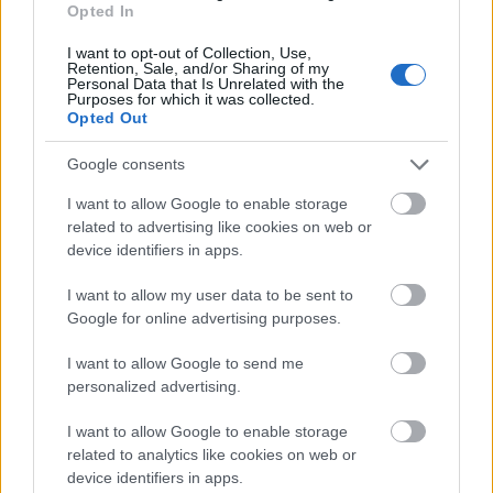
Opted In
Az első nap nagyívű, lelkesítő, de jórészt
I want to opt-out of Collection, Use,
kiszámítható beszédeket hozott a világ vezetőitől.
Retention, Sale, and/or Sharing of my
Personal Data that Is Unrelated with the
Ezek nem a tartalmuk miatt fontosak, hanem a
Purposes for which it was collected.
beszélők személye miatt: egyetlen napon a világ
Opted Out
szinte összes vezetője eljött, Obama, XI Jinping,
Putyin, Merkel, és még sorolhatnám.
Google consents
Magyarországot (csak) Áder János képviselte, az ő
I want to allow Google to enable storage
szerepvállalása dicséretes és tiszteletre méltó, bár
related to advertising like cookies on web or
nyilván ha a magyar politikának is annyira fontos
device identifiers in apps.
lenne a klímaváltozás, mint az amerikaiaknak, vagy
a kínaiaknak (stb.), akkor Orbán Viktor beszélt volna
I want to allow my user data to be sent to
itt.
Google for online advertising purposes.
A technikai tárgyalások kisebb szakcsoportokba
I want to allow Google to send me
tagozódva már hétfő este megkezdődtek, és kedden
personalized advertising.
folytatódnak… ezt csak a szakavatottak képesek
befogadni, ilyen címekkel, mind "ADP contact group
I want to allow Google to enable storage
on agenda item 3.”, és hasonlók. De ezekről majd a
related to analytics like cookies on web or
későbbiekben.
device identifiers in apps.