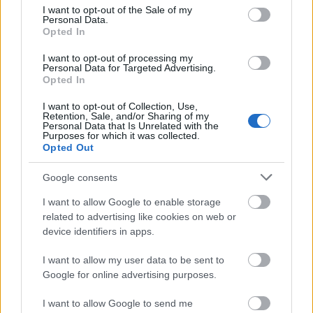
consent section.
energetikailag elavult állapotban van (azaz pazarolja a hőt és az
I want to opt-out of the Sale of my
Personal Data.
áramot). A felmérésből az is kiderült, hogy az emberek
Opted In
kétharmada támogatás nélkül nem fog belevágni a
korszerűsítésbe. Pedig erre nagy szükség lenne, mert . De ezt a
I want to opt-out of processing my
Personal Data for Targeted Advertising.
réteget nem lehet mobilizálni pusztán hitelekkel. A magyarok
Opted In
háromnegyedének nincs megtakarítása, azaz még az önrészt
sem tudná előteremteni egy hitelhez.
I want to opt-out of Collection, Use,
Retention, Sale, and/or Sharing of my
Personal Data that Is Unrelated with the
Purposes for which it was collected.
Opted Out
Google consents
I want to allow Google to enable storage
related to advertising like cookies on web or
device identifiers in apps.
I want to allow my user data to be sent to
Google for online advertising purposes.
I want to allow Google to send me