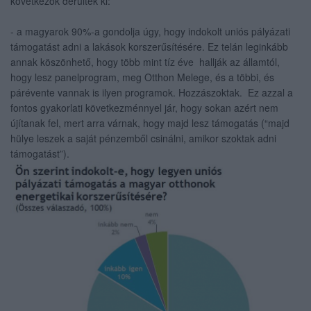
következők derültek ki:
- a magyarok 90%-a gondolja úgy, hogy indokolt uniós pályázati
támogatást adni a lakások korszerűsítésére. Ez telán leginkább
annak köszönhető, hogy több mint tíz éve hallják az államtól,
hogy lesz panelprogram, meg Otthon Melege, és a többi, és
párévente vannak is ilyen programok. Hozzászoktak. Ez azzal a
fontos gyakorlati következménnyel jár, hogy sokan azért nem
újítanak fel, mert arra várnak, hogy majd lesz támogatás (“majd
hülye leszek a saját pénzemből csinálni, amikor szoktak adni
támogatást”).