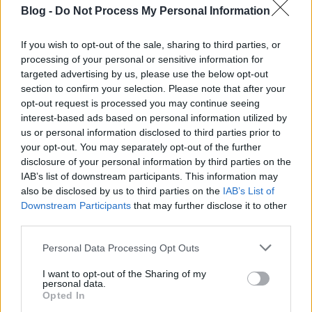
Blog -
Do Not Process My Personal Information
If you wish to opt-out of the sale, sharing to third parties, or
processing of your personal or sensitive information for
targeted advertising by us, please use the below opt-out
section to confirm your selection. Please note that after your
opt-out request is processed you may continue seeing
interest-based ads based on personal information utilized by
us or personal information disclosed to third parties prior to
your opt-out. You may separately opt-out of the further
disclosure of your personal information by third parties on the
IAB’s list of downstream participants. This information may
also be disclosed by us to third parties on the
IAB’s List of
Downstream Participants
that may further disclose it to other
third parties.
Please note that this website/app uses one or more Google
Personal Data Processing Opt Outs
services and may gather and store information including but
not limited to your visit or usage behaviour. You may click to
I want to opt-out of the Sharing of my
personal data.
grant or deny consent to Google and its third-party tags to
Ez a csoport valószínűleg sokkal nagyobb lenne, ha lenne állami
Opted In
use your data for below specified purposes in below Google
támogatás, mert a a magyar lakások háromnegyede