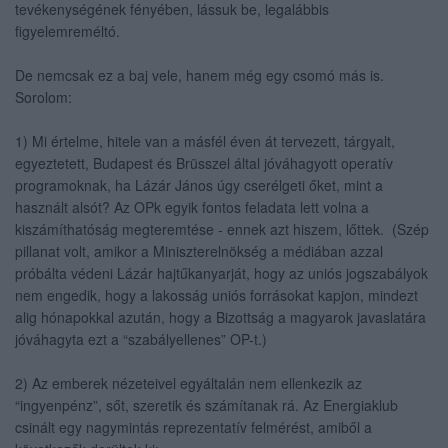
tevékenységének fényében, lássuk be, legalábbis
figyelemreméltó.
De nemcsak ez a baj vele, hanem még egy csomó más is.
Sorolom:
1) Mi értelme, hitele van a másfél éven át tervezett, tárgyalt,
egyeztetett, Budapest és Brüsszel által jóváhagyott operatív
programoknak, ha Lázár János úgy cserélgeti őket, mint a
használt alsót? Az OPk egyik fontos feladata lett volna a
kiszámíthatóság megteremtése - ennek azt hiszem, lőttek. (Szép
pillanat volt, amikor a Miniszterelnökség a médiában azzal
próbálta védeni Lázár hajtűkanyarját, hogy az uniós jogszabályok
nem engedik, hogy a lakosság uniós forrásokat kapjon, mindezt
alig hónapokkal azután, hogy a Bizottság a magyarok javaslatára
jóváhagyta ezt a “szabályellenes” OP-t.)
2) Az emberek nézeteivel egyáltalán nem ellenkezik az
“ingyenpénz”, sőt, szeretik és számítanak rá. Az Energiaklub
csinált egy nagymintás reprezentatív felmérést, amiből a