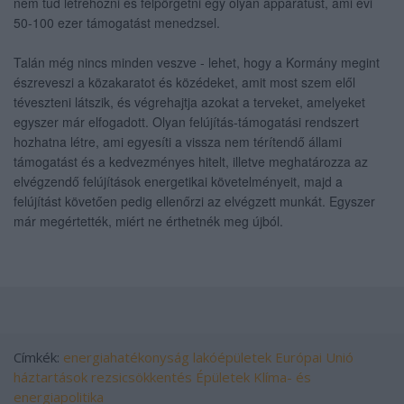
nem tud létrehozni és felpörgetni egy olyan apparátust, ami évi
50-100 ezer támogatást menedzsel.
Talán még nincs minden veszve - lehet, hogy a Kormány megint
észreveszi a közakaratot és közédeket, amit most szem elől
téveszteni látszik, és végrehajtja azokat a terveket, amelyeket
egyszer már elfogadott. Olyan felújítás-támogatási rendszert
hozhatna létre, ami egyesíti a vissza nem térítendő állami
támogatást és a kedvezményes hitelt, illetve meghatározza az
elvégzendő felújítások energetikai követelményeit, majd a
felújítást követően pedig ellenőrzi az elvégzett munkát. Egyszer
már megértették, miért ne érthetnék meg újból.
Címkék:
energiahatékonyság
lakóépületek
Európai Unió
háztartások
rezsicsökkentés
Épületek
Klíma- és
energiapolitika