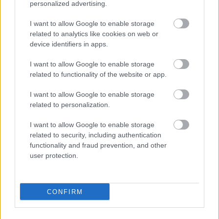
personalized advertising.
I want to allow Google to enable storage
related to analytics like cookies on web or
device identifiers in apps.
4) A középületek felújítása feleannyira hatékony, mint a családi
I want to allow Google to enable storage
házaké. Ez a Nemzeti Épületenergetikai Startégiából derül ki,
related to functionality of the website or app.
amely szerint egy egységnyi energia megtakarítása egy
középületben kétsze annyiba kerül, mint egy családi házban. Így
I want to allow Google to enable storage
related to personalization.
tehát Lázár tervével egy csapásra megfeleznénk az elérhető
energia-megtakarításokat.
I want to allow Google to enable storage
related to security, including authentication
functionality and fraud prevention, and other
****
user protection.
Nem egyértelmű, hogy most mi következik. A Bizottság szerint az
általa elképzelt változáshoz módosítani kell az OP-t, amihez
Brüsszel jóváhagyása kell. A magyar kormány szerint erre nincs
szükség, lehet költeni a pénzt a középületekre. Kérdés, hogy
CONFIRM
meg tudja-e, meg akarja-e ezt állítani Brüsszel.