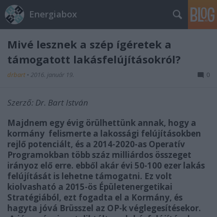
Energiabox
Mivé lesznek a szép ígéretek a
támogatott lakásfelújításokról?
drbart
•
2016. január 19.
0
Szerző: Dr. Bart István
Majdnem egy évig örülhettünk annak, hogy a
kormány felismerte a lakossági felújításokben
rejlő potenciált, és a 2014-2020-as Operatív
Programokban több száz milliárdos összeget
irányoz elő erre. ebből akár évi 50-100 ezer lakás
felújítását is lehetne támogatni. Ez volt
kiolvasható a 2015-ös Épületenergetikai
Stratégiából, ezt fogadta el a Kormány, és
hagyta jóvá Brüsszel az OP-k véglegesítésekor.