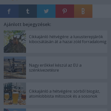
Ajánlott bejegyzések:
Cikkajánló hétvégére: a luxusterepjárók
kibocsátásán át a hazai zöld forradalomig
Nagy erőkkel készül az EU a
szénkivezetésre
Cikkajánló a hétvégére: sörből biogáz,
atomlobbista mítoszok és a sosonok