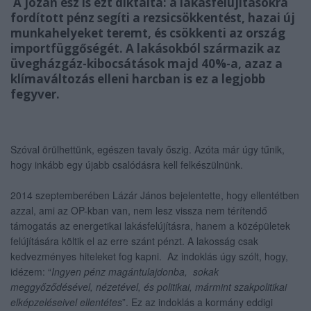
A józan ész is ezt diktálta: a lakásfelújításokra
fordított pénz segíti a rezsicsökkentést, hazai új
munkahelyeket teremt, és csökkenti az ország
importfüggőségét. A lakásokból származik az
üvegházgáz-kibocsátások majd 40%-a, azaz a
klímaváltozás elleni harcban is ez a legjobb
fegyver.
Szóval örülhettünk, egészen tavaly őszig. Azóta már úgy tűnik,
hogy inkább egy újabb csalódásra kell felkészülnünk.
2014 szeptemberében Lázár János bejelentette, hogy ellentétben
azzal, ami az OP-kban van, nem lesz vissza nem térítendő
támogatás az energetikai lakásfelújításra, hanem a középületek
felújítására költik el az erre szánt pénzt. A lakosság csak
kedvezményes hiteleket fog kapni. Az indoklás úgy szólt, hogy,
idézem: “
Ingyen pénz magántulajdonba, sokak
meggyőződésével, nézetével, és politikai, mármint szakpolitikai
elképzeléseivel ellentétes
”. Ez az indoklás a kormány eddigi