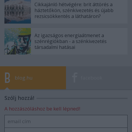
Cikkajánló hétvégére: brit áttörés a
háztetőkön, szénkivezetés és újabb
rezsicsökkentés a láthatáron?
Az igazságos energiaátmenet a
szénrégiókban - a szénkivezetés
társadalmi hatásai
blog.hu
facebook
Szólj hozzá!
A hozzászóláshoz be kell lépned!