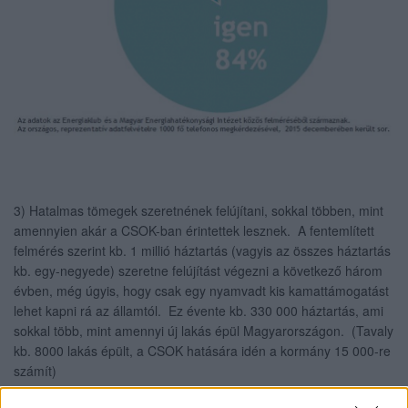
3) Hatalmas tömegek szeretnének felújítani, sokkal többen, mint
amennyien akár a CSOK-ban érintettek lesznek. A fentemlített
felmérés szerint kb. 1 millió háztartás (vagyis az összes háztartás
kb. egy-negyede) szeretne felújítást végezni a következő három
évben, még úgyis, hogy csak egy nyamvadt kis kamattámogatást
lehet kapni rá az államtól. Ez évente kb. 330 000 háztartás, ami
sokkal több, mint amennyi új lakás épül Magyarországon. (Tavaly
kb. 8000 lakás épült, a CSOK hatására idén a kormány 15 000-re
számít)