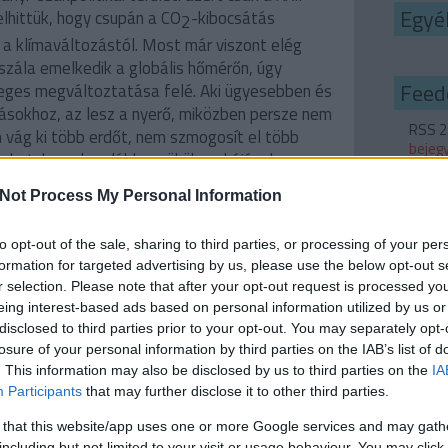
Egyé
lhittük, hogy csupán a CO
-kibocsátás
2
 klímaváltozástól. Most már viszont elég
 szála emelkedik a globális hőmérőn, úgy
Feed
leges megváltoztatása felé. Aki ügyesebben és
ásokhoz, az lesz a nyerő, miközben persze nem
RSS 2
 vág ki több erdőt, nem szmogosít el több
bejeg
yeket, hogy legalább az ükükunokájának ne
Atom
t ami lehetne.
bejeg
Not Process My Personal Information
ai a sérülékenység (vulnerabilitás) és a
to opt-out of the sale, sharing to third parties, or processing of your per
zkodóképesség és érzékenység. A településeket
formation for targeted advertising by us, please use the below opt-out s
ri szervezetet. Gyenge ideg- és
r selection. Please note that after your opt-out request is processed y
mellenezősként nehezebben reagálunk egy
eing interest-based ads based on personal information utilized by us or
a, új megtanulandó viselkedési formára.
disclosed to third parties prior to your opt-out. You may separately opt-
ű, ám rugalmasan változó személyiségűvé sem
losure of your personal information by third parties on the IAB’s list of
lapadottságink mellett folyamatos tanulás,
. This information may also be disclosed by us to third parties on the
IA
ges hozzá. Mindez egy településnél pedig még
Participants
that may further disclose it to other third parties.
ületek, ivóvízellátás és az egészségügy
 that this website/app uses one or more Google services and may gath
k arra, hogy gyorsan és rugalmasan reagáljon a
including but not limited to your visit or usage behaviour. You may click 