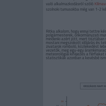
való alkalmazkodásról szóló
Klímav
szolnoki turnusokba még van 1-2 két
Ritka alkalom, hogy ennyi tettre ké
polgármesterek, önkormányzati munka
mindenki azért jött, mert tisztában
mostani megszokott időjárás és tele
zivatarok romboló, közlekedést lebé
vezetők, meg egy-egy áramkimaradá
meteorológiai kifejezés a férfiakat 
statisztikák azonban a kevésbé ism