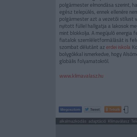
polgármester elmondása szerint, ha 
egész település, ennek ellenére n
polgármester azt a vezetői stílust
nyitott füllel hallgatja a lakosok m
mint blokkolja. A megújuló energia 
fiatalok szemléletformálását is fel
szombat délutánt az
erdei iskola
Ko
bolygókkal ismerkedve, hogy Alsóm
globális folyamatokról.
www.klimavalasz.hu
Tetszik
alkalmazkodás
adaptáció
Klímaválasz
Te