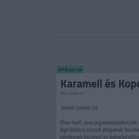
2016. jan 24.
Karamell és Kop
írta:
Lohász Cili
Szerző: Lohász Cili
Éhen haló, árva jegesmedvebocsok é
jégtáblákra szorult pingvinek felvil
kérdésnek bizonyul az éghajlatválto