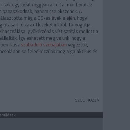
csak egy kicsit roggyan a korfa, már borul az
em panaszkodnak, hanem cselekszenek. A
 választotta még a 90-es évek elején, hogy
eglátásait, és az ötleteket inkább támogatja,
felhasználása, gyökérzónás víztisztítás mellett a
vállalták. Így eshetett meg velünk, hogy a
pernikusz
szabaduló szobájában
végeztük,
ocsoládon se feledkezzünk meg a galaktikus és
SZÓLJ HOZZÁ
lepülések