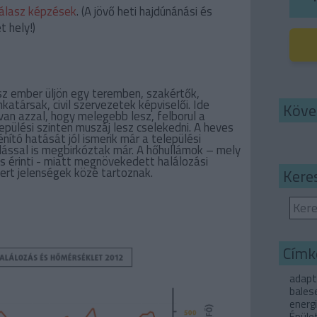
álasz képzések
. (A jövő heti hajdúnánási és
 hely!)
sz ember üljön egy teremben, szakértők,
társak, civil szervezetek képviselői. Ide
Köve
 van azzal, hogy melegebb lesz, felborul a
pülési szinten muszáj lesz cselekedni. A heves
nító hatását jól ismerik már a települési
ssal is megbirkóztak már. A hőhullámok – mely
is érinti - miatt megnövekedett halálozási
ert jelenségek közé tartoznak.
Kere
Címk
adapt
bales
energ
Épüle