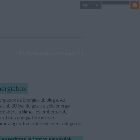
Mit olvassunk a hétvégén?
nergiabox
rgiabox az Energiaklub blogja. Az
aklub 28 éve dolgozik a zöld energia
eréséért, a klíma- és emberbarát,
ratikus energiatermelésért
országon. Ezekről írunk ezen a blogon is.
Ha szerinted is fontos a munkánk,