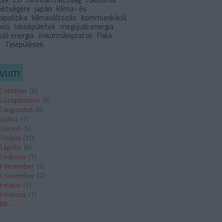
 hétvégére
japán
Klíma- és
apolitika
klímaváltozás
kommunikáció
pció
lakóépületek
megújuló energia
uló energia
önkormányzatok
Paks
I
Települések
ívum
 október
(
6
)
0 szeptember
(
5
)
 augusztus
(
8
)
 július
(
7
)
 június
(
5
)
 május
(
10
)
 április
(
6
)
 március
(
1
)
9 december
(
3
)
9 november
(
2
)
 május
(
1
)
 március
(
1
)
ább
...