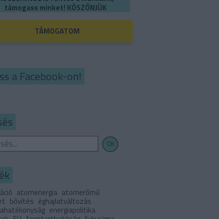
támogass minket! KÖSZÖNJÜK
TÁMOGATOM
ss a Facebook-on!
sés
ék
áció
atomenergia
atomerőmű
et
bővítés
éghajlatváltozás
iahatékonyság
energiapolitika
tek
EU
fenntarthatóság
fukusima