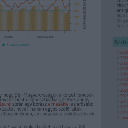
hírek
energi
Korru
Megúj
Paks I
Arch
2020
202
2020
2020
2020
2020
2020
2020
y, hogy Dél-Magyarországon a körzeti orvosok
201
rovarcsípést diagnosztizálnak, illetve, ahogy
201
ásunk
során egy borász
elmesélte
, az erősebb
2019
kázatát növeli, hanem egyes szőlőfajták
2018
 szőlőszemekben, ami bezavar a borkészítésnek.
Tov
y/ szakpolitikai terület: azért csak a XXI.