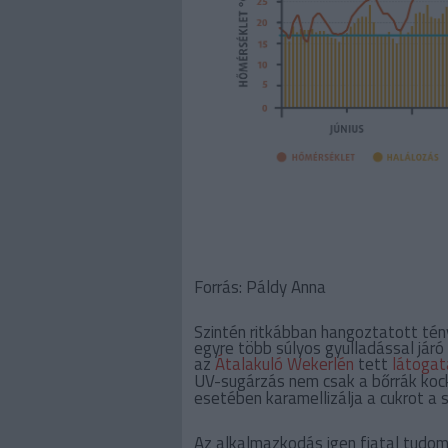
Forrás: Páldy Anna
Szintén ritkábban hangoztatott tén
egyre több súlyos gyulladással járó 
az
Átalakuló Wekerlén
tett
látogat
UV-sugárzás nem csak a bőrrák koc
esetében karamellizálja a cukrot a
Az alkalmazkodás igen fiatal tudomán