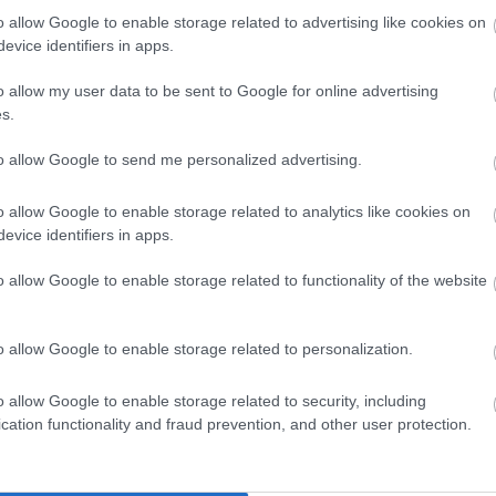
o allow Google to enable storage related to advertising like cookies on
evice identifiers in apps.
o allow my user data to be sent to Google for online advertising
s.
to allow Google to send me personalized advertising.
o allow Google to enable storage related to analytics like cookies on
evice identifiers in apps.
példák is: az egyik nagyvárosban a
o allow Google to enable storage related to functionality of the website
alevél-összegyűjtési kísérletbe fogott. A cél
 az értékes, komposztálható falevelet, és ne
ki hajnalban a házak elé, és lássunk csodát,
o allow Google to enable storage related to personalization.
llel. Ám csak ott, ahol korábban nem
ol már halmokban állt a falevél, ott már nem
o allow Google to enable storage related to security, including
szer gereblyét ragadjanak és bejuttassák a
cation functionality and fraud prevention, and other user protection.