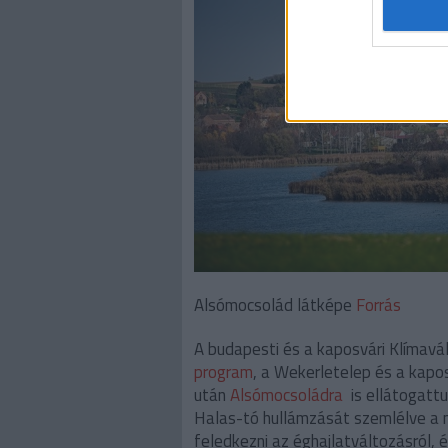
Alsómocsolád látképe
Forrás
A budapesti és a kaposvári Klímavál
program
, a Wekerletelep és a kapos
után
Alsómocsoládra
is ellátogattu
Halas-tó hullámzását szemlélve a 
feledkezni az éghajlatváltozásról, 