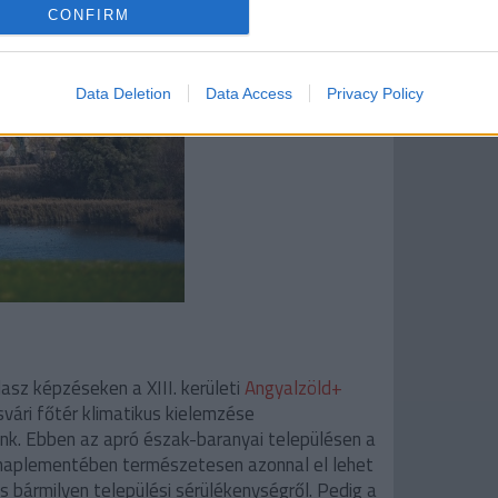
CONFIRM
Data Deletion
Data Access
Privacy Policy
asz képzéseken a XIII. kerületi
Angyalzöld+
vári főtér klimatikus kielemzése
nk. Ebben az apró észak-baranyai településen a
naplementében természetesen azonnal el lehet
és bármilyen települési sérülékenységről. Pedig a