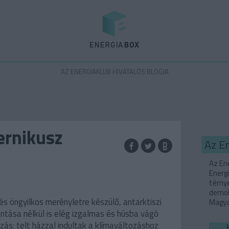
Energiabox
AZ ENERGIAKLUB HIVATALOS BLOGJA
ernikusz
Az E
Az Ene
Energi
térny
demok
s öngyilkos merényletre készülő, antarktiszi
Magyar
lantása nélkül is elég izgalmas és húsba vágó
zás: telt házzal indultak a klímaváltozáshoz