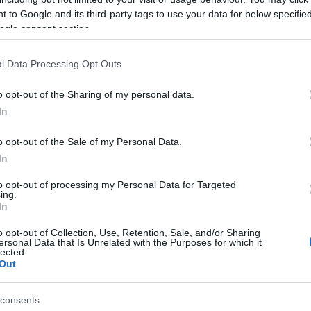
tes hőhullámra, hogy a település
 to Google and its third-party tags to use your data for below specifi
gyenek. Ahogy egy ember is sokféleképpen
ogle consent section.
dőjárásra (tájékozódással, jobb árnyékolással,
epüléseknek is sok eszköz van a kezükben, a
l Data Processing Opt Outs
oztatásig.
o opt-out of the Sharing of my personal data.
árkok (nevezzük csak bátran smart árkoknak!),
In
lenség jelképei voltak, de - ahogy a kerékpár is
ma a természetes növényzettel bélelt árkok
o opt-out of the Sale of my Personal Data.
alapjává váltak, és karbantartásukkal sokkal
In
int azt elsőre gondolnánk. A nagyobb víz
r szintén reziliens megoldásoknak nevezzük:
to opt-out of processing my Personal Data for Targeted
ing.
k, aszálykor pedig még csak-csak marad valami
In
o opt-out of Collection, Use, Retention, Sale, and/or Sharing
ersonal Data that Is Unrelated with the Purposes for which it
lected.
Out
consents