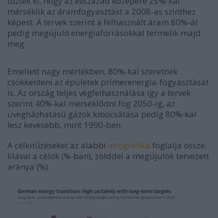
tűzték ki, hogy az évszázad közepére 25%-kal
mérséklik az áramfogyasztást a 2008-as szinthez
képest. A tervek szerint a felhasznált áram 80%-át
pedig megújuló energiaforrásokkal termelik majd
meg.
Emellett nagy mértékben, 80%-kal szeretnék
csökkenteni az épületek primerenergia-fogyasztását
is. Az ország teljes végfelhasználása így a tervek
szerint 40%-kal mérséklődni fog 2050-ig, az
üvegházhatású gázok kibocsátása pedig 80%-kal
lesz kevesebb, mint 1990-ben.
A célkitűzéseket az alábbi
infografika
foglalja össze:
lilával a célok (%-ban), zölddel a megújulók tervezett
aránya (%).