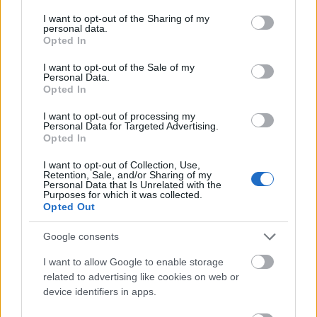
services and may gather and store information including but
not limited to your visit or usage behaviour. You may click to
I want to opt-out of the Sharing of my
personal data.
grant or deny consent to Google and its third-party tags to
Opted In
use your data for below specified purposes in below Google
consent section.
I want to opt-out of the Sale of my
Personal Data.
Opted In
I want to opt-out of processing my
Personal Data for Targeted Advertising.
Opted In
I want to opt-out of Collection, Use,
Retention, Sale, and/or Sharing of my
Forrás: Understanding the Energiewende, Agora
Personal Data that Is Unrelated with the
Purposes for which it was collected.
Energiewende 2015
Opted Out
Mennyi? Harminc!
Google consents
„Fizikailag lehetetlen 5%-nál több megújulót
I want to allow Google to enable storage
integrálni a rendszerbe” – állítoták húsz éve
related to advertising like cookies on web or
Németországban. Ehhez képest tavaly már az
device identifiers in apps.
áramtermelés 30%-át adták a megújulók. A zöld