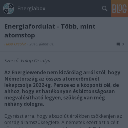
Energiabox
Energiafordulat - Több, mint
atomstop
Fülöp Orsolya
•
2016. június 01.
0
Szerző: Fülöp Orsolya
Az Energiewende nem kizárólag arról szól, hogy
Németország az összes atomerőművét
lekapcsolja 2022-ig. Persze ez a központi cél, de
ahhoz, hogy ez hatékonyan és biztonságosan
megvalósítható legyen, szükség van még
néhány dologra.
Egyrészt arra, hogy abszolút értékben csökkenjen az
ország áramszükséglete. A németek ezért azt a célt