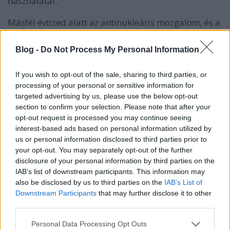
használatát.
Másfél évtized alatt az antinukleáris mozgalom, és a
belőle kinövő zöld párt elérte, hogy a parlament
törvényt fogadjon el a megújulók támogatására.
Blog -
Do Not Process My Personal Information
1990-et írtunk ekkor. Összehasonlításképp:
Magyarországon 2006-ban vezettek be először
If you wish to opt-out of the sale, sharing to third parties, or
hasonló jogszabályt (kötelező átvételi rendszer).
processing of your personal or sensitive information for
2000-ben a zöld-szociáldemokrata koalíció
targeted advertising by us, please use the below opt-out
kezdeményezésére a parlament elfogadta az
section to confirm your selection. Please note that after your
atomerőművek leállításáról szóló törvényt – vagyis
opt-out request is processed you may continue seeing
jóval a 2011-es fukusimai katasztrófa előtt.
interest-based ads based on personal information utilized by
us or personal information disclosed to third parties prior to
Az azonban tény, hogy 2010-ben Angela Merkel
your opt-out. You may separately opt-out of the further
bejelentette, hogy meghosszabbítják az
disclosure of your personal information by third parties on the
atomerőművek élettartamát. Ugyanakkor – állítólag
IAB’s list of downstream participants. This information may
– ez nem visszakozás volt, csak a leállás időpontja
also be disclosed by us to third parties on the
IAB’s List of
tolódott volna. Fukusima után viszont mégiscsak a
Downstream Participants
that may further disclose it to other
gyors kiszállás mellett döntött a parlament,
third parties.
méghozzá nagy egyetértésben: a képviselők 85%-a
Please note that this website/app uses one or more Google
megszavazta a javaslatot.
Personal Data Processing Opt Outs