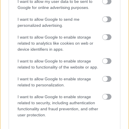
áram több mint 40%-át a szélerőművek termelték,
I want to allow my user data to be sent to
27%-át a biomassza-erőművek, 20%-át pedig a
Google for online advertising purposes.
napelemek/naperőművek. A maradékot pedig a
I want to allow Google to send me
vízerőművek.
personalized advertising.
Ugyanakkor csúcsidőben sokszor a termelés fele is a
I want to allow Google to enable storage
megújulókból származott (sárga: nap, sötétebb kék:
related to analytics like cookies on web or
szél, világos kék: vízenergia, a lila görbe pedig az
device identifiers in apps.
áramfogyasztást jelöli).
I want to allow Google to enable storage
related to functionality of the website or app.
I want to allow Google to enable storage
related to personalization.
I want to allow Google to enable storage
related to security, including authentication
functionality and fraud prevention, and other
user protection.