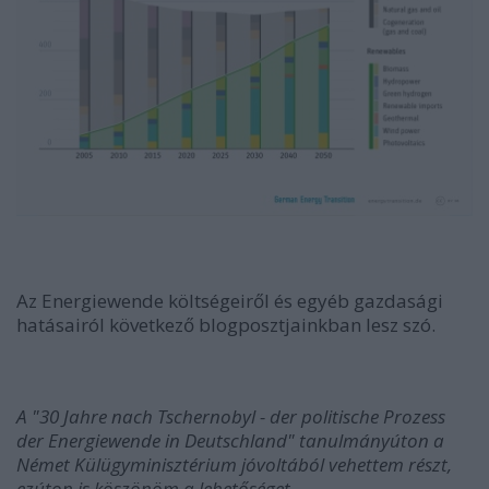
Az Energiewende költségeiről és egyéb gazdasági
hatásairól következő blogposztjainkban lesz szó.
A "30 Jahre nach Tschernobyl - der politische Prozess
der Energiewende in Deutschland" tanulmányúton a
Német Külügyminisztérium jóvoltából vehettem részt,
ezúton is köszönöm a lehetőséget.