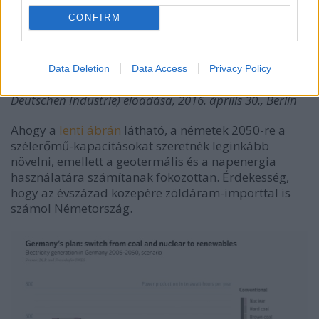
CONFIRM
Data Deletion
Data Access
Privacy Policy
Forrás: Dennis Rendschmidt (Bundesverband der
Deutschen Industrie) előadása, 2016. április 30., Berlin
Ahogy a
lenti ábrán
látható, a németek 2050-re a
szélerőmű-kapacitásokat szeretnék leginkább
növelni, emellett a geotermális és a napenergia
használatára számítanak fokozottan. Érdekesség,
hogy az évszázad közepére zöldáram-importtal is
számol Németország.