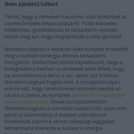
Nem újkeletű hóbort
Tévhit, hogy a németek Fukusima után döntöttek az
atomerőművek lekapcsolásáról. Több évtizedes
előkészítés, gondolkodás és társadalmi nyomás
előzte meg azt, hogy megnyomják a stop-gombot.
Németországban a hetvenes évek közepén erősödött
meg a nukleárisenergia-ellenes társadalmi
mozgalom. Elsősorban abból táplálkozott, hogy a
hidegháború éveiben az emberek attól féltek, hogy
ha atomháborúra kerül a sor, akkor azt biztosan
Németországban fogják vívni. A mozgalom olyan
erőssé vált, hogy rendszeresen tízezrek mentek az
utcára tüntetni, és komplett
atomerőmű-építéseket
akadályoztak meg
. Ennek (is) köszönhetően
Németországban a csernobili katasztrófa után nem
épült új atomerőmű. A baleset után készült
felmérések szerint a német lakosság nagyjából
kétharmada ellenezte a nukleáris energia