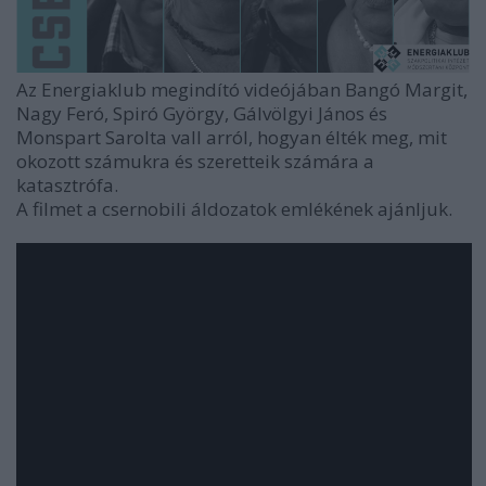
Az Energiaklub megindító videójában Bangó Margit,
Nagy Feró, Spiró György, Gálvölgyi János és
Monspart Sarolta vall arról, hogyan élték meg, mit
okozott számukra és szeretteik számára a
katasztrófa.
A filmet a csernobili áldozatok emlékének ajánljuk.