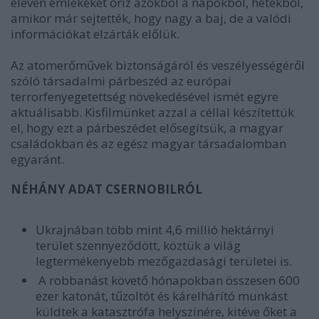
eleven emlékeket őriz azokból a napokból, hetekből,
amikor már sejtették, hogy nagy a baj, de a valódi
információkat elzárták előlük.
Az atomerőművek biztonságáról és veszélyességéről
szóló társadalmi párbeszéd az európai
terrorfenyegetettség növekedésével ismét egyre
aktuálisabb. Kisfilmünket azzal a céllal készítettük
el, hogy ezt a párbeszédet elősegítsük, a magyar
családokban és az egész magyar társadalomban
egyaránt.
NÉHÁNY ADAT CSERNOBILRÓL
Ukrajnában több mint 4,6 millió hektárnyi
terület szennyeződött, köztük a világ
legtermékenyebb mezőgazdasági területei is.
A robbanást követő hónapokban összesen 600
ezer katonát, tűzoltót és kárelhárító munkást
küldtek a katasztrófa helyszínére, kitéve őket a