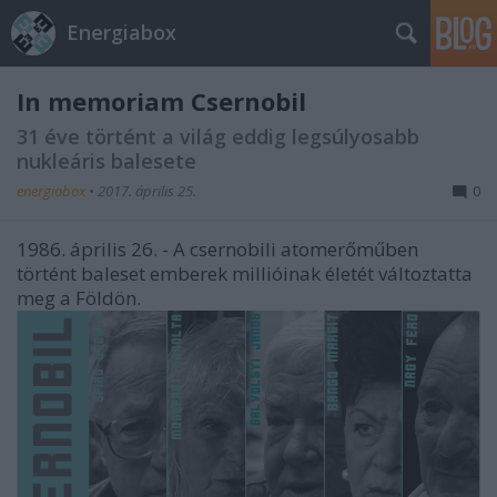
Energiabox
In memoriam Csernobil
31 éve történt a világ eddig legsúlyosabb
nukleáris balesete
energiabox
•
2017. április 25.
0
1986. április 26. - A csernobili atomerőműben
történt baleset emberek millióinak életét változtatta
meg a Földön.