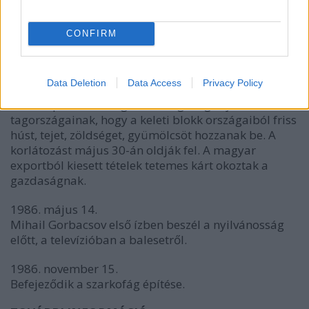
megszüntetve a robbanásveszélyt.
1986. május 10.
CONFIRM
A tüzet elfojtják. Elkezdik a tervek kidolgozását a
reaktor betemetésére, a környék megtisztítására.
Data Deletion
Data Access
Privacy Policy
1986. május 12.
Az Európai Gazdasági Közösség megtiltja
tagországainak, hogy a keleti blokk országaiból friss
húst, tejet, zöldséget, gyümölcsöt hozzanak be. A
korlátozást május 30-án oldják fel. A magyar
exportból kiesett tételek tetemes kárt okoztak a
gazdaságnak.
1986. május 14.
Mihail Gorbacsov első ízben beszél a nyilvánosság
előtt, a televízióban a balesetről.
1986. november 15.
Befejeződik a szarkofág építése.