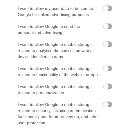
tudta, mennyire súlyos a helyzet. A magyar
I want to allow my user data to be sent to
mérőállomásokon elrendelték a „rendkívüli
Google for online advertising purposes.
mintavételt”.
I want to allow Google to send me
1986. április 30.
personalized advertising.
Svédország, Dánia és Norvégia importkorlátozást
jelent be a szocialista országokkal szemben. Az
I want to allow Google to enable storage
embargóhoz a többi nyugati ország is csatlakozott.
related to analytics like cookies on web or
device identifiers in apps.
1986. május 2.
A szovjet miniszterelnök (Nyikolaj Rizskov) a baleset
I want to allow Google to enable storage
helyszínére látogat. Döntés születik arról, hogy az
related to functionality of the website or app.
erőmű 30 km-es körzetéből mindenkit kitelepítenek.
I want to allow Google to enable storage
1986. május 6.
related to personalization.
Az MSZMP Politikai Bizottsága hivatalosan ekkor
I want to allow Google to enable storage
foglalkozik először az üggyel.
related to security, including authentication
functionality and fraud prevention, and other
1986. május 6-7.
user protection.
Kiszivattyúzzák a vizet a reaktor alatti tartályból,