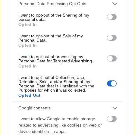
10:00 Megkezdik az elpusztult reaktor helyén égő
Please note that this website/app uses one or more Google
Personal Data Processing Opt Outs
grafittűz oltását. Elrendelik az erőműtől 3
services and may gather and store information including but
kilométerre fekvő Pripjaty 50 ezres lakosságának
not limited to your visit or usage behaviour. You may click to
I want to opt-out of the Sharing of my
personal data.
evakuálását.
grant or deny consent to Google and its third-party tags to
Opted In
use your data for below specified purposes in below Google
1986. április 28.
consent section.
I want to opt-out of the Sale of my
Personal Data.
A reggeli órákban Svédországban rájönnek, hogy a
Opted In
Szovjetunióban atomerőművi baleset történhetett.
Svédország diplomáciai úton kér felvilágosítást
I want to opt-out of processing my
Moszkvától. A szovjet kormányszervek tagadnak.
Personal Data for Targeted Advertising.
Opted In
21:00 A Szovjetunió hivatalos hírügynöksége, a
Szovjet Távirati Ügynökség kiadja az első jelentést a
I want to opt-out of Collection, Use,
balesetről.
Retention, Sale, and/or Sharing of my
Personal Data that Is Unrelated with the
Purposes for which it was collected.
1986. április 29.
Opted Out
A magyar Külügyminisztérium – a hozzáférhető
iratok szerint – a helyszínről csak a hivatalos szovjet
Google consents
bejelentést követően kapott először információt.
I want to allow Google to enable storage
(Energetikai szakemberek, kutatók már az előző
related to advertising like cookies on web or
napokban is kaptak nem hivatalos tájékoztatást
device identifiers in apps.
svéd, finn, lengyel intézetektől.) Ekkor még senki nem