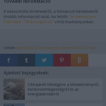
TOVÁBBI INFORMÁCIÓ
A katasztrófa történetéről, a felmerülő kérdésekről
tovább információt talál, ha letölti
"In memoriam
Csernobil - 30 év sugárzás"
című kiadványunkat.
Címkék:
atom
baleset
atomenergia
atomerőmű
Csernobil
Ajánlott bejegyzések:
Cikkajánló hétvégére: a klímatörvényről,
karbonsemlegességről és az
energiatárolásról