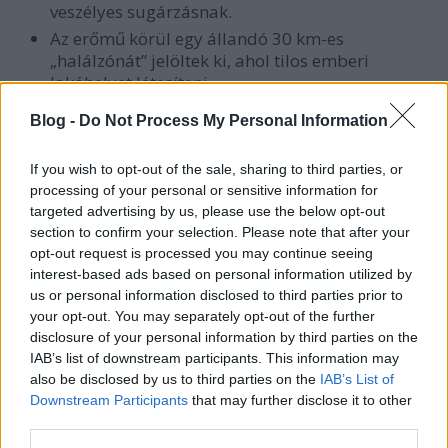
veszélyes sugárzásnak.
Az erőmű körül egy állandó 30 km-es
„halálzónát” jelöltek ki, ahol tilos emberi
lakóhelyet létesíteni.
Röviddel a robbanás után Ukrajnában és
Blog -
Do Not Process My Personal Information
Belorussziában több ezer gyereket és felnőttet
akut sugárzási betegség támadott meg (hányás,
If you wish to opt-out of the sale, sharing to third parties, or
hajhullás, fájdalmas kiütések). A gyermekek
processing of your personal or sensitive information for
körében megháromszorozódtak a daganatos
targeted advertising by us, please use the below opt-out
megbetegedések Ukrajnában 1986 után.
section to confirm your selection. Please note that after your
opt-out request is processed you may continue seeing
A BALESET KRONOLÓGIÁJA
interest-based ads based on personal information utilized by
us or personal information disclosed to third parties prior to
1986. április 26.
your opt-out. You may separately opt-out of the further
éjjel 1:24: Bekövetkezik a robbanás: a reaktort a
disclosure of your personal information by third parties on the
hirtelen fejlődő nagymennyiségű gőz szétveti. A
IAB’s list of downstream participants. This information may
reaktorban lévő 25 ezer tonna grafit kigyullad.
also be disclosed by us to third parties on the
IAB’s List of
1:35 Megkezdik a turbinacsarnok tetején a tűzoltást.
Downstream Participants
that may further disclose it to other
third parties.
1986. április 27.