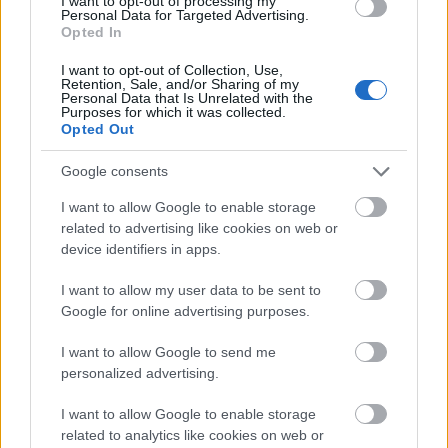
I want to opt-out of processing my
Personal Data for Targeted Advertising.
Opted In
I want to opt-out of Collection, Use,
Retention, Sale, and/or Sharing of my
Personal Data that Is Unrelated with the
Purposes for which it was collected.
Opted Out
Hasonlóan szuper megoldás, hogy egy oslói
Google consents
uszodából kiszereltek már nem használt
I want to allow Google to enable storage
csúszásgátló acéllemezeket, amiket aztán korlátként
related to advertising like cookies on web or
építettek be az új épületbe.
device identifiers in apps.
I want to allow my user data to be sent to
Google for online advertising purposes.
I want to allow Google to send me
personalized advertising.
I want to allow Google to enable storage
related to analytics like cookies on web or