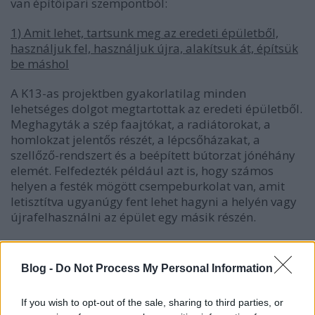
van építőipari szempontból:
1) Amit lehet, tartsunk meg az eredeti épületből,
használjuk fel, használjuk újra, alakítsuk át, építsük
be máshol
A K13-as projektben gyakorlatilag minden
lehetséges dolgot megtartottak az eredeti épületből.
Meghagyták a szép faajtókat, a radiátorokat, a
homlokzat jelentős részét, a lépcsőházakat, a
szellőző-rendszert és a beépített bútorzat jónéhány
elemét. Felfedezték például azt is, hogy számos
helyen a festék mögött csempeburkolat van, amit
letisztítva ugyanúgy fent lehet hagyni a helyén vagy
újrafelhasználni az épület egy másik részén.
Blog -
Do Not Process My Personal Information
If you wish to opt-out of the sale, sharing to third parties, or