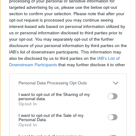
processing of your personal or sensitive information for
targeted advertising by us, please use the below opt-out
section to confirm your selection. Please note that after your
opt-out request is processed you may continue seeing
interest-based ads based on personal information utilized by
us or personal information disclosed to third parties prior to
your opt-out. You may separately opt-out of the further
disclosure of your personal information by third parties on the
2) Ha mégis valamilyen új anyagra van szükségünk
IAB’s list of downstream participants. This information may
az építkezéshez, vegyünk használt, leselejtezett
also be disclosed by us to third parties on the
IAB’s List of
építőanyagot, lehetőleg a környékről
Downstream Participants
that may further disclose it to other
third parties.
A norvégok például vasbeton födémet tudtak
szerezni egy bontásra került áruház szerkezetéből,
Please note that this website/app uses one or more Google
Personal Data Processing Opt Outs
de így szereztek ablakokat is, amik elsőre nem voltak
services and may gather and store information including but
túl szexik, de a tervezői kreativitásnak köszönhetően,
not limited to your visit or usage behaviour. You may click to
I want to opt-out of the Sharing of my
personal data.
a beépítés módjával már hipermodern hatást
grant or deny consent to Google and its third-party tags to
Opted In
use your data for below specified purposes in below Google
keltenek a homlokzaton.
consent section.
I want to opt-out of the Sale of my
Personal Data.
Opted In