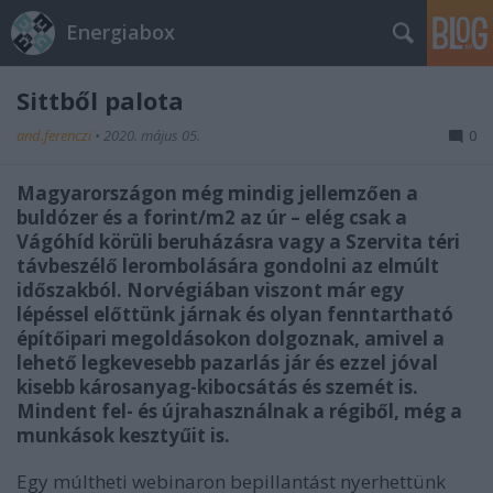
Energiabox
Sittből palota
and.ferenczi
•
2020. május 05.
0
Magyarországon még mindig jellemzően a
buldózer és a forint/m2 az úr – elég csak a
Vágóhíd körüli beruházásra vagy a Szervita téri
távbeszélő lerombolására gondolni az elmúlt
időszakból. Norvégiában viszont már egy
lépéssel előttünk járnak és olyan fenntartható
építőipari megoldásokon dolgoznak, amivel a
lehető legkevesebb pazarlás jár és ezzel jóval
kisebb károsanyag-kibocsátás és szemét is.
Mindent fel- és újrahasználnak a régiből, még a
munkások kesztyűit is.
Egy múltheti webinaron bepillantást nyerhettünk