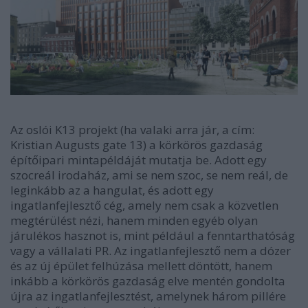
Az oslói K13 projekt (ha valaki arra jár, a cím:
Kristian Augusts gate 13) a körkörös gazdaság
építőipari mintapéldáját mutatja be. Adott egy
szocreál irodaház, ami se nem szoc, se nem reál, de
leginkább az a hangulat, és adott egy
ingatlanfejlesztő cég, amely nem csak a közvetlen
megtérülést nézi, hanem minden egyéb olyan
járulékos hasznot is, mint például a fenntarthatóság
vagy a vállalati PR. Az ingatlanfejlesztő nem a dózer
és az új épület felhúzása mellett döntött, hanem
inkább a körkörös gazdaság elve mentén gondolta
újra az ingatlanfejlesztést, amelynek három pillére