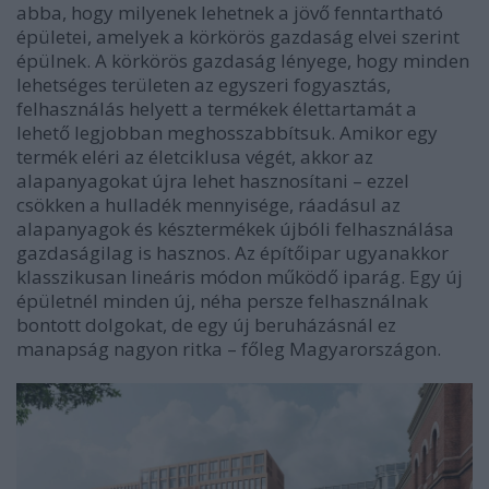
abba, hogy milyenek lehetnek a jövő fenntartható
épületei, amelyek a körkörös gazdaság elvei szerint
épülnek. A körkörös gazdaság lényege, hogy minden
lehetséges területen az egyszeri fogyasztás,
felhasználás helyett a termékek élettartamát a
lehető legjobban meghosszabbítsuk. Amikor egy
termék eléri az életciklusa végét, akkor az
alapanyagokat újra lehet hasznosítani – ezzel
csökken a hulladék mennyisége, ráadásul az
alapanyagok és késztermékek újbóli felhasználása
gazdaságilag is hasznos. Az építőipar ugyanakkor
klasszikusan lineáris módon működő iparág. Egy új
épületnél minden új, néha persze felhasználnak
bontott dolgokat, de egy új beruházásnál ez
manapság nagyon ritka – főleg Magyarországon.