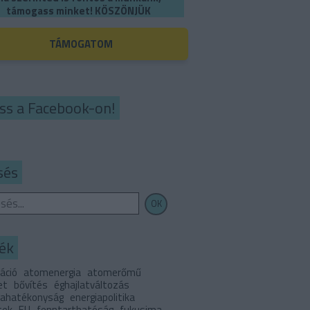
támogass minket! KÖSZÖNJÜK
TÁMOGATOM
ss a Facebook-on!
sés
ék
áció
atomenergia
atomerőmű
et
bővítés
éghajlatváltozás
iahatékonyság
energiapolitika
tek
EU
fenntarthatóság
fukusima