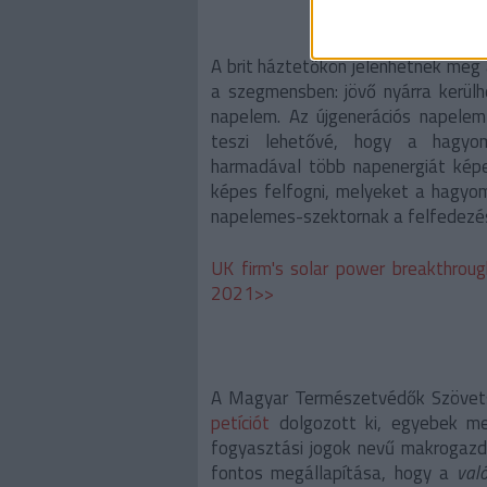
A brit háztetőkön jelenhetnek meg
a szegmensben: jövő nyárra kerülh
napelem. Az újgenerációs napelem 
teszi lehetővé, hogy a hagyom
harmadával több napenergiát képes
képes felfogni, melyeket a hagyo
napelemes-szektornak a felfedezé
UK firm's solar power breakthroug
2021>>
A Magyar Természetvédők Szöve
petíciót
dolgozott ki, egyebek mel
fogyasztási jogok nevű makrogazd
fontos megállapítása, hogy a
val