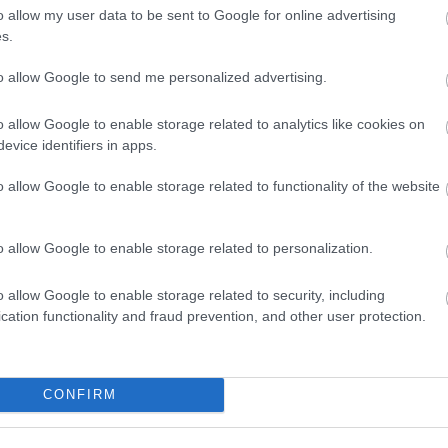
yi pénz is összejöhet, amiből 6-9 hónapig is
o allow my user data to be sent to Google for online advertising
. Ez kiváló lehetőség lehet majd arra, hogy a
s.
vált választási csodafegyvert.
to allow Google to send me personalized advertising.
ssági gázon, hogy a következő választás előtt
o allow Google to enable storage related to analytics like cookies on
evice identifiers in apps.
o allow Google to enable storage related to functionality of the website
erőműve, de mégsem a villamosenergia termelés
ón található Három-szurdok-gátat egy majd két
o allow Google to enable storage related to personalization.
tei között húzták fel a folyó kedvezőbb
k megszületése óta kritikus kérdés a milliók
o allow Google to enable storage related to security, including
ulturális emlékek elárasztása, és az építéssel
cation functionality and fraud prevention, and other user protection.
 károk legitimációja. Friss adatok ráadásul egyre
hívják fel a figyelmet a gát kapcsán.
CONFIRM
Dam worth it?>>