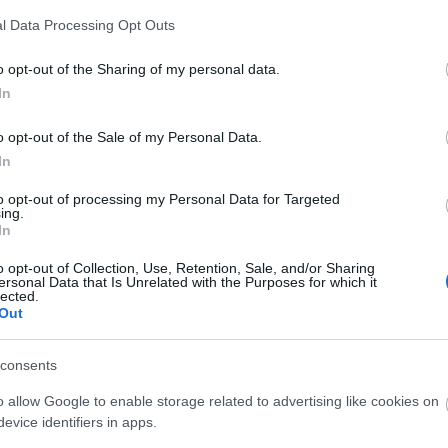
l Data Processing Opt Outs
dcouldon>>
o opt-out of the Sharing of my personal data.
In
merikai Egyesült Államok Hadserege nukleáris
o opt-out of the Sale of my Personal Data.
oborozni. A becslések szerint 400.000 csapat
In
mbomba tesztelésben. Több mint négy évtizedes
néhány utolsó túlélője megosztotta az 1950-es
to opt-out of processing my Personal Data for Targeted
ing.
atatlan tapasztalatait.
In
50 Years. Now, They're Talking.>>
o opt-out of Collection, Use, Retention, Sale, and/or Sharing
ersonal Data that Is Unrelated with the Purposes for which it
lected.
Out
consents
o allow Google to enable storage related to advertising like cookies on
kadt az utóbbi évben, hogy most már lényegesen
evice identifiers in apps.
sági ár. Hosszabb távon ez azt jelenti, hogy a