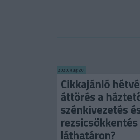
2020. aug 20.
Cikkajánló hétvé
áttörés a háztet
szénkivezetés é
rezsicsökkentés
láthatáron?