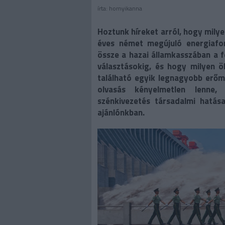
írta:
hornyikanna
Hoztunk híreket arról, hogy
milye
éves német megújuló energiafor
össze a hazai államkasszában a 
választásokig, és hogy milyen ö
található egyik legnagyobb erőm
olvasás kényelmetlen lenne,
szénkivezetés társadalmi hatása
ajánlónkban.