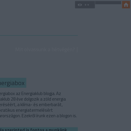
Mit olvassunk a hétvégén?
nergiabox
rgiabox az Energiaklub blogja. Az
aklub 28 éve dolgozik a zöld energia
eréséért, a klíma- és emberbarát,
ratikus energiatermelésért
országon. Ezekről írunk ezen a blogon is.
Ha szerinted is fontos a munkánk,