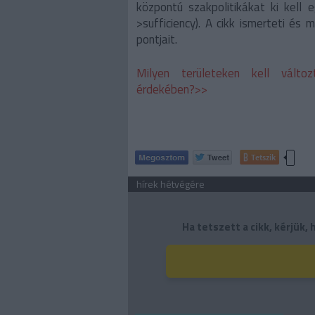
központú szakpolitikákat ki kell e
>sufficiency). A cikk ismerteti és 
pontjait.
Milyen területeken kell válto
érdekében?>>
Tetszik
hírek hétvégére
Ha tetszett a cikk, kérjük