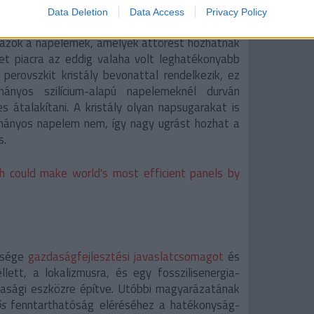
Data Deletion
Data Access
Privacy Policy
 azok a napelemek, amelyek áttörést hozhatnak
et piacra az eddig valaha volt leghatékonyabb
perovszkit kristály bevonattal rendelkezik, ez
ányos szilícium-alapú napelemeknél durván
 átalakítani. A kristály olyan napsugarakat is
mányos napelem nem, így nagy ugrást hozhat a
s.
h could make world's most efficient panels by
tsége
gazdaságfejlesztési javaslatcsomagot
és
lett, a lokalizmusra, és egy fosszilisenergia-
asági eszközre építve. Utóbbi magyarázatának
ós
fenntarthatóság eléréséhez a hatékonyság-