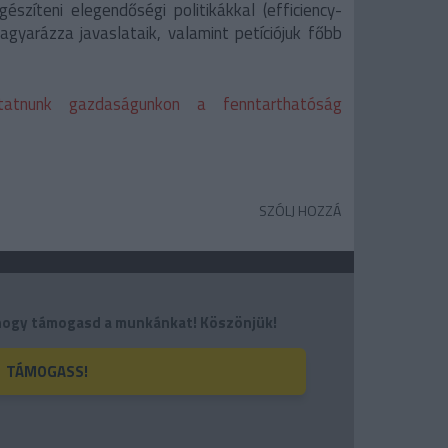
gészíteni elegendőségi politikákkal (efficiency-
magyarázza javaslataik, valamint petíciójuk főbb
ztatnunk gazdaságunkon a fenntarthatóság
SZÓLJ HOZZÁ
, hogy támogasd a munkánkat! Köszönjük!
TÁMOGASS!