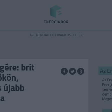
Energiabox
AZ ENERGIAKLUB HIVATALOS BLOGJA
gére: brit
Az E
őkön,
Az Ene
s újabb
Energi
térny
 a
demok
Magyar