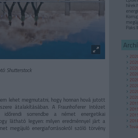
hírek
energi
Korru
megúj
Paks I
Arch
2020
202
2020
tó: Shutterstock
2020
2020
2020
2020
2020
nem lehet megmutatni, hogy honnan hová jutott
201
szere átalakításában. A Fraunhoferer Intézet
201
ta időrendi sorrendbe a német energetikai
2019
hogy látható legyen: milyen eredménnyel járt a
2018
Tov
et megújuló energiaforrásokról szóló törvény