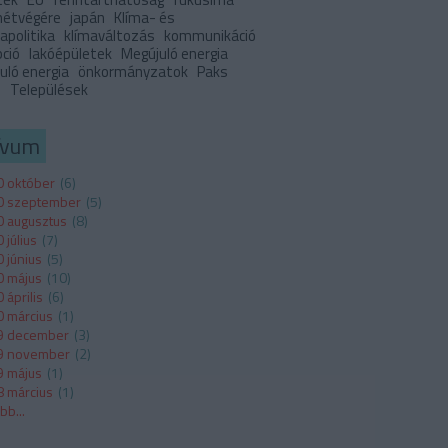
 hétvégére
japán
Klíma- és
apolitika
klímaváltozás
kommunikáció
pció
lakóépületek
Megújuló energia
uló energia
önkormányzatok
Paks
I
Települések
ívum
 október
(
6
)
0 szeptember
(
5
)
 augusztus
(
8
)
 július
(
7
)
 június
(
5
)
 május
(
10
)
 április
(
6
)
 március
(
1
)
9 december
(
3
)
9 november
(
2
)
 május
(
1
)
 március
(
1
)
ább
...