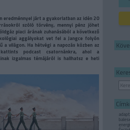
n eredménnyel járt a gyakorlatban az idén 20
rásokról szóló törvény, mennyi pénz jöhet
földgáz piaci árának zuhanásából a következő
kológiai aggályokat vet fel a Jangce folyón
Köve
ű a világon. Ha hétvégi a napozás közben az
 kattints podcast csatornánkra, ahol a
inak izgalmas témájáról is hallhatsz e heti
Kere
Címk
adapt
bales
energ
Épüle