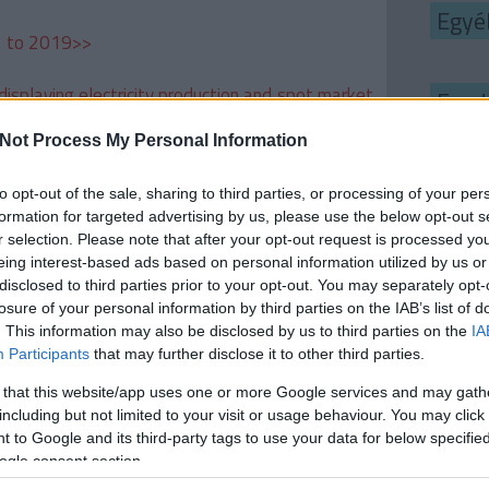
Egyé
02 to 2019>>
displaying electricity production and spot market
Feed
RSS 2
Not Process My Personal Information
bejeg
Atom
to opt-out of the sale, sharing to third parties, or processing of your per
bejeg
formation for targeted advertising by us, please use the below opt-out s
lása nemcsak helyi, de regionális és globális
r selection. Please note that after your opt-out request is processed y
iójának alapja, mely a környezetvédelmi hasznok
eing interest-based ads based on personal information utilized by us or
ét jelentősen növelni fogja. Azonban, mivel a
disclosed to third parties prior to your opt-out. You may separately opt-
z EU régiói között nem egyenlően oszlik meg, a
losure of your personal information by third parties on the IAB’s list of
ta gazdasági és társadalmi negatív hatásokat
. This information may also be disclosed by us to third parties on the
IA
okban a szénrégiókban, ahol a szénszektor
Participants
that may further disclose it to other third parties.
n játszott szerepe is jelenős, a kapacitások
 that this website/app uses one or more Google services and may gath
i a régió gazdaságát, és ebből fakadóan a helyi
including but not limited to your visit or usage behaviour. You may click 
egélhetését. Miben rejlik tehát a megoldás? A
 to Google and its third-party tags to use your data for below specifi
ásairól az Energiaklub podcastjében, az
ogle consent section.
tesen Győri Kata szakértőnkkel.