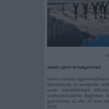
Fo
Videós ajánló és hallgatnivaló
Ennél a videónál egyértelműbben 
Németország az energetikai rend
annak szemléltetésére állítot
szerkezetátalakítás diagramjait, 
gyakorlatban az idén 20 éves ném
(EEG).