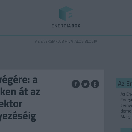
Energiabox
AZ ENERGIAKLUB HIVATALOS BLOGJA
végére: a
Az E
ken át az
Az Ene
ektor
Energi
térny
yezéséig
demok
Magyar