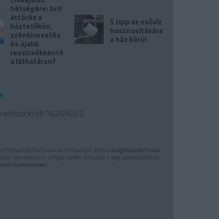
hétvégére: brit
áttörés a
5 tipp az esővíz
háztetőkön,
hasznosítására
szénkivezetés
a ház körül
és újabb
rezsicsökkentés
a láthatáron?
:
/trackback/id/16205052
n felhasználói tartalomnak minősülnek, értük a
szolgáltatás technikai
zokat nem ellenőrzi. Kifogás esetén forduljon a blog szerkesztőjéhez.
delmi tájékoztatóban
.