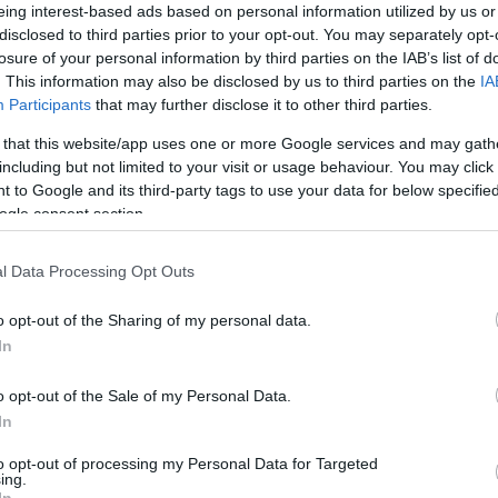
Egyé
eing interest-based ads based on personal information utilized by us or
disclosed to third parties prior to your opt-out. You may separately opt-
losure of your personal information by third parties on the IAB’s list of
. This information may also be disclosed by us to third parties on the
IA
Feed
i, az Egyesült Királyságban működő Sandbag
Participants
that may further disclose it to other third parties.
 széntüzeléses technológia drámai megroppanása
RSS 2
 that this website/app uses one or more Google services and may gath
ergia számára nyit utat. A nagy kérdés, hogy a
bejeg
including but not limited to your visit or usage behaviour. You may click 
tkeztetésekre jutnak…
Atom
 to Google and its third-party tags to use your data for below specifi
bejeg
ogle consent section.
y for solar and wind>>
l Data Processing Opt Outs
o opt-out of the Sharing of my personal data.
In
y az egyszer használatos egészségügyi eszközök
o opt-out of the Sale of my Personal Data.
nban ez nincs feltétlenül így, sőt a hatalmas
In
rombolja, ugyanis az egészségügyi szektor felel
sátás 4,4 százalékáért. Más léptékbe átültetve
to opt-out of processing my Personal Data for Targeted
ing.
éntüzelésű erőmű kibocsátásával egyezik meg,