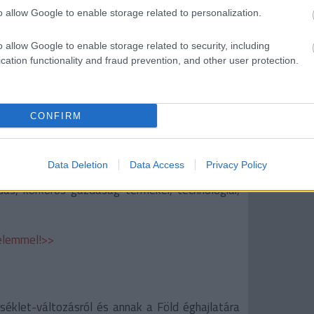
o allow Google to enable storage related to personalization.
o allow Google to enable storage related to security, including
cation functionality and fraud prevention, and other user protection.
 bankbetét vagy állampapír. Sokan nem tudták,
befektetési alapok, amelyek csak felelősen
zem előtt tartó cégek részvényeibe fektetnek.
CONFIRM
öld befektetések csoportjába: megújuló energia,
és megelőzés és kontroll, környezetileg
ttenyésztés, szárazföldi és vízi biodiverzitás
Data Deletion
Data Access
Privacy Policy
tartható vízgazdálkodás, szennyvízgazdálkodás,
ás, körkörös gazdaság termékei, technológiái,
delemmel!>>
séklet-változásról és annak a Föld éghajlatára