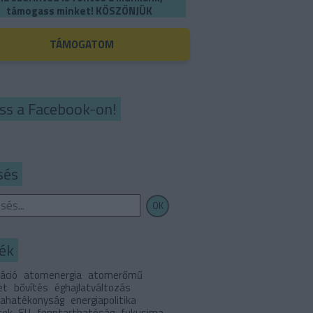
támogass minket! KÖSZÖNJÜK
TÁMOGATOM
ss a Facebook-on!
sés
ék
áció
atomenergia
atomerőmű
et
bővítés
éghajlatváltozás
iahatékonyság
energiapolitika
tek
EU
fenntarthatóság
fukusima