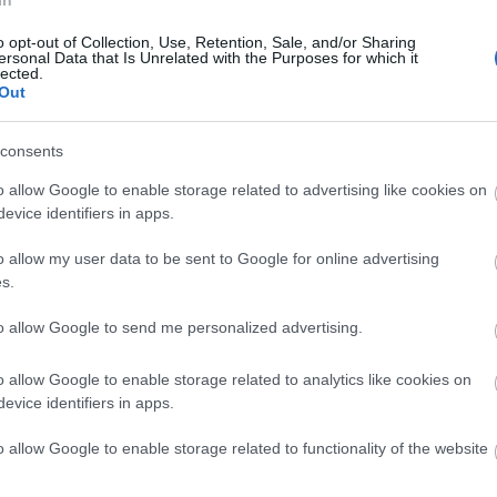
In
átásával felvéve a versenyt. Ez a szintű
yáltalán nem szükségszerű, még az ellátás
o opt-out of Collection, Use, Retention, Sale, and/or Sharing
ersonal Data that Is Unrelated with the Purposes for which it
sem. Energiahatékonysági beruházásokkal és
lected.
t ezen változtatni.
Out
al waste problem?>>
consents
o allow Google to enable storage related to advertising like cookies on
evice identifiers in apps.
smentes boltok, vegán- és bioélelmiszerek az
o allow my user data to be sent to Google for online advertising
iegymás. Van-e bármi őszinteség abban, amit a
s.
alatt próbálnak eladni? Minél mélyebbre ásunk
al és működésével foglalkozó tanulmányokban,
to allow Google to send me personalized advertising.
ulni. A számok ugyanis azt mutatják, hogy az
 rossz hatásfokkal működik, a szelektív
o allow Google to enable storage related to analytics like cookies on
evice identifiers in apps.
g a legtöbbször csak az, hogy éghetőség
ljön elszállításra a szemét. Akkor mégis mit
o allow Google to enable storage related to functionality of the website