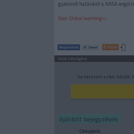
gyakorolt ​​hatásáról a NASA angol n
Quiz: Global warming>>
Tetszik
hírek hétvégére
Ha tetszett a cikk, kérjük
Ajánlott bejegyzések:
Cikkajánló