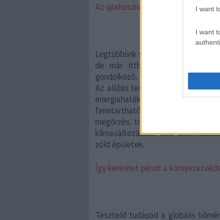
Az újrahasznosítás hazugsága>>
I want t
I want t
authenti
Legtöbbünk számára a befektetés =
de már itthon is vannak olyan 
gondolkozó, a fenntarthatóságot s
Az alábbi területek esnek az ún. z
energiahatékonyság, szennyez
fenntartható mezőgazdaság és álla
megőrzés, tiszta közlekedés, fenn
klímaváltozáshoz való alkalmazkod
zöld épületek.
Így kereshet pénzt a környezetvé
Teszteld tudásod a globális hőmér