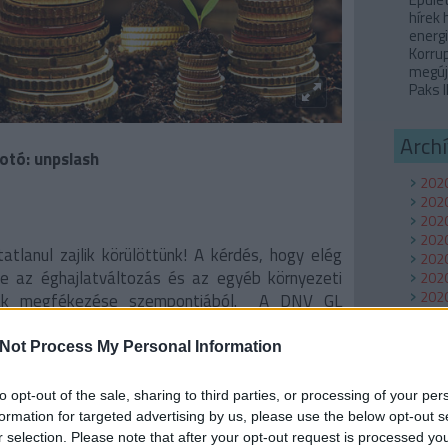
hírek
energi
Korru
megúj
Paks I
Arch
otó: unpslash
2020
202
2020
2020
tatlanul zajlik körülöttünk! A kérdés, hogy elég
2020
-e az éghajlatváltozás és az egyéb környezeti
2020
2020
ának megfékezése szempontjából. A DNV GL
2020
rint a nap és a szélenergia 2050-re 73%-os
201
 játszik majd a villamosenergia-termelésben. A
Not Process My Personal Information
201
omenergia szerepe teljesen elhanyagolható, nem
2019
rendszerében.
2018
to opt-out of the sale, sharing to third parties, or processing of your per
Tov
formation for targeted advertising by us, please use the below opt-out s
h renewables will dominate by 2050>>
r selection. Please note that after your opt-out request is processed y