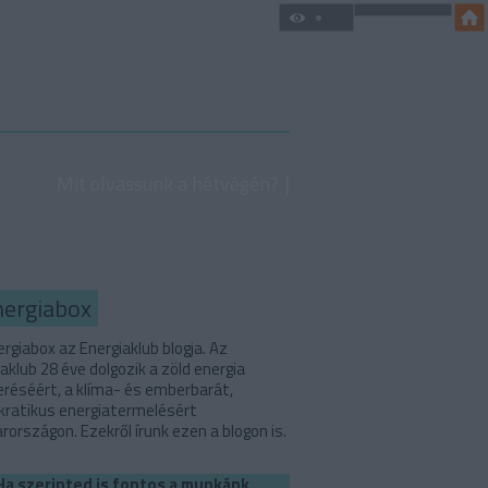
Mit olvassunk a hétvégén?
nergiabox
rgiabox az Energiaklub blogja. Az
aklub 28 éve dolgozik a zöld energia
eréséért, a klíma- és emberbarát,
ratikus energiatermelésért
országon. Ezekről írunk ezen a blogon is.
Ha szerinted is fontos a munkánk,