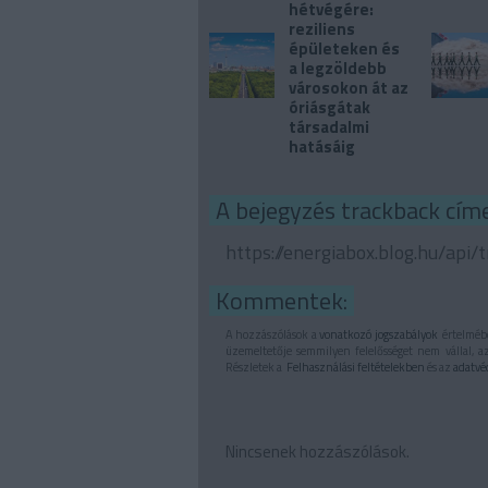
hétvégére:
reziliens
épületeken és
a legzöldebb
városokon át az
óriásgátak
társadalmi
hatásáig
A bejegyzés trackback címe
https://energiabox.blog.hu/api
Kommentek:
A hozzászólások a
vonatkozó jogszabályok
értelmébe
üzemeltetője semmilyen felelősséget nem vállal, a
Részletek a
Felhasználási feltételekben
és az
adatvé
Nincsenek hozzászólások.