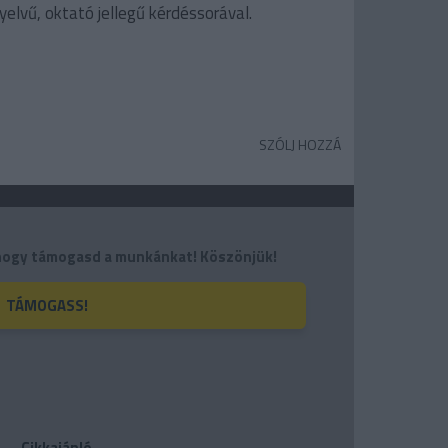
yelvű, oktató jellegű kérdéssorával.
SZÓLJ HOZZÁ
, hogy támogasd a munkánkat! Köszönjük!
TÁMOGASS!
Cikkajánló