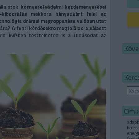
llalatok környezetvédelmi kezdeményezései
d-kibocsátás mekkora hányadáért felel az
chnológia drámai megroppanása valóban utat
mára?
A fenti kérdésekre megtalálod a választ
vid kvízben tesztelheted is a tudásodat az
Köve
Kere
Címk
adapt
bales
energ
Épüle