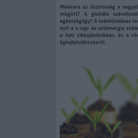
Mekkora az őszinteség a nagyvá
mögött? A globális széndioxi
egészségügy? A széntüzeléses te
nyit-e a nap- és szélenergia szá
e heti cikkajánlónkban, és a rö
éghajlatváltozásról.