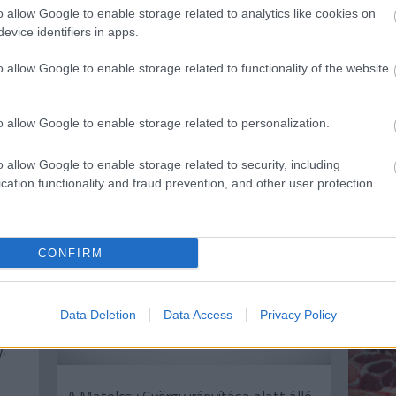
Unortodox idők
o allow Google to enable storage related to analytics like cookies on
unortodox megoldásokat
evice identifiers in apps.
követelnek
o allow Google to enable storage related to functionality of the website
írta:
and.ferenczi
o allow Google to enable storage related to personalization.
2020. m
o allow Google to enable storage related to security, including
Cik
cation functionality and fraud prevention, and other user protection.
mar
a k
apo
CONFIRM
tec
írta:
zso
Data Deletion
Data Access
Privacy Policy
.
,