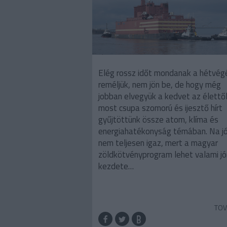
Elég rossz időt mondanak a hétvég
reméljük, nem jön be, de hogy még
jobban elvegyük a kedvet az élettől
most csupa szomorú és ijesztő hírt
gyűjtöttünk össze atom, klíma és
energiahatékonyság témában. Na jó
nem teljesen igaz, mert a magyar
zöldkötvényprogram lehet valami j
kezdete…
TOV