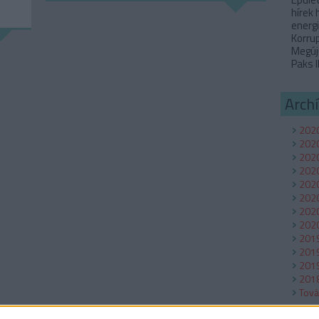
hírek
energi
Korru
Megúj
Paks I
Arch
2020
202
2020
2020
2020
2020
2020
2020
201
201
2019
2018
Tov