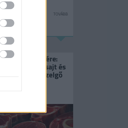
TOVÁBB
áj 08.
kajánló hétvégére:
hahús, csoki, sajt és
ibocsátás, a közelgő
kalipszis és a
hnika csodái
ltmelinda