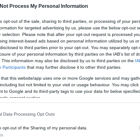
Egyé
Not Process My Personal Information
to opt-out of the sale, sharing to third parties, or processing of your per
2020. máj 21.
Feed
formation for targeted advertising by us, please use the below opt-out s
Új-
A ragadozó magyarok a
r selection. Please note that after your opt-out request is processed y
g
politikától várják a zöld
RSS 2
eing interest-based ads based on personal information utilized by us or
bejeg
fordulatot
disclosed to third parties prior to your opt-out. You may separately opt-
Atom
losure of your personal information by third parties on the IAB’s list of
bejeg
írta:
and.ferenczi
. This information may also be disclosed by us to third parties on the
IA
n
Participants
that may further disclose it to other third parties.
 that this website/app uses one or more Google services and may gath
2020. m
including but not limited to your visit or usage behaviour. You may click 
 to Google and its third-party tags to use your data for below specifi
Cik
ogle consent section.
önj
ato
l Data Processing Opt Outs
nev
o opt-out of the Sharing of my personal data.
írta:
zso
In