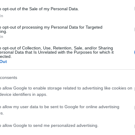
A magyarok nem mondanának le a
húsról és a tejről, de nem túl divatos
o opt-out of the Sale of my Personal Data.
mi az
itthon a klímaszkepticizmus sem. A
In
politikával szemben komoly zöld
k
elvárásaik vannak, és a
to opt-out of processing my Personal Data for Targeted
ing.
légszennyezettséget meg a
In
hulladékkezelést tartják a
legkomolyabb környezeti kihívásnak.
o opt-out of Collection, Use, Retention, Sale, and/or Sharing
ersonal Data that Is Unrelated with the Purposes for which it
Megmérték a magyarokat. Fotó:
lected.
Out
Pixabay Az Ipsos…
A kar
amiko
consents
megos
ÁBB
TOVÁBB
o allow Google to enable storage related to advertising like cookies on
mosta
evice identifiers in apps.
ki, ho
gyors
o allow my user data to be sent to Google for online advertising
ha ér
s.
filme
az…
2020. máj 11.
to allow Google to send me personalized advertising.