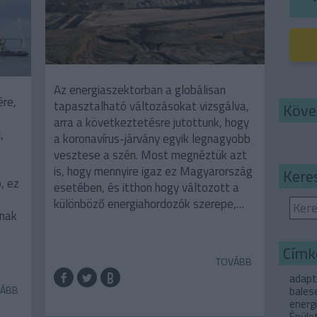
Az energiaszektorban a globálisan
ére,
tapasztalható változásokat vizsgálva,
Köve
arra a következtetésre jutottunk, hogy
,
a koronavírus-járvány egyik legnagyobb
vesztese a szén. Most megnéztük azt
is, hogy mennyire igaz ez Magyarország
Kere
, ez
esetében, és itthon hogy változott a
különböző energiahordozók szerepe,…
ónak
Címk
TOVÁBB
adapt
ÁBB
bales
energ
Épüle