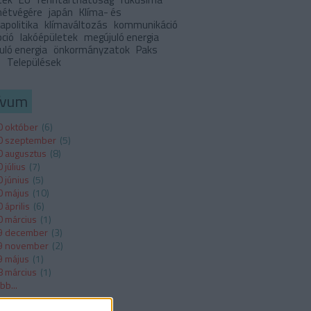
 hétvégére
japán
Klíma- és
apolitika
klímaváltozás
kommunikáció
pció
lakóépületek
megújuló energia
uló energia
önkormányzatok
Paks
I
Települések
ívum
 október
(
6
)
0 szeptember
(
5
)
 augusztus
(
8
)
 július
(
7
)
 június
(
5
)
 május
(
10
)
 április
(
6
)
 március
(
1
)
9 december
(
3
)
9 november
(
2
)
 május
(
1
)
 március
(
1
)
ább
...