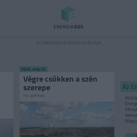
Energiabox
AZ ENERGIAKLUB HIVATALOS BLOGJA
2020. máj 25.
Végre csökken a szén
szerepe
Az E
írta:
győrikata
Az Ene
Energi
térny
demok
Magyar