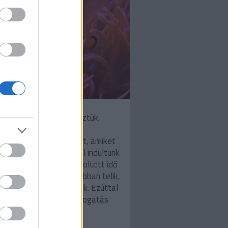
antén pozitív oldalát néztük,
r úgy döntöttünk, hogy
ztjuk azokat a cikkeket, amiket
nában olvastunk. Abból indultunk
gy a kényszerű otthon töltött idő
abban és szórakoztatóbban telik,
dekes dolgokról olvasunk. Ezúttal
t is hoztunk. Alább a válogatás