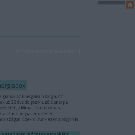
Mit olvassunk a hétvégén?
nergiabox
rgiabox az Energiaklub blogja. Az
aklub 28 éve dolgozik a zöld energia
eréséért, a klíma- és emberbarát,
ratikus energiatermelésért
országon. Ezekről írunk ezen a blogon is.
Ha szerinted is fontos a munkánk,