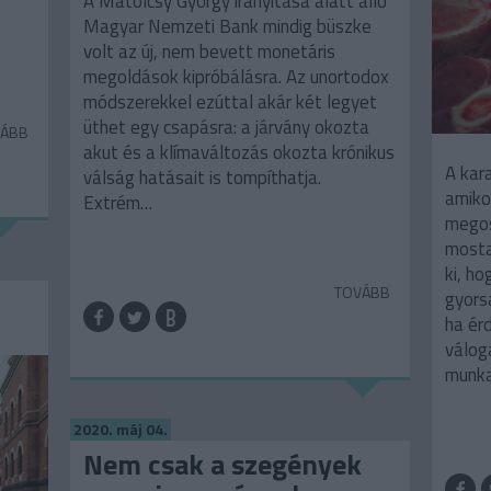
A Matolcsy György irányítása alatt álló
Magyar Nemzeti Bank mindig büszke
volt az új, nem bevett monetáris
megoldások kipróbálásra. Az unortodox
módszerekkel ezúttal akár két legyet
üthet egy csapásra: a járvány okozta
ÁBB
akut és a klímaváltozás okozta krónikus
A kar
válság hatásait is tompíthatja.
amiko
Extrém…
megos
mosta
ki, ho
TOVÁBB
gyors
ha ér
válog
munka
2020. máj 04.
Nem csak a szegények