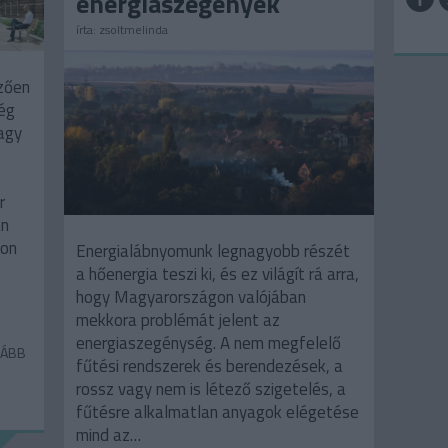
energiaszegények
írta:
zsoltmelinda
zően
lég
vagy
r
an
kon
Energialábnyomunk legnagyobb részét
a hőenergia teszi ki, és ez világít rá arra,
hogy Magyarországon valójában
mekkora problémát jelent az
energiaszegénység. A nem megfelelő
ÁBB
fűtési rendszerek és berendezések, a
rossz vagy nem is létező szigetelés, a
fűtésre alkalmatlan anyagok elégetése
mind az…