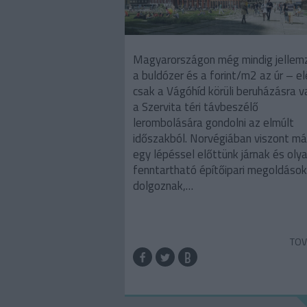
Magyarországon még mindig jellem
a buldózer és a forint/m2 az úr – e
csak a Vágóhíd körüli beruházásra 
a Szervita téri távbeszélő
lerombolására gondolni az elmúlt
időszakból. Norvégiában viszont má
egy lépéssel előttünk járnak és oly
fenntartható építőipari megoldáso
dolgoznak,…
TOV