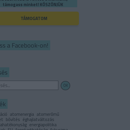
támogass minket! KÖSZÖNJÜK
TÁMOGATOM
ss a Facebook-on!
sés
ék
áció
atomenergia
atomerőmű
et
bővítés
éghajlatváltozás
iahatékonyság
energiapolitika
tek
EU
fenntarthatóság
fukusima