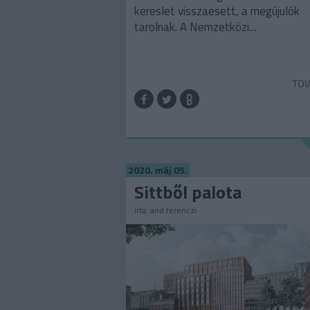
kereslet visszaesett, a megújulók
tarolnak. A Nemzetközi…
TOV
2020. máj 05.
Sittből palota
írta:
and.ferenczi