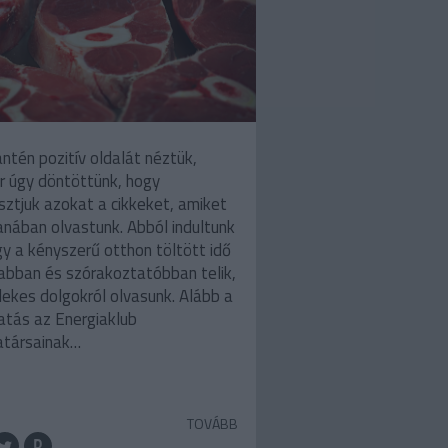
antén pozitív oldalát néztük,
r úgy döntöttünk, hogy
ztjuk azokat a cikkeket, amiket
nában olvastunk. Abból indultunk
gy a kényszerű otthon töltött idő
abban és szórakoztatóbban telik,
dekes dolgokról olvasunk. Alább a
atás az Energiaklub
társainak…
TOVÁBB