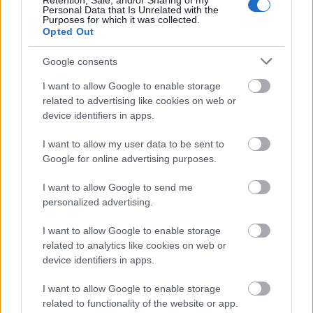
Retention, Sale, and/or Sharing of my
Personal Data that Is Unrelated with the
energiatárolás jövője az EU-ban
Purposes for which it was collected.
Opted Out
Magyar László Energiaklub
•
2020. július 16.
0
Google consents
A megújulós kapacitások gyors ütemű bővítése szűk
I want to allow Google to enable storage
keresztmetszeteket eredményezett az EU számos
related to advertising like cookies on web or
országában a villamosenergia-hálózatban. Mivel a
device identifiers in apps.
megújulók időszakosan termelnek, nélkülözhetetlen
a rendszer rugalmasságának növelése mind
I want to allow my user data to be sent to
termelői, mind fogyasztói oldalon, valamint
Google for online advertising purposes.
elengedhetetlen a…
I want to allow Google to send me
personalized advertising.
I want to allow Google to enable storage
related to analytics like cookies on web or
device identifiers in apps.
I want to allow Google to enable storage
related to functionality of the website or app.