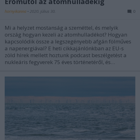
Erőműtől az atomhulladékig
hornyikanna
•
2020. július 30.
0
Mi a helyzet mostanság a szeméttel, és melyik
ország hogyan kezeli az atomhulladékot? Hogyan
kapcsolódik össze a legszegényebb afgán fölműves
a napenergiával? E heti cikkajánlónkban az EU-s
zöld hírek mellett hoztunk podcast beszélgetést a
nukleáris fegyverek 75 éves történetéről, és…