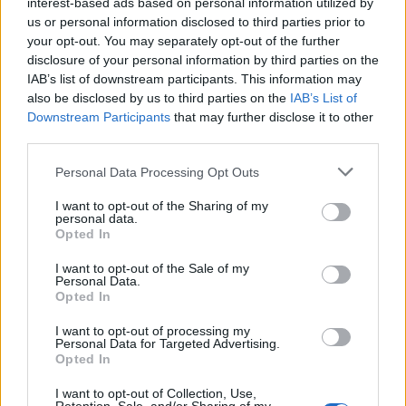
elektromos autók jelenéről és jövőjéről, mi történt 75
interest-based ads based on personal information utilized by
évvel ezelőtt, ami megváltoztatta az egész világot? A
us or personal information disclosed to third parties prior to
fenti kérdésekre megtalálod a választ e heti
your opt-out. You may separately opt-out of the further
cikkajánlónkban. Kép: Pixabay Hírek a jelenből…
disclosure of your personal information by third parties on the
Miért jó…
IAB’s list of downstream participants. This information may
also be disclosed by us to third parties on the
IAB’s List of
Downstream Participants
that may further disclose it to other
third parties.
Please note that this website/app uses one or more Google
Personal Data Processing Opt Outs
services and may gather and store information including but
not limited to your visit or usage behaviour. You may click to
I want to opt-out of the Sharing of my
personal data.
grant or deny consent to Google and its third-party tags to
Opted In
use your data for below specified purposes in below Google
consent section.
I want to opt-out of the Sale of my
Personal Data.
Opted In
I want to opt-out of processing my
Personal Data for Targeted Advertising.
Opted In
I want to opt-out of Collection, Use,
A megújuló energiák és az