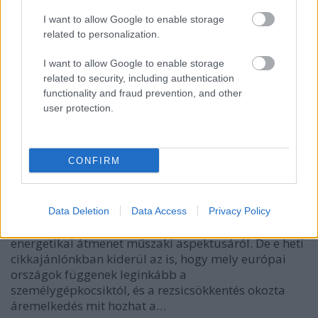
I want to allow Google to enable storage
related to personalization.
I want to allow Google to enable storage
related to security, including authentication
functionality and fraud prevention, and other
Cikkajánló a hétvégére: Dániától
user protection.
Brazíliáig az atomhulladékon át a
zöld közlekedésig
CONFIRM
hornyikanna
•
2020. július 09.
0
Olvashatsz az dél-amerikai atomhulladék
Data Deletion
Data Access
Privacy Policy
kérdéséről, a brazíliai uránlelőhelyekről, és az
energetikai átmenet műszaki aspektusáról. De e heti
cikkajánlónkban kiderül az is, hogy mely európai
országok függenek leginkább a
személygépkocsiktól, és a rezsicsökkentés okozta
áremelkedés mit hozhat a…