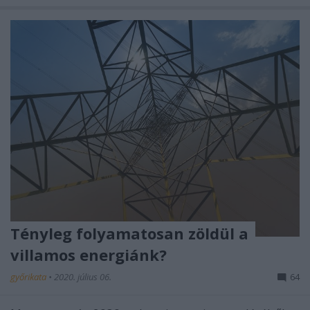
Tényleg folyamatosan zöldül a
villamos energiánk?
győrikata
•
2020. július 06.
64