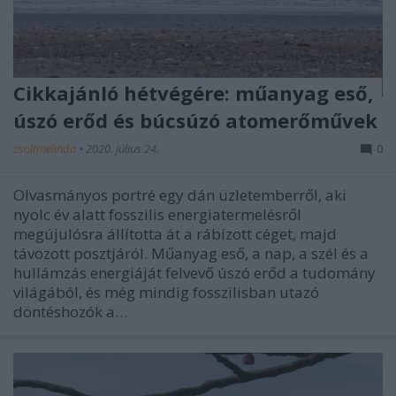
Cikkajánló hétvégére: műanyag eső,
úszó erőd és búcsúzó atomerőművek
zsoltmelinda
•
2020. július 24.
0
Olvasmányos portré egy dán üzletemberről, aki
nyolc év alatt fosszilis energiatermelésről
megújulósra állította át a rábízott céget, majd
távozott posztjáról. Műanyag eső, a nap, a szél és a
hullámzás energiáját felvevő úszó erőd a tudomány
világából, és még mindig fosszilisban utazó
döntéshozók a…