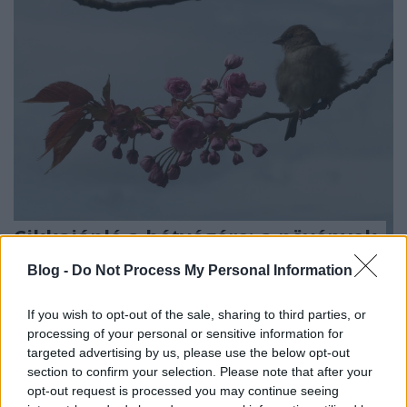
Cikkajánló a hétvégére: a növények
biológiai óráján át az atombombát
Blog -
Do Not Process My Personal Information
megalkotó elméig
If you wish to opt-out of the sale, sharing to third parties, or
hornyikanna
•
2020. július 17.
0
processing of your personal or sensitive information for
targeted advertising by us, please use the below opt-out
Melyek az Egyesült Arab Emírségek
section to confirm your selection. Please note that after your
atomerőművének kockázatai, mit kell tudni az
opt-out request is processed you may continue seeing