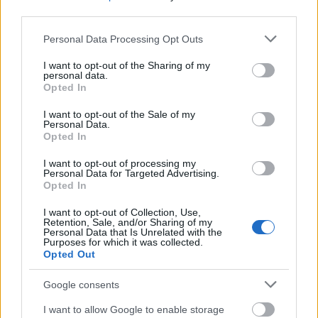
third parties.
Please note that this website/app uses one or more Google
Personal Data Processing Opt Outs
services and may gather and store information including but
not limited to your visit or usage behaviour. You may click to
I want to opt-out of the Sharing of my
personal data.
grant or deny consent to Google and its third-party tags to
Opted In
use your data for below specified purposes in below Google
consent section.
I want to opt-out of the Sale of my
Personal Data.
Opted In
Cikkajánló a hétvégére:
I want to opt-out of processing my
élelmiszerpazarlás és a pingvinek
Personal Data for Targeted Advertising.
Opted In
hízása, szennyvízelvezetés és
I want to opt-out of Collection, Use,
energiatakarékos autógumik
Retention, Sale, and/or Sharing of my
Personal Data that Is Unrelated with the
Purposes for which it was collected.
hornyikanna
•
2020. június 26.
0
Opted Out
Hogyan lehetséges, hogy 30-40 százalékos
Google consents
élelmiszerpazarlás mellett 820 millió ember
táplálkozási szokása mégis elégtelen? Milyen ára
I want to allow Google to enable storage