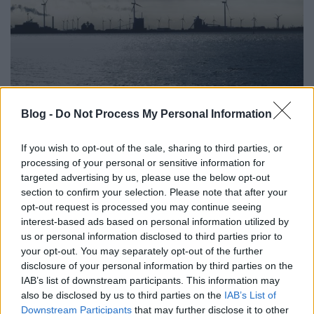
Cikkajánló a hétvégére: Paks és
Blog -
Do Not Process My Personal Information
atomhulladék, kikötők és szél
If you wish to opt-out of the sale, sharing to third parties, or
hornyikanna
•
2020. július 03.
0
processing of your personal or sensitive information for
targeted advertising by us, please use the below opt-out
Az egész világon összesen csak négy olyan ország
section to confirm your selection. Please note that after your
van, amelynek nincs önálló környezetvédelmi
opt-out request is processed you may continue seeing
minisztériuma: Szaúd-Arábia, Szomália, Tanzánia, ...
interest-based ads based on personal information utilized by
us or personal information disclosed to third parties prior to
your opt-out. You may separately opt-out of the further
disclosure of your personal information by third parties on the
IAB’s list of downstream participants. This information may
also be disclosed by us to third parties on the
IAB’s List of
Downstream Participants
that may further disclose it to other