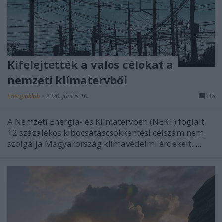
Kifelejtették a valós célokat a
nemzeti klímatervből
Energiaklub
•
2020. június 10.
36
A Nemzeti Energia- és Klímatervben (NEKT) foglalt
12 százalékos kibocsátáscsökkentési célszám nem
szolgálja Magyarország klímavédelmi érdekeit, ...