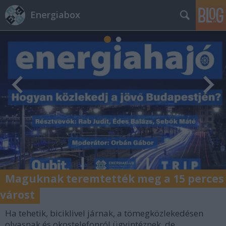
Energiabox
Maguknak teremtették meg a 15 perces
várost
Ha tehetik, biciklivel járnak, a tömegközlekedésen
olvasnak és okostelefonról ügyintéznek, de...