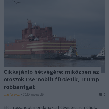
Cikkajánló hétvégére: miközben az
oroszok Csernobilt fürdetik, Trump
robbantgat
and.ferenczi
•
2020. május 29.
0
Elég rossz időt mondanak a hétvégére, reméljük,