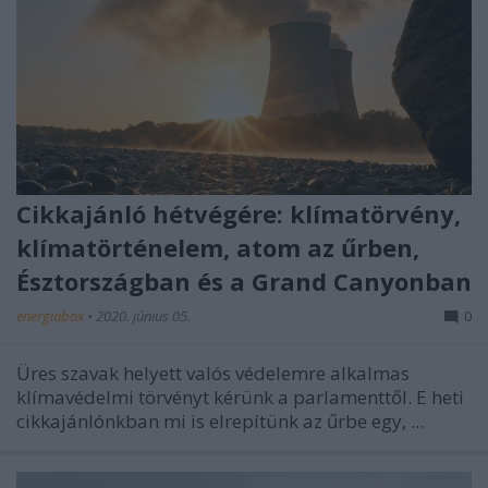
Cikkajánló hétvégére: klímatörvény,
klímatörténelem, atom az űrben,
Észtországban és a Grand Canyonban
energiabox
•
2020. június 05.
0
Üres szavak helyett valós védelemre alkalmas
klímavédelmi törvényt kérünk a parlamenttől. E heti
cikkajánlónkban mi is elrepítünk az űrbe egy, ...