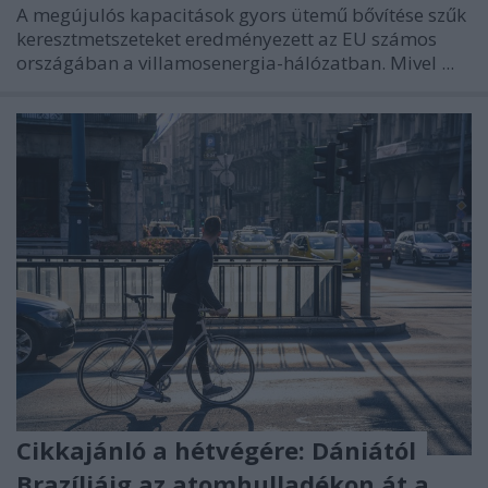
A megújulós kapacitások gyors ütemű bővítése szűk
keresztmetszeteket eredményezett az EU számos
országában a villamosenergia-hálózatban. Mivel ...
Cikkajánló a hétvégére: Dániától
Brazíliáig az atomhulladékon át a