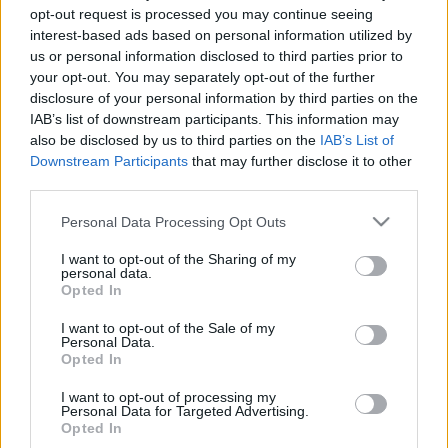
opt-out request is processed you may continue seeing
energiabox
•
2013. december 05.
0
interest-based ads based on personal information utilized by
us or personal information disclosed to third parties prior to
your opt-out. You may separately opt-out of the further
Szerző: Perger AndrásHárom mai hír:- Az E.On
disclosure of your personal information by third parties on the
valószínűleg hamarosan leállítja a gönyüi
IAB’s list of downstream participants. This information may
erőművet.- A temelíni atomerőműbe (Csehország)
also be disclosed by us to third parties on the
IAB’s List of
tervezett új blokkok állami támogatás nélkül nem
Downstream Participants
that may further disclose it to other
épülhetnek meg.- Brüsszel szerint a Déli Áramlat
third parties.
szerződéseit újra kell tárgyalni, mivel azok nincsenek
összhangban…
Please note that this website/app uses one or more Google
Personal Data Processing Opt Outs
services and may gather and store information including but
not limited to your visit or usage behaviour. You may click to
I want to opt-out of the Sharing of my
Nincs támogatás az atomenergiának
personal data.
grant or deny consent to Google and its third-party tags to
Opted In
energiabox
•
2013. október 09.
0
use your data for below specified purposes in below Google
consent section.
I want to opt-out of the Sale of my
Personal Data.
Szerző: Perger AndrásAhogy az még áprilisban
Opted In
megírtuk, az Európai Unió állami támogatásra
vonatkozó szabályainak újraírása során felmerült,
I want to opt-out of processing my
Personal Data for Targeted Advertising.
hogy az újonnan építendő atomerőművek is a
Opted In
megújulókhoz hasonló támogatásban