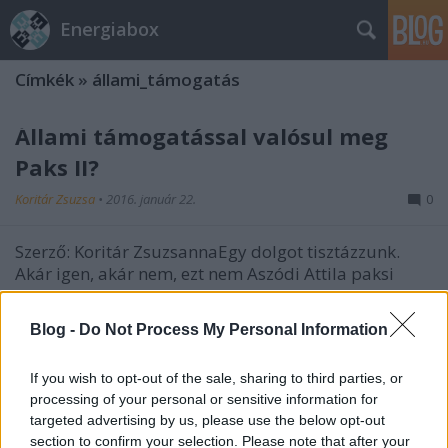
Energiabox
Címkék
»
állami_támogatás
Állami támogatással valósul meg
Paks II?
Koritár Zsuzsa
•
2016. január 22.
0
Szerző: Koritár ZsuzsannaEgy dolgot tisztázzunk.
Akár igen, akár nem, ezt nem Aszódi Attila paksi
kormánybiztos fogja megmondani, de még csak
nem is teljes magyar államapparátus. Nekik
Blog -
Do Not Process My Personal Information
álláspontjuk lehet, de a végső határozatot ebben a
kérdésben az Európai Bizottság fogja kimondani.
If you wish to opt-out of the sale, sharing to third parties, or
processing of your personal or sensitive information for
Állami-nem állami - támogatott-nem
targeted advertising by us, please use the below opt-out
támogatott
section to confirm your selection. Please note that after your