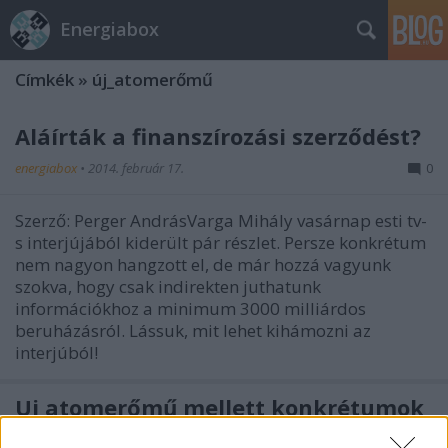
Energiabox
Címkék
»
új_atomerőmű
Aláírták a finanszírozási szerződést?
energiabox
•
2014. február 17.
0
Szerző: Perger AndrásVarga Mihály vasárnap esti tv-
s interjújából kiderült pár részlet. Persze konkrétum
nem nagyon hangzott el, de már hozzá vagyunk
szokva, hogy csak indirekten juthatunk
információkhoz a minimum 3000 milliárdos
beruházásról. Lássuk, mit lehet kihámozni az
interjúból!
Új atomerőmű mellett konkrétumok
nélkül