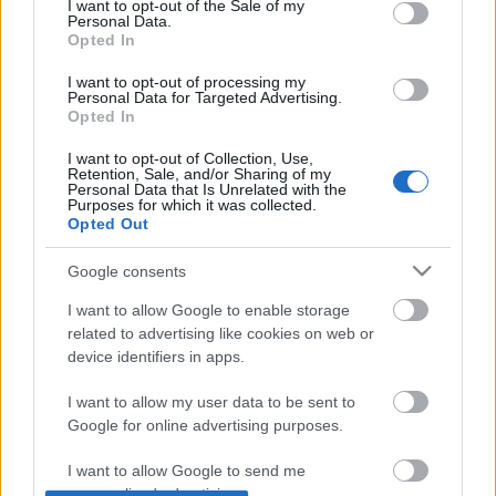
országokkal szemben is csak komparatív
I want to opt-out of the Sale of my
Personal Data.
hátrányunk van: idehaza évente…
Opted In
I want to opt-out of processing my
Nincs támogatás az atomenergiának
Personal Data for Targeted Advertising.
Opted In
energiabox
•
2013. október 09.
0
I want to opt-out of Collection, Use,
Retention, Sale, and/or Sharing of my
Szerző: Perger AndrásAhogy az még áprilisban
Personal Data that Is Unrelated with the
Purposes for which it was collected.
megírtuk, az Európai Unió állami támogatásra
Opted Out
vonatkozó szabályainak újraírása során felmerült,
hogy az újonnan építendő atomerőművek is a
Google consents
megújulókhoz hasonló támogatásban
részesülhessenek (ennek körülményei, érvek,
I want to allow Google to enable storage
egyebek a múltkori bejegyzésben). A…
related to advertising like cookies on web or
device identifiers in apps.
"A felelősség késztet a
I want to allow my user data to be sent to
megszólalásra"
Google for online advertising purposes.
energiabox
•
2011. szeptember 30.
0
I want to allow Google to send me
personalized advertising.