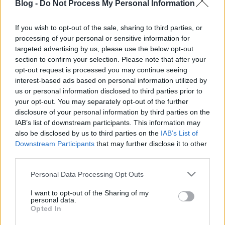
Blog -
Do Not Process My Personal Information
energiabox
•
2013. december 19.
0
If you wish to opt-out of the sale, sharing to third parties, or
Szerző: Perger AndrásA BME NTI igazgatója, Aszódi
processing of your personal or sensitive information for
Attila nem volt könnyű helyzetben, amikor az új
targeted advertising by us, please use the below opt-out
atomerőmű kérdésében nyilatkozott. A mostanra
section to confirm your selection. Please note that after your
már megszokott módon, különösebb érvek, és ami a
opt-out request is processed you may continue seeing
legfőbb, konkrétumok nélkül volt kénytelen
interest-based ads based on personal information utilized by
támogató pozíciót elfoglalni. OK, nyilván őt is
us or personal information disclosed to third parties prior to
your opt-out. You may separately opt-out of the further
hátráltatja,…
disclosure of your personal information by third parties on the
IAB’s list of downstream participants. This information may
Új atomerőmű: a csodagyógyszer?
also be disclosed by us to third parties on the
IAB’s List of
Downstream Participants
that may further disclose it to other
energiabox
•
2013. december 17.
0
third parties.
Szerző: Perger AndrásA múlt pénteki, a mi
Please note that this website/app uses one or more Google
Personal Data Processing Opt Outs
services and may gather and store information including but
részvételünkkel megtartott konferencián a
not limited to your visit or usage behaviour. You may click to
I want to opt-out of the Sharing of my
várakozásoknak megfelelően érdekes dolgok
personal data.
grant or deny consent to Google and its third-party tags to
hangoztak el. Pl., hogy lehet atomerőmű mellett
Opted In
use your data for below specified purposes in below Google
érvelni, csak olcsósággal nem. Vagy, hogy a környező
consent section.