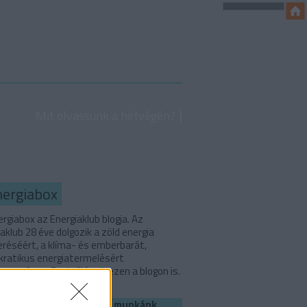
Mit olvassunk a hétvégén?
nergiabox
rgiabox az Energiaklub blogja. Az
aklub 28 éve dolgozik a zöld energia
eréséért, a klíma- és emberbarát,
ratikus energiatermelésért
országon. Ezekről írunk ezen a blogon is.
Ha szerinted is fontos a munkánk,