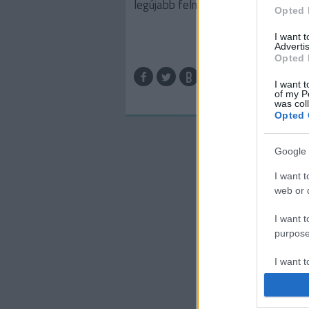
legújabb felmérésből. A 2011…
Opted 
I want 
Advertis
Opted 
TOV
I want t
of my P
was col
Opted 
Google 
I want t
web or d
I want t
purpose
I want 
I want t
web or d