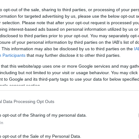
to opt-out of the sale, sharing to third parties, or processing of your per
formation for targeted advertising by us, please use the below opt-out s
r selection. Please note that after your opt-out request is processed y
eing interest-based ads based on personal information utilized by us or
disclosed to third parties prior to your opt-out. You may separately opt-
losure of your personal information by third parties on the IAB’s list of
Köve
. This information may also be disclosed by us to third parties on the
IA
Participants
that may further disclose it to other third parties.
 that this website/app uses one or more Google services and may gath
including but not limited to your visit or usage behaviour. You may click 
Kere
 to Google and its third-party tags to use your data for below specifi
bb
ogle consent section.
l Data Processing Opt Outs
-uk
Címk
o opt-out of the Sharing of my personal data.
adapt
In
tést
bales
energ
o opt-out of the Sale of my Personal Data.
Épüle