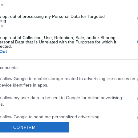
hírek
In
energi
Korru
to opt-out of processing my Personal Data for Targeted
ing.
Megúj
In
Paks I
ÁBB
o opt-out of Collection, Use, Retention, Sale, and/or Sharing
ersonal Data that Is Unrelated with the Purposes for which it
Arch
lected.
Out
2020
202
2020
consents
2020
o allow Google to enable storage related to advertising like cookies on
2020
2020
evice identifiers in apps.
2020
2020
o allow my user data to be sent to Google for online advertising
201
s.
201
2019
to allow Google to send me personalized advertising.
2018
Tov
CONFIRM
o allow Google to enable storage related to analytics like cookies on
evice identifiers in apps.