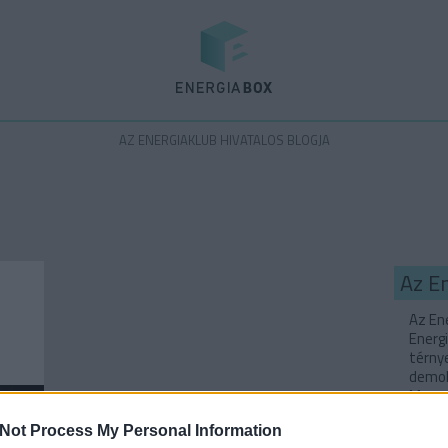
Energiabox
AZ ENERGIAKLUB HIVATALOS BLOGJA
Az E
Az Ene
Energi
térny
demok
Magyar
Not Process My Personal Information