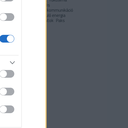
 hétvégére
japán
Klíma- és
apolitika
klímaváltozás
kommunikáció
pció
lakóépületek
megújuló energia
uló energia
önkormányzatok
Paks
I
Települések
ívum
 október
(
6
)
0 szeptember
(
5
)
 augusztus
(
8
)
 július
(
7
)
 június
(
5
)
 május
(
10
)
 április
(
6
)
 március
(
1
)
9 december
(
3
)
9 november
(
2
)
 május
(
1
)
 március
(
1
)
ább
...