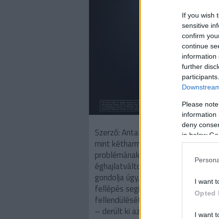
If you wish 
sensitive in
confirm you
continue se
information 
further disc
participants
Downstream 
Please note
information 
deny consent
Szerző: Antal AttilaAz európaiak tö
in below Go
mint kétharmada rendkívül súlyos
problémának tartja az
Persona
éghajlatváltozást, és csaknem 80%
gondolja úgy, hogy az ellene való
I want t
fellépés segítheti a gazdaság
Opted 
fellendülését és a munkahelyterem
– derült ki az Eurobarometer egyik
I want t