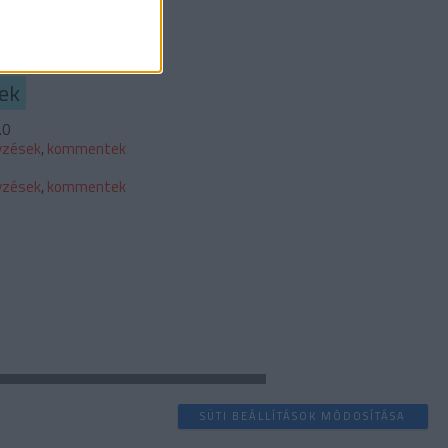
b
ek
.0
yzések
,
kommentek
yzések
,
kommentek
SÜTI BEÁLLÍTÁSOK MÓDOSÍTÁSA