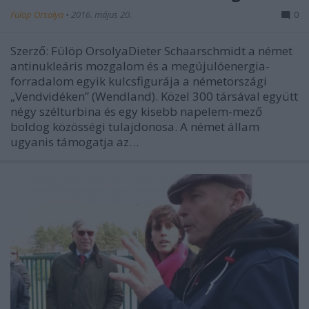
Fülöp Orsolya
•
2016. május 20.
0
Szerző: Fülöp OrsolyaDieter Schaarschmidt a német
antinukleáris mozgalom és a megújulóenergia-
forradalom egyik kulcsfigurája a németországi
„Vendvidéken” (Wendland). Közel 300 társával együtt
négy szélturbina és egy kisebb napelem-mező
boldog közösségi tulajdonosa. A német állam
ugyanis támogatja az…