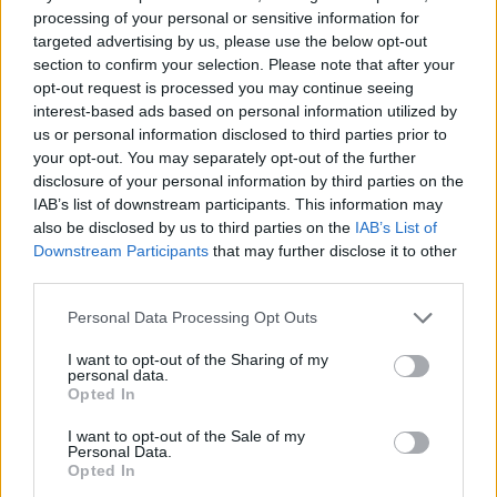
finanszírozási problémák
processing of your personal or sensitive information for
atomerőművek leszerelésénél
targeted advertising by us, please use the below opt-out
section to confirm your selection. Please note that after your
Magyar László Energiaklub
•
2016. március 21.
0
opt-out request is processed you may continue seeing
interest-based ads based on personal information utilized by
A nukleáris energiatermelés végköltségeit illetően
us or personal information disclosed to third parties prior to
két alapvető törvényszerűséget figyelhetünk meg: az
your opt-out. You may separately opt-out of the further
atomerőművek leszerelése sokkal többe kerül , mint
disclosure of your personal information by third parties on the
amire valaha is számítanánk, bármennyi pénzt
IAB’s list of downstream participants. This information may
teszünk is félre, az végül nem lesz elég.
also be disclosed by us to third parties on the
IAB’s List of
Downstream Participants
that may further disclose it to other
third parties.
Please note that this website/app uses one or more Google
Personal Data Processing Opt Outs
services and may gather and store information including but
not limited to your visit or usage behaviour. You may click to
I want to opt-out of the Sharing of my
personal data.
grant or deny consent to Google and its third-party tags to
Opted In
use your data for below specified purposes in below Google
consent section.
I want to opt-out of the Sale of my
Personal Data.
Opted In