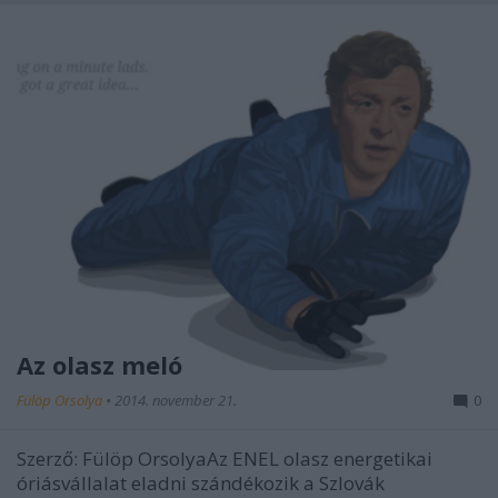
Az olasz meló
Fülöp Orsolya
•
2014. november 21.
0
Szerző: Fülöp OrsolyaAz ENEL olasz energetikai
óriásvállalat eladni szándékozik a Szlovák