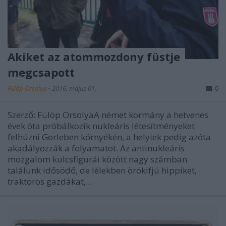
Akiket az atommozdony füstje
megcsapott
Fülöp Orsolya
•
2016. május 01.
0
Szerző: Fülöp OrsolyaA német kormány a hetvenes
évek óta próbálkozik nukleáris létesítményeket
felhúzni Gorleben környékén, a helyiek pedig azóta
akadályozzák a folyamatot. Az antinukleáris
mozgalom kulcsfigurái között nagy számban
találunk idősödő, de lélekben örökifjú hippiket,
traktoros gazdákat,…