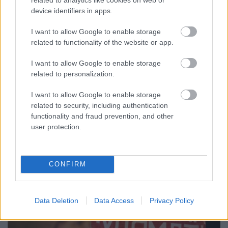
hatásait vizsgáló eljárásból.
device identifiers in apps.
Fülöp Orsolya
•
2015. február 22.
0
I want to allow Google to enable storage
related to functionality of the website or app.
Szerző: Fülöp OrsolyaAz MVM Paks II. Zrt. és az
illetékes hatóság szerint csak Paks és négy
I want to allow Google to enable storage
szomszédos kistelepülés lakosait érinthetik az új
related to personalization.
atomerőművi blokkok felépítésének és
üzemeltetésének környezeti hatásai. Így
I want to allow Google to enable storage
Magyarország közel 10 millió lakosából mindössze
related to security, including authentication
24 ezren tehetnek észrevételeket…
functionality and fraud prevention, and other
user protection.
CONFIRM
Data Deletion
Data Access
Privacy Policy