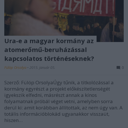
Ura-e a magyar kormány az
atomerőmű-beruházással
kapcsolatos történéseknek?
Fülöp Orsolya
•
2015. január 05.
0
Szerző: Fülöp OrsolyaÚgy tűnik, a titkolózással a
kormány egyrészt a projekt előkészítetlenségét
igyekszik elfedni, másrészt annak a kínos
folyamatnak próbál véget vetni, amelyben sorra
derül ki: amit korábban állítottak, az nem úgy van. A
totális információblokád ugyanakkor visszaüt,
hiszen…