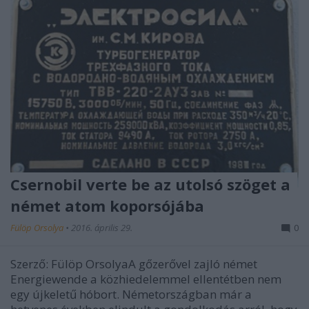
Csernobil verte be az utolsó szöget a
német atom koporsójába
Fülöp Orsolya
•
2016. április 29.
0
Szerző: Fülöp OrsolyaA gőzerővel zajló német
Energiewende a közhiedelemmel ellentétben nem
egy újkeletű hóbort. Németországban már a