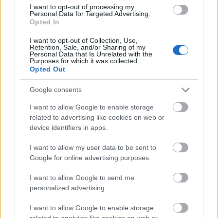
I want to opt-out of processing my
Personal Data for Targeted Advertising.
Opted In
I want to opt-out of Collection, Use,
Retention, Sale, and/or Sharing of my
Hanyatlóban a nukleáris ipar
Personal Data that Is Unrelated with the
Purposes for which it was collected.
Opted Out
Magyar László Energiaklub
•
2015. október 29.
0
Google consents
Egyre kevesebb a nukleáris befektetés az
energiapiacon, egyre kevésbé trendi az atomerőmű-
I want to allow Google to enable storage
építés. Ez derült ki a legújabb, 2015-ös nukleáris
related to advertising like cookies on web or
energiaipari jelentésből, melyben világhírű
device identifiers in apps.
szakemberek adatsorokkal alátámasztva részletezik
I want to allow my user data to be sent to
a hanyatlás okait.
Google for online advertising purposes.
I want to allow Google to send me
Magyarországon él? Akkor Önt
personalized advertising.
kizárták a Paks II környezeti
I want to allow Google to enable storage
related to analytics like cookies on web or