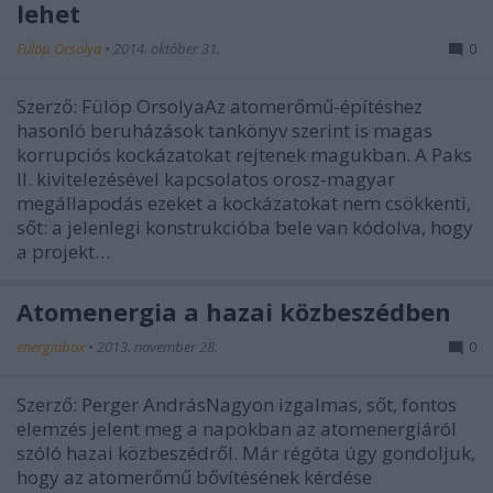
lehet
Fülöp Orsolya
•
2014. október 31.
0
Szerző: Fülöp OrsolyaAz atomerőmű-építéshez
hasonló beruházások tankönyv szerint is magas
korrupciós kockázatokat rejtenek magukban. A Paks
II. kivitelezésével kapcsolatos orosz-magyar
megállapodás ezeket a kockázatokat nem csökkenti,
sőt: a jelenlegi konstrukcióba bele van kódolva, hogy
a projekt…
Atomenergia a hazai közbeszédben
energiabox
•
2013. november 28.
0
Szerző: Perger AndrásNagyon izgalmas, sőt, fontos
elemzés jelent meg a napokban az atomenergiáról
szóló hazai közbeszédről. Már régóta úgy gondoljuk,
hogy az atomerőmű bővítésének kérdése