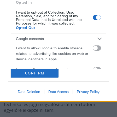
Opted In
I want to opt-out of Collection, Use,
Retention, Sale, and/or Sharing of my
Personal Data that Is Unrelated with the
Purposes for which it was collected.
Opted Out
Google consents
Magyarország energiaszolgáltatói,
I want to allow Google to enable storage
egyesüljetek!
related to advertising like cookies on web or
device identifiers in apps.
Fülöp Orsolya
•
2014. augusztus 28.
0
I want to allow my user data to be sent to
CONFIRM
Szerző: Fülöp OrsolyaMegpróbáltam megérteni,
Google for online advertising purposes.
miről is határozott a kormány a holding alapú
I want to allow Google to send me
közszolgáltatási rendszerrel kapcsolatos tegnapi
personalized advertising.
Data Deletion
Data Access
Privacy Policy
kormányhatározatban. Nem sikerült teljes
mértékben, amit viszont megértettem belőle, annak
I want to allow Google to enable storage
technikai és jogi megvalósítását nem tudom
related to analytics like cookies on web or
egyelőre elképzelni sem.
device identifiers in apps.