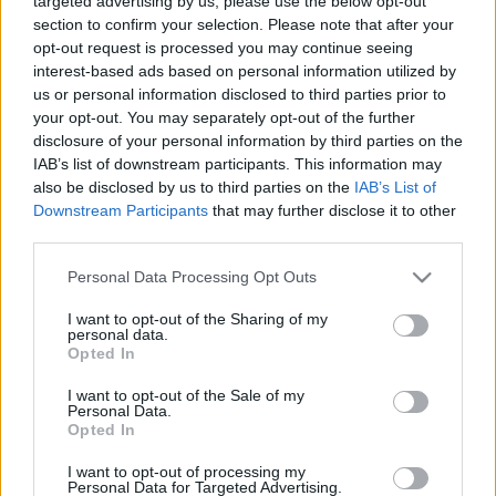
targeted advertising by us, please use the below opt-out
továbbiakban: NemRezsi), mint a
section to confirm your selection. Please note that after your
opt-out request is processed you may continue seeing
piaci verseny élharcosa
interest-based ads based on personal information utilized by
Fülöp Orsolya
•
2014. október 01.
0
us or personal information disclosed to third parties prior to
your opt-out. You may separately opt-out of the further
disclosure of your personal information by third parties on the
Szerző: Fülöp OrsolyaNéhány hetente
IAB’s list of downstream participants. This information may
menetrendszerűen bemondja a kormányzat egyik-
also be disclosed by us to third parties on the
IAB’s List of
másik képviselője, hogy döntöttek a nemzeti
Downstream Participants
that may further disclose it to other
közműszolgáltató létrehozásáról. Most megint egy
third parties.
ilyen hullám ért el bennünket, ezt harsogja a rádió
két napja.Ily módon valóban úgy tűnhet, hogy a
Please note that this website/app uses one or more Google
Personal Data Processing Opt Outs
megbízott munkacsoport…
services and may gather and store information including but
not limited to your visit or usage behaviour. You may click to
I want to opt-out of the Sharing of my
personal data.
grant or deny consent to Google and its third-party tags to
Opted In
use your data for below specified purposes in below Google
consent section.
I want to opt-out of the Sale of my
Personal Data.
Opted In
I want to opt-out of processing my
Personal Data for Targeted Advertising.