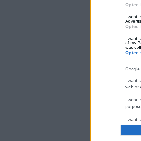
Opted 
I want 
Advertis
Opted 
I want t
of my P
was col
Opted 
Google 
I want t
web or d
I want t
purpose
I want 
I want t
web or d