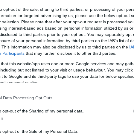
to opt-out of the sale, sharing to third parties, or processing of your per
formation for targeted advertising by us, please use the below opt-out s
r selection. Please note that after your opt-out request is processed y
eing interest-based ads based on personal information utilized by us or
disclosed to third parties prior to your opt-out. You may separately opt-
Szerző: Perger AndrásAz energiaárak
losure of your personal information by third parties on the IAB’s list of
10%-os csökkentése alaposan
Köve
. This information may also be disclosed by us to third parties on the
IA
felborzolta a kedélyeket. Immár nem a
s
Participants
that may further disclose it to other third parties.
korábban boncolgatott elvi aggályok
okán, hanem amiatt, hogy a mérséklés
, ha
 that this website/app uses one or more Google services and may gath
eléri-e az ígért 10%-ot, vagy sem. Nos,
.
including but not limited to your visit or usage behaviour. You may click 
Kere
eléri. Az alábbiakban árszerkezeti
 to Google and its third-party tags to use your data for below specifi
ogle consent section.
gyorstalpaló következik.
ÁBB
l Data Processing Opt Outs
Címk
TOVÁBB
o opt-out of the Sharing of my personal data.
adapt
In
bales
energ
o opt-out of the Sale of my Personal Data.
Épüle