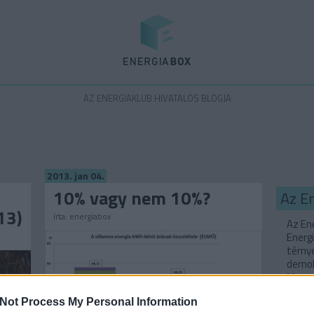
Energiabox
AZ ENERGIAKLUB HIVATALOS BLOGJA
2013. jan 04.
10% vagy nem 10%?
Az E
13)
írta:
energiabox
Az Ene
Energi
térny
demok
Magyar
Not Process My Personal Information