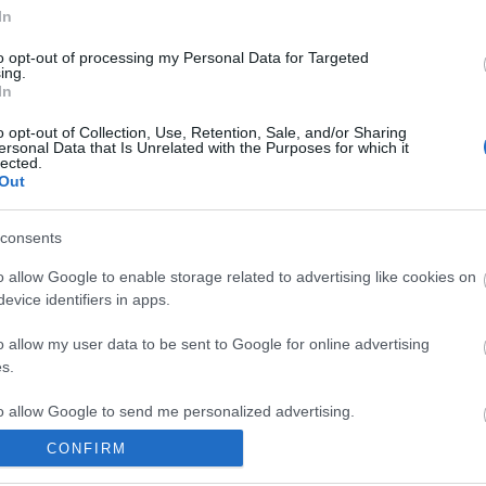
hírek
In
energi
Korru
to opt-out of processing my Personal Data for Targeted
ing.
megúj
In
Paks I
o opt-out of Collection, Use, Retention, Sale, and/or Sharing
ersonal Data that Is Unrelated with the Purposes for which it
Arch
lected.
Out
2020
202
2020
consents
2020
o allow Google to enable storage related to advertising like cookies on
2020
2020
evice identifiers in apps.
2020
2020
o allow my user data to be sent to Google for online advertising
201
s.
201
2019
to allow Google to send me personalized advertising.
2018
Tov
CONFIRM
o allow Google to enable storage related to analytics like cookies on
evice identifiers in apps.