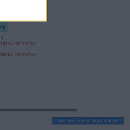
b
ek
.0
yzések
,
kommentek
yzések
,
kommentek
SÜTI BEÁLLÍTÁSOK MÓDOSÍTÁSA