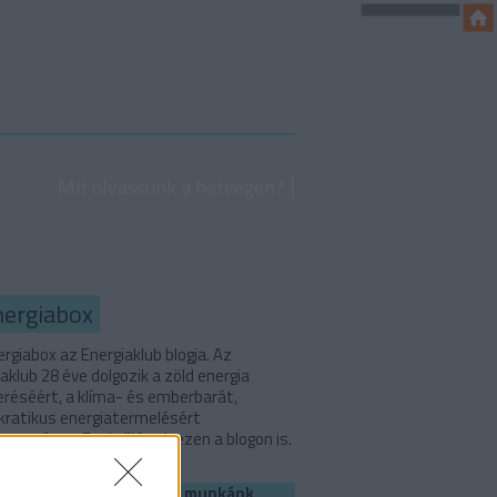
Mit olvassunk a hétvégén?
nergiabox
rgiabox az Energiaklub blogja. Az
aklub 28 éve dolgozik a zöld energia
eréséért, a klíma- és emberbarát,
ratikus energiatermelésért
országon. Ezekről írunk ezen a blogon is.
Ha szerinted is fontos a munkánk,