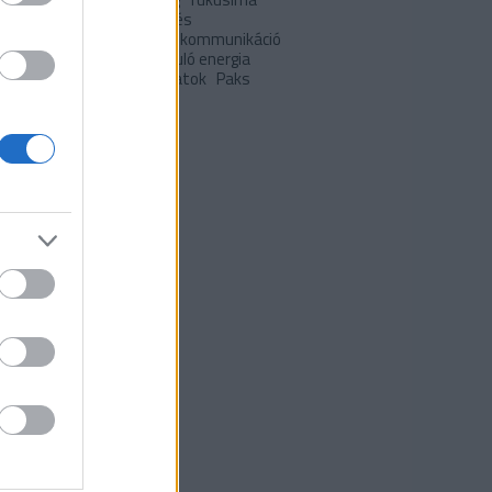
 hétvégére
japán
Klíma- és
apolitika
klímaváltozás
kommunikáció
pció
lakóépületek
Megújuló energia
uló energia
önkormányzatok
Paks
I
Települések
ívum
 október
(
6
)
0 szeptember
(
5
)
 augusztus
(
8
)
 július
(
7
)
 június
(
5
)
 május
(
10
)
 április
(
6
)
 március
(
1
)
9 december
(
3
)
9 november
(
2
)
 május
(
1
)
 március
(
1
)
ább
...