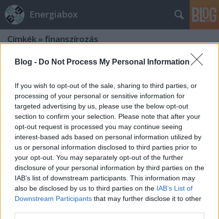
Energiabox
Címkék
»
finanszírozás
Blog -
Do Not Process My Personal Information
Miért érdekes a finanszírozási
szerződés?
If you wish to opt-out of the sale, sharing to third parties, or
processing of your personal or sensitive information for
energiabox
•
2014. február 19.
0
targeted advertising by us, please use the below opt-out
section to confirm your selection. Please note that after your
Szerző: Perger AndrásKét hete a parlament elfogadta
opt-out request is processed you may continue seeing
az új paksi blokkokról szóló orosz-magyar
interest-based ads based on personal information utilized by
nemzetközi megállapodást, mitől lesz akkor különös
us or personal information disclosed to third parties prior to
a kormány által valószínűleg ma tárgyalni tervezett,
your opt-out. You may separately opt-out of the further
a blokkok finanszírozásáról szóló szerződés? Hát
disclosure of your personal information by third parties on the
attól, hogy abban van a lényeg: a
IAB’s list of downstream participants. This information may
keretmegállapodás a…
also be disclosed by us to third parties on the
IAB’s List of
Downstream Participants
that may further disclose it to other
third parties.
Aláírták a finanszírozási szerződést?