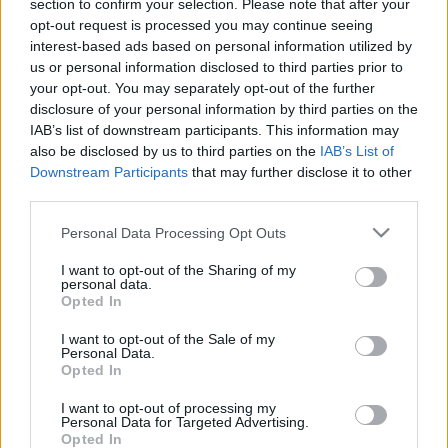
section to confirm your selection. Please note that after your
Fülöp Orsolya
•
2013. március 28.
0
opt-out request is processed you may continue seeing
interest-based ads based on personal information utilized by
us or personal information disclosed to third parties prior to
Szerző: Fülöp OrsolyaA népszámlálás friss adatai
your opt-out. You may separately opt-out of the further
szerint a 3,9 millió magyarországi lakott lakás 18%-
disclosure of your personal information by third parties on the
ában csak tűzifával, 15%-ában gázzal és fával,
IAB’s list of downstream participants. This information may
további 3%-ában pedig szénnel és fával fűtenek.
also be disclosed by us to third parties on the
IAB’s List of
Vagyis a lakások több mint egyharmadában
Downstream Participants
that may further disclose it to other
használnak tűzifát fűtési célból, ami több mint 1,4
third parties.
millió…
Please note that this website/app uses one or more Google
Personal Data Processing Opt Outs
services and may gather and store information including but
A gázárkérdés a médiában
not limited to your visit or usage behaviour. You may click to
I want to opt-out of the Sharing of my
personal data.
energiabox
•
2011. január 11.
0
grant or deny consent to Google and its third-party tags to
Opted In
use your data for below specified purposes in below Google
consent section.
I want to opt-out of the Sale of my
Szerző: Perger AndrásÉrdekes hullámokat keltett a
Personal Data.
csütörtökön megjelent, az új, a január 1-jétől
Opted In
érvényes gázárrendszerről szóló
gyorselemzésünk.Az elemzés lényegesnek szánt
I want to opt-out of processing my
Personal Data for Targeted Advertising.
részei a következők voltak:1.) A gázárrendelet által
Opted In