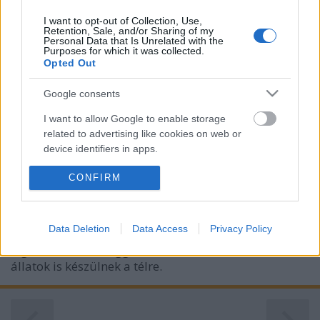
meghatározott két (az 1200 m3-ig és az a felett
fogyasztó) fogyasztói…
I want to opt-out of Collection, Use,
Retention, Sale, and/or Sharing of my
Personal Data that Is Unrelated with the
Purposes for which it was collected.
1200
Opted Out
energiabox
•
2010. november 18.
0
Google consents
Szerző: Perger AndrásA kormány döntésével kiderült,
I want to allow Google to enable storage
mi lesz a jövő évi gázárakkal.
related to advertising like cookies on web or
device identifiers in apps.
Milyen télre számítsunk?
CONFIRM
I want to allow my user data to be sent to
Google for online advertising purposes.
energiabox
•
2010. november 17.
0
I want to allow Google to send me
Data Deletion
Data Access
Privacy Policy
Szerző: Perger AndrásHideg és drága? Miközben mi
personalized advertising.
a gázárak miatt "aggódhatunk", az erdőben élő
állatok is készülnek a télre.
I want to allow Google to enable storage
related to analytics like cookies on web or
device identifiers in apps.