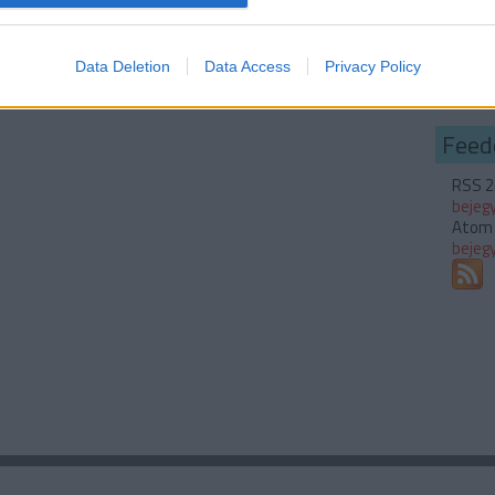
Egyé
evice identifiers in apps.
Belép
o allow Google to enable storage related to functionality of the website
Data Deletion
Data Access
Privacy Policy
Regis
o allow Google to enable storage related to personalization.
Feed
o allow Google to enable storage related to security, including
RSS 2
bejeg
cation functionality and fraud prevention, and other user protection.
Atom
bejeg