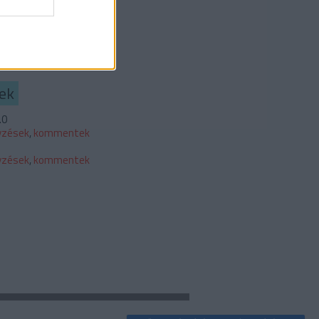
b
és
ztráció
ek
.0
yzések
,
kommentek
yzések
,
kommentek