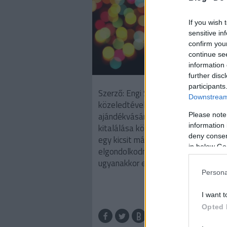
If you wish 
sensitive in
confirm you
continue se
information 
further disc
participants
Szerző: Engi Szilvia Karácsony
Downstream 
közeledtével leginkább az
ajándékvásárlás, és a karácsonyi m
Please note
information 
kitalálása köti le figyelmünket. Ér
deny consent
egy kicsit más szempontok alapján 
in below Go
elgondolkodni, hogyan lehet szép,
ugyanakkor energiahatékony az ünn
Persona
I want t
TOV
Opted 