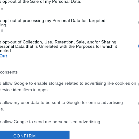
o opt-out of the Sale of my Personal Data.
hírek
In
energi
Korru
to opt-out of processing my Personal Data for Targeted
Megúj
ing.
Paks I
In
o opt-out of Collection, Use, Retention, Sale, and/or Sharing
Arch
ersonal Data that Is Unrelated with the Purposes for which it
lected.
2020
Out
202
2020
consents
2020
2020
o allow Google to enable storage related to advertising like cookies on
2020
evice identifiers in apps.
2020
2020
o allow my user data to be sent to Google for online advertising
201
201
s.
2019
2018
to allow Google to send me personalized advertising.
Tov
CONFIRM
o allow Google to enable storage related to analytics like cookies on