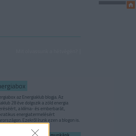
Mit olvassunk a hétvégén?
nergiabox
rgiabox az Energiaklub blogja. Az
aklub 28 éve dolgozik a zöld energia
eréséért, a klíma- és emberbarát,
ratikus energiatermelésért
országon. Ezekről írunk ezen a blogon is.
Ha szerinted is fontos a munkánk,