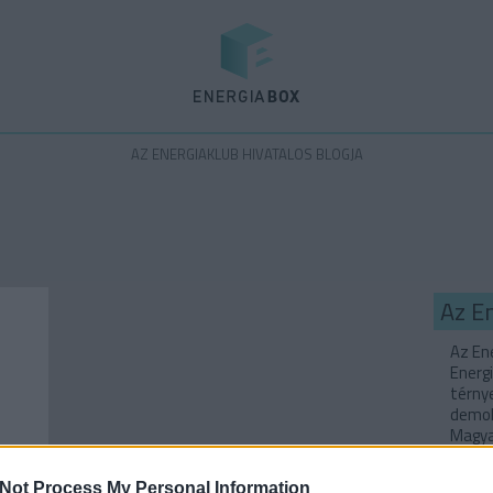
Energiabox
AZ ENERGIAKLUB HIVATALOS BLOGJA
Az E
Az Ene
Energi
térny
demok
Magyar
Not Process My Personal Information