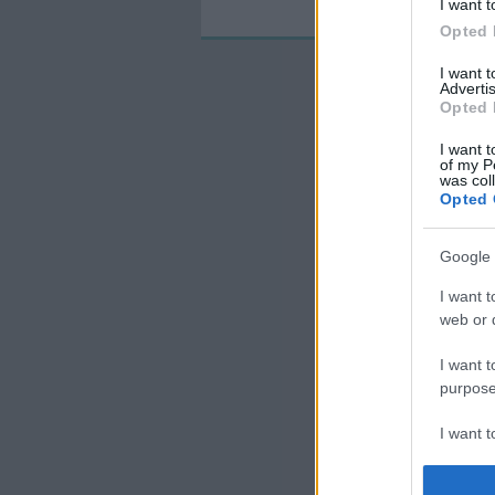
I want t
Opted 
I want 
Advertis
Opted 
I want t
of my P
was col
Opted 
Google 
I want t
web or d
I want t
purpose
I want 
I want t