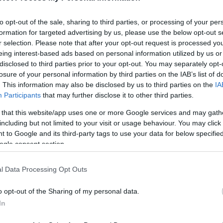
to opt-out of the sale, sharing to third parties, or processing of your per
formation for targeted advertising by us, please use the below opt-out s
r selection. Please note that after your opt-out request is processed y
eing interest-based ads based on personal information utilized by us or
disclosed to third parties prior to your opt-out. You may separately opt-
Köve
losure of your personal information by third parties on the IAB’s list of
. This information may also be disclosed by us to third parties on the
IA
Participants
that may further disclose it to other third parties.
enü
 that this website/app uses one or more Google services and may gath
Kere
including but not limited to your visit or usage behaviour. You may click 
demes
 to Google and its third-party tags to use your data for below specifi
is
ogle consent section.
ep!
l Data Processing Opt Outs
Címk
o opt-out of the Sharing of my personal data.
adapt
ÁBB
bales
In
energ
Épüle