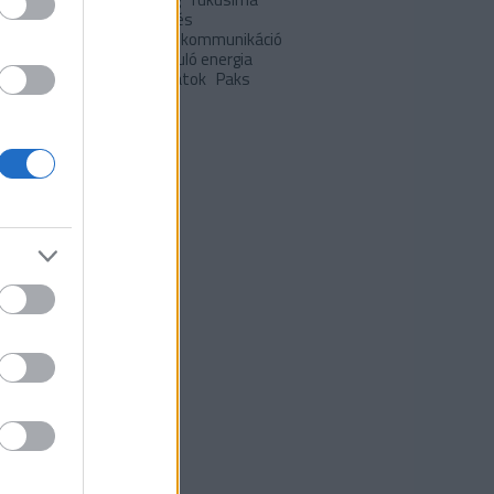
 hétvégére
japán
Klíma- és
apolitika
klímaváltozás
kommunikáció
pció
lakóépületek
megújuló energia
uló energia
önkormányzatok
Paks
I
Települések
ívum
 október
(
6
)
0 szeptember
(
5
)
 augusztus
(
8
)
 július
(
7
)
 június
(
5
)
 május
(
10
)
 április
(
6
)
 március
(
1
)
9 december
(
3
)
9 november
(
2
)
 május
(
1
)
 március
(
1
)
ább
...