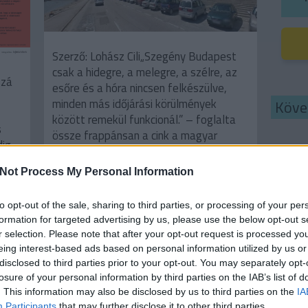
Szerző: Lohász Cili„Szegény Budapest
csak a hidegre, a melegre, a szélre, az
zzá
esőre és a hóra nincsen felkészülve,
minden más időjárási körülmények
Köve
között remekül funkcionál.” – foglalta
s
össze frappánsan a cink a magyar
dig
települések felkészületlenségét az
 és
egyre gyakoribb extrém időjárási
Kere
Not Process My Personal Information
eseményekre. …
és
to opt-out of the sale, sharing to third parties, or processing of your per
formation for targeted advertising by us, please use the below opt-out s
r selection. Please note that after your opt-out request is processed y
TOVÁBB
Címk
eing interest-based ads based on personal information utilized by us or
ÁBB
disclosed to third parties prior to your opt-out. You may separately opt-
adapt
losure of your personal information by third parties on the IAB’s list of
bales
. This information may also be disclosed by us to third parties on the
IA
energ
Épüle
Participants
that may further disclose it to other third parties.