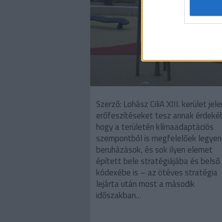
Szerző: Lohász CiliA XIII. kerület jel
erőfeszítéseket tesz annak érdeké
hogy a területén klímaadaptációs
szempontból is megfelelőek legyen
beruházások, és sok ilyen elemet
épített bele stratégiájába és belső
kódexébe is – az ötéves stratégia
lejárta után most a második
időszakban…