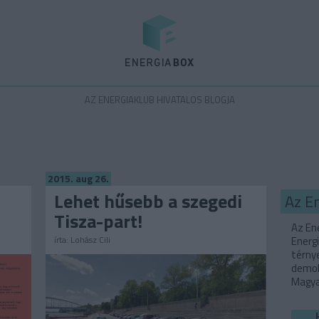
Energiabox
AZ ENERGIAKLUB HIVATALOS BLOGJA
2015. aug 26.
Lehet hűsebb a szegedi
Az E
Tisza-part!
Az Ene
írta:
Lohász Cili
Energi
térny
demok
Magyar