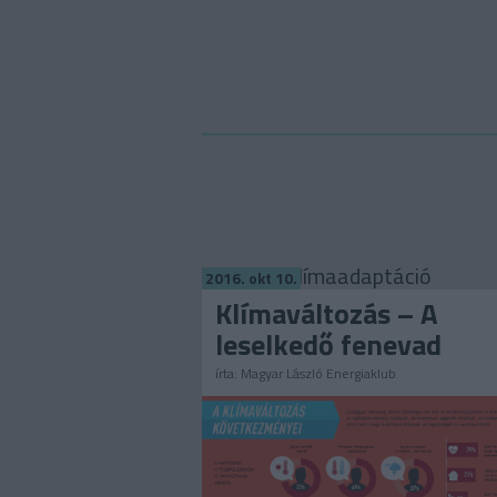
Címkék
»
klímaadaptáció
2016. okt 10.
Klímaváltozás – A
leselkedő fenevad
írta:
Magyar László Energiaklub