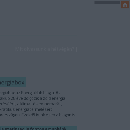
Mit olvassunk a hétvégén?
nergiabox
rgiabox az Energiaklub blogja. Az
aklub 28 éve dolgozik a zöld energia
eréséért, a klíma- és emberbarát,
ratikus energiatermelésért
országon. Ezekről írunk ezen a blogon is.
Ha szerinted is fontos a munkánk,