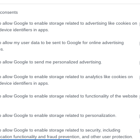
Egyé
consents
2014. aug 05.
London rejtett zöldjei
o allow Google to enable storage related to advertising like cookies on
Feed
evice identifiers in apps.
írta:
Lohász Cili
RSS 2
o allow my user data to be sent to Google for online advertising
bejeg
s.
Atom
bejeg
to allow Google to send me personalized advertising.
o allow Google to enable storage related to analytics like cookies on
evice identifiers in apps.
o allow Google to enable storage related to functionality of the website
o allow Google to enable storage related to personalization.
Szerző: Lohász CiliEhető növények
köztéri bútorokon, 10.000 páfrány 350
o allow Google to enable storage related to security, including
nm függőleges falon, szigorú nyugágy-
cation functionality and fraud prevention, and other user protection.