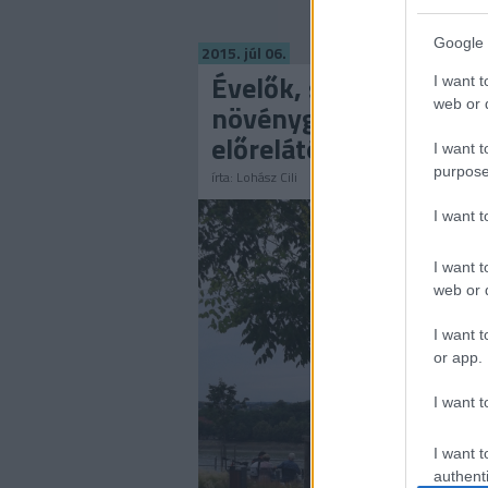
Google 
2015. júl 06.
Évelők, szökőkutak,
I want t
web or d
növénygazdák - egy
előrelátó kerület
I want t
purpose
írta:
Lohász Cili
I want 
I want t
web or d
I want t
or app.
I want t
I want t
authenti