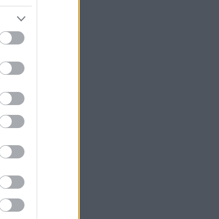
b
ek
.0
yzések
,
kommentek
yzések
,
kommentek