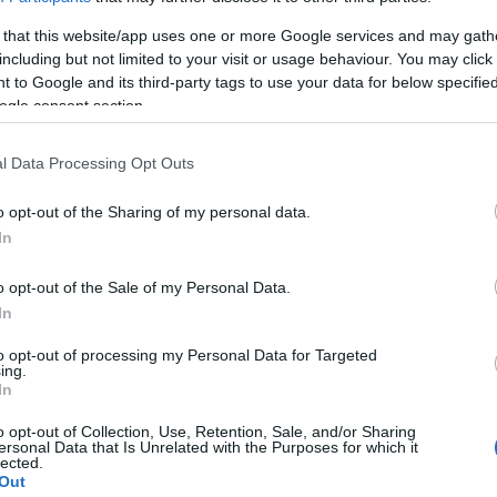
hírek
energi
 that this website/app uses one or more Google services and may gath
Korru
including but not limited to your visit or usage behaviour. You may click 
Megúj
 to Google and its third-party tags to use your data for below specifi
Paks I
ogle consent section.
Arch
l Data Processing Opt Outs
2020
o opt-out of the Sharing of my personal data.
202
In
2020
2020
2020
o opt-out of the Sale of my Personal Data.
2020
In
2020
2020
to opt-out of processing my Personal Data for Targeted
201
ing.
201
In
2019
2018
o opt-out of Collection, Use, Retention, Sale, and/or Sharing
ersonal Data that Is Unrelated with the Purposes for which it
Tov
lected.
Out