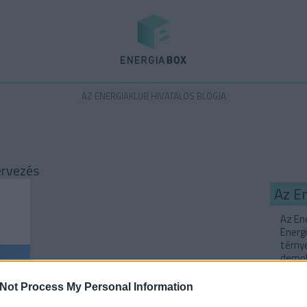
Energiabox
AZ ENERGIAKLUB HIVATALOS BLOGJA
ervezés
Az E
Az Ene
Energi
térny
demok
Magyar
Not Process My Personal Information