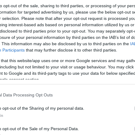
to opt-out of the sale, sharing to third parties, or processing of your per
formation for targeted advertising by us, please use the below opt-out s
r selection. Please note that after your opt-out request is processed y
eing interest-based ads based on personal information utilized by us or
disclosed to third parties prior to your opt-out. You may separately opt-
losure of your personal information by third parties on the IAB’s list of
. This information may also be disclosed by us to third parties on the
IA
Köve
Participants
that may further disclose it to other third parties.
 a
 that this website/app uses one or more Google services and may gath
including but not limited to your visit or usage behaviour. You may click 
orvég
Kere
 to Google and its third-party tags to use your data for below specifi
ogle consent section.
l Data Processing Opt Outs
ÁBB
Címk
o opt-out of the Sharing of my personal data.
In
adapt
bales
energ
o opt-out of the Sale of my Personal Data.
Épüle