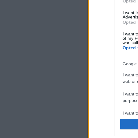
Opted 
I want 
Advertis
Opted 
I want t
of my P
was col
Opted 
Google 
I want t
web or d
I want t
purpose
I want 
I want t
web or d