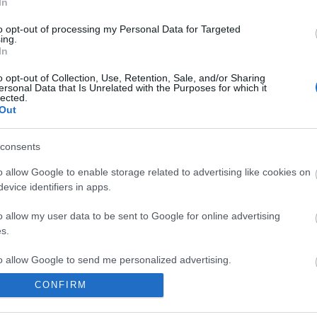
In
hírek
energi
to opt-out of processing my Personal Data for Targeted
Korru
ing.
megúj
In
Paks I
o opt-out of Collection, Use, Retention, Sale, and/or Sharing
ersonal Data that Is Unrelated with the Purposes for which it
Arch
lected.
Out
2020
202
consents
2020
2020
o allow Google to enable storage related to advertising like cookies on
2020
evice identifiers in apps.
2020
2020
o allow my user data to be sent to Google for online advertising
2020
s.
201
201
to allow Google to send me personalized advertising.
2019
2018
CONFIRM
Tov
o allow Google to enable storage related to analytics like cookies on
evice identifiers in apps.