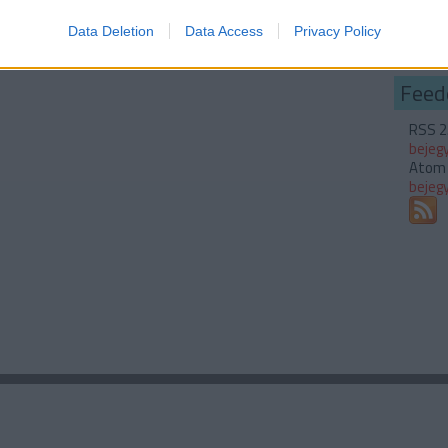
Egyé
o allow Google to enable storage related to functionality of the website
Data Deletion
Data Access
Privacy Policy
Feed
o allow Google to enable storage related to personalization.
RSS 2
o allow Google to enable storage related to security, including
bejeg
cation functionality and fraud prevention, and other user protection.
Atom
bejeg