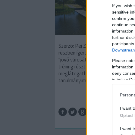
If you wish 
sensitive in
confirm you
continue se
information 
further disc
participants
Szerző: Pej ZsófiaAhogyan az első
Downstream 
részben ígértük, most megmutatjuk
"jövő városát", amit a Klímaválasz
Please note
tréning résztvevőivel
information 
meglátogathattunk a négynapos n
deny consent
tanulmányutunk során.
in below Go
Persona
TOV
I want t
Opted 
I want t