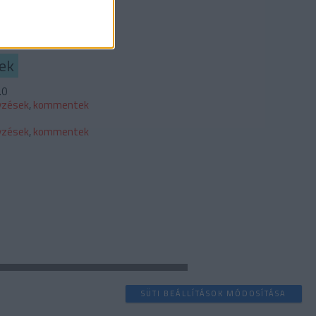
b
ek
.0
yzések
,
kommentek
yzések
,
kommentek
SÜTI BEÁLLÍTÁSOK MÓDOSÍTÁSA