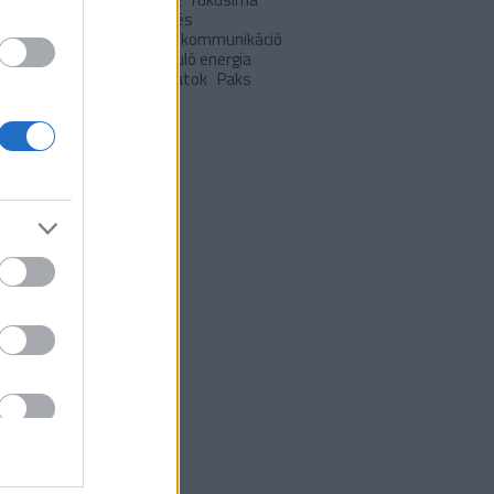
 hétvégére
japán
Klíma- és
apolitika
klímaváltozás
kommunikáció
pció
lakóépületek
Megújuló energia
uló energia
önkormányzatok
Paks
I
Települések
ívum
 október
(
6
)
0 szeptember
(
5
)
 augusztus
(
8
)
 július
(
7
)
 június
(
5
)
 május
(
10
)
 április
(
6
)
 március
(
1
)
9 december
(
3
)
9 november
(
2
)
 május
(
1
)
 március
(
1
)
ább
...