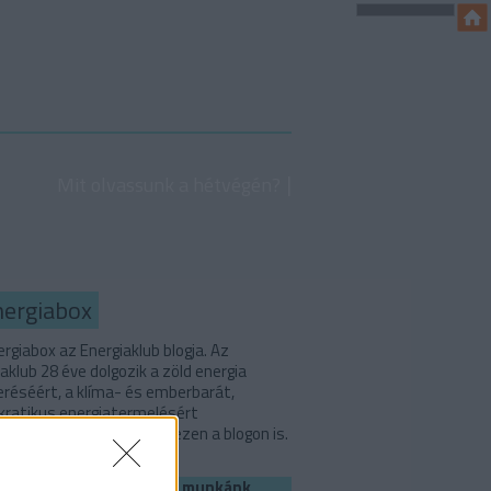
Mit olvassunk a hétvégén?
nergiabox
rgiabox az Energiaklub blogja. Az
aklub 28 éve dolgozik a zöld energia
eréséért, a klíma- és emberbarát,
ratikus energiatermelésért
országon. Ezekről írunk ezen a blogon is.
Ha szerinted is fontos a munkánk,