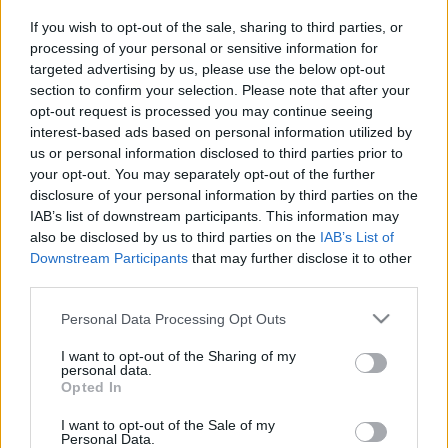
zsoltmelinda
•
2019. november 22.
0
If you wish to opt-out of the sale, sharing to third parties, or
processing of your personal or sensitive information for
targeted advertising by us, please use the below opt-out
A nemzetközi klímacsúcstalálkozók (COP –
section to confirm your selection. Please note that after your
Conference of the Parties) rendszerében azért nehéz
opt-out request is processed you may continue seeing
kiigazodni, mert nagyon sok a részletkérdés, amiket
interest-based ads based on personal information utilized by
gyakran még a szakemberek se feltétlenül tudnak
us or personal information disclosed to third parties prior to
követni. Ugyanakkor mindig van egy kiemelt
your opt-out. You may separately opt-out of the further
politikai kérdés, és valójában az a fontos, azzal kell…
disclosure of your personal information by third parties on the
IAB’s list of downstream participants. This information may
also be disclosed by us to third parties on the
IAB’s List of
Downstream Participants
that may further disclose it to other
third parties.
Please note that this website/app uses one or more Google
Personal Data Processing Opt Outs
services and may gather and store information including but
not limited to your visit or usage behaviour. You may click to
I want to opt-out of the Sharing of my
personal data.
grant or deny consent to Google and its third-party tags to
Opted In
use your data for below specified purposes in below Google
consent section.
I want to opt-out of the Sale of my
Personal Data.