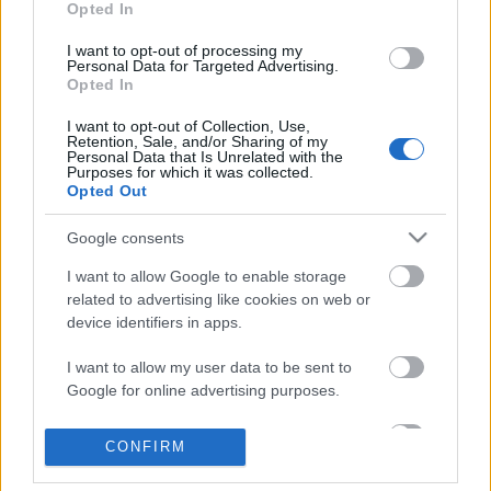
Opted In
I want to opt-out of processing my
Personal Data for Targeted Advertising.
Opted In
Magyarország energiaszolgáltatói,
egyesüljetek!
I want to opt-out of Collection, Use,
Retention, Sale, and/or Sharing of my
Personal Data that Is Unrelated with the
Fülöp Orsolya
•
2014. augusztus 28.
0
Purposes for which it was collected.
Opted Out
Szerző: Fülöp OrsolyaMegpróbáltam megérteni,
Google consents
miről is határozott a kormány a holding alapú
közszolgáltatási rendszerrel kapcsolatos tegnapi
I want to allow Google to enable storage
kormányhatározatban. Nem sikerült teljes
related to advertising like cookies on web or
mértékben, amit viszont megértettem belőle, annak
device identifiers in apps.
technikai és jogi megvalósítását nem tudom
egyelőre elképzelni sem.
I want to allow my user data to be sent to
Google for online advertising purposes.
Miért titkolja Orbán Viktor paksi
I want to allow Google to send me
CONFIRM
terveit?
personalized advertising.