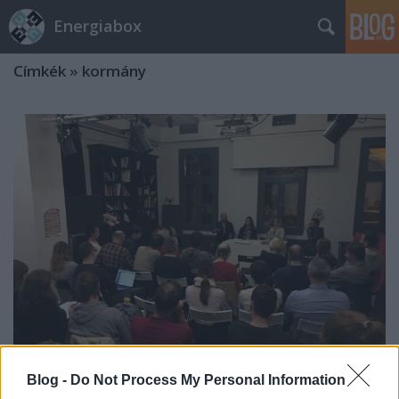
Energiabox
Címkék
»
kormány
Blog -
Do Not Process My Personal Information
Ki oldja meg a klímaválságot?