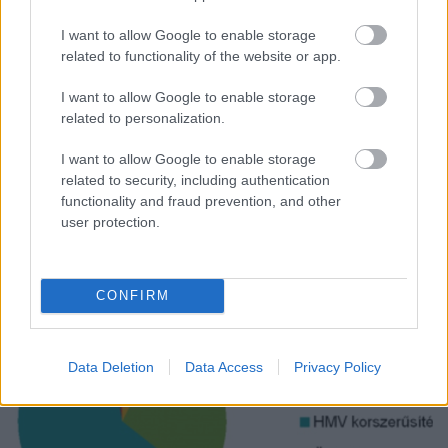
parlamentbe!
I want to allow Google to enable storage
Fülöp Orsolya
•
2015. január 14.
0
related to functionality of the website or app.
Szerző: Fülöp OrsolyaKorrupt kormányok előnyben
I want to allow Google to enable storage
részesítik a centralizált, tőkeintenzív
related to personalization.
gigaberuházásokat, hiszen nagy korrupciós
nyereségre lehet így szert tenni – különösen, ha a
I want to allow Google to enable storage
beruházó maga az állam. Az atomerőmű-építés
related to security, including authentication
ennek iskolapéldája. Ezzel szemben a megújulós
functionality and fraud prevention, and other
projektek – mint amilyenek a…
user protection.
CONFIRM
Data Deletion
Data Access
Privacy Policy