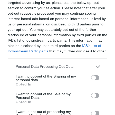
targeted advertising by us, please use the below opt-out
section to confirm your selection. Please note that after your
opt-out request is processed you may continue seeing
interest-based ads based on personal information utilized by
us or personal information disclosed to third parties prior to
your opt-out. You may separately opt-out of the further
disclosure of your personal information by third parties on the
IAB’s list of downstream participants. This information may
also be disclosed by us to third parties on the
IAB’s List of
Downstream Participants
that may further disclose it to other
third parties.
A pénteki napfogyatkozás élesben
Please note that this website/app uses one or more Google
Personal Data Processing Opt Outs
tesztelte a német villamosenergia-
services and may gather and store information including but
rendszer életképességét
not limited to your visit or usage behaviour. You may click to
I want to opt-out of the Sharing of my
personal data.
grant or deny consent to Google and its third-party tags to
Opted In
Fülöp Orsolya
•
2015. március 22.
0
use your data for below specified purposes in below Google
consent section.
I want to opt-out of the Sale of my
Szerző: Fülöp OrsolyaNémetországban egy
Personal Data.
Opted In
naposabb napon a termelt áram 40%-át napelemek
állítják elő. Ezek az elsötétedés hatására
I want to opt-out of processing my