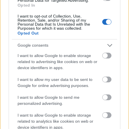
kikapcsoltak, vagyis jelentős mennyiség esett ki
Personal Data for Targeted Advertising.
Opted In
hirtelen a termelésből - ez jól látható az alábbi
diagramon is. Ezek helyére más forrásokat kellett
I want to opt-out of Collection, Use,
rövid idő alatt…
Retention, Sale, and/or Sharing of my
Personal Data that Is Unrelated with the
Purposes for which it was collected.
Opted Out
Google consents
I want to allow Google to enable storage
related to advertising like cookies on web or
device identifiers in apps.
I want to allow my user data to be sent to
Google for online advertising purposes.
I want to allow Google to send me
personalized advertising.
I want to allow Google to enable storage
Több (napelemmel termelt) fényt a
related to analytics like cookies on web or
device identifiers in apps.