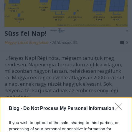
Süss fel Nap!
Magyar László Energiaklub
•
2016. május 03.
0
…fényes Nap! Régi nóta, mégsem tanultuk meg
rendesen. Napenergia-forradalom zajlik a világon,
mi azonban nagyon lassan, nehézkesen reagálunk
rá. Magyarországon évente átlagosan 2000 órát süt
a nap, ennek nagy részét hagyjuk elveszni. Sok
helyen a fél karjukat adnák az emberek ennyi égi
segítségért,…
Blog -
Do Not Process My Personal Information
If you wish to opt-out of the sale, sharing to third parties, or
processing of your personal or sensitive information for