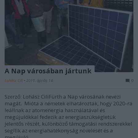
A Nap városában jártunk
Lohász Cili
•
2011. április 14.
0
Szerző: Lohász CiliFürth a Nap városának nevezi
magát. Mióta a németek elhatározták, hogy 2020-ra
leállnak az atomenergia használatával és
megújulókkal fedezik az energiaszükségletük
jelentős részét, különböző támogatási rendszerekkel
segítik az energiahatékonyság növelését és a
megújuló…