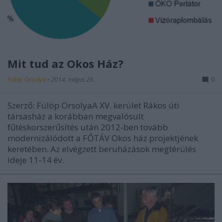
Mit tud az Okos Ház?
Fülöp Orsolya
•
2014. május 29.
0
Szerző: Fülöp OrsolyaA XV. kerület Rákos úti
társasház a korábban megvalósult
fűtéskorszerűsítés után 2012-ben tovább
modernizálódott a FŐTÁV Okos ház projektjének
keretében. Az elvégzett beruházások megtérülés
ideje 11-14 év.