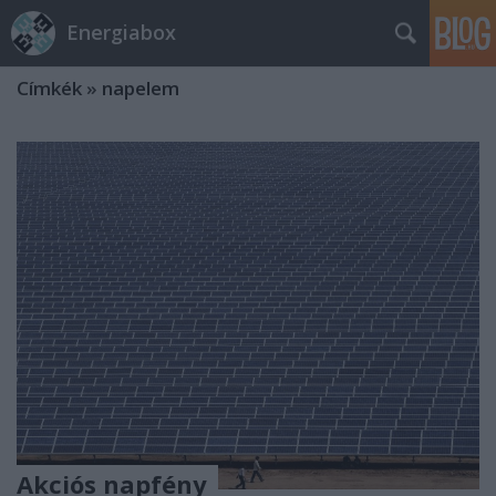
Energiabox
Címkék
»
napelem
Akciós napfény