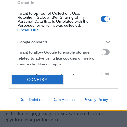
Opted In
I want to opt-out of Collection, Use,
Retention, Sale, and/or Sharing of my
Personal Data that Is Unrelated with the
Purposes for which it was collected.
Opted Out
Google consents
Magyarország energiaszolgáltatói,
I want to allow Google to enable storage
egyesüljetek!
related to advertising like cookies on web or
device identifiers in apps.
Fülöp Orsolya
•
2014. augusztus 28.
0
I want to allow my user data to be sent to
CONFIRM
Szerző: Fülöp OrsolyaMegpróbáltam megérteni,
Google for online advertising purposes.
miről is határozott a kormány a holding alapú
I want to allow Google to send me
közszolgáltatási rendszerrel kapcsolatos tegnapi
personalized advertising.
Data Deletion
Data Access
Privacy Policy
kormányhatározatban. Nem sikerült teljes
mértékben, amit viszont megértettem belőle, annak
I want to allow Google to enable storage
technikai és jogi megvalósítását nem tudom
related to analytics like cookies on web or
egyelőre elképzelni sem.
device identifiers in apps.