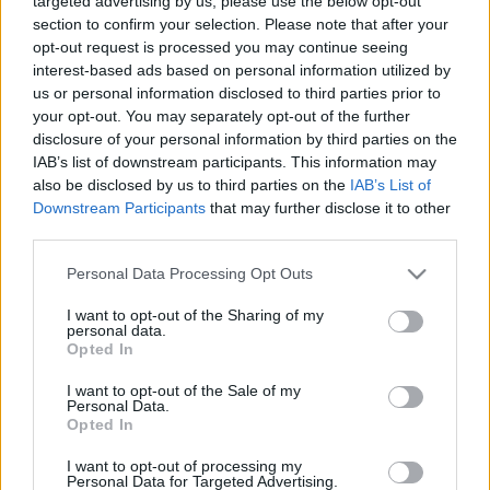
targeted advertising by us, please use the below opt-out
továbbiakban: NemRezsi), mint a
section to confirm your selection. Please note that after your
opt-out request is processed you may continue seeing
piaci verseny élharcosa
interest-based ads based on personal information utilized by
Fülöp Orsolya
•
2014. október 01.
0
us or personal information disclosed to third parties prior to
your opt-out. You may separately opt-out of the further
disclosure of your personal information by third parties on the
Szerző: Fülöp OrsolyaNéhány hetente
IAB’s list of downstream participants. This information may
menetrendszerűen bemondja a kormányzat egyik-
also be disclosed by us to third parties on the
IAB’s List of
másik képviselője, hogy döntöttek a nemzeti
Downstream Participants
that may further disclose it to other
közműszolgáltató létrehozásáról. Most megint egy
third parties.
ilyen hullám ért el bennünket, ezt harsogja a rádió
két napja.Ily módon valóban úgy tűnhet, hogy a
Please note that this website/app uses one or more Google
Personal Data Processing Opt Outs
megbízott munkacsoport…
services and may gather and store information including but
not limited to your visit or usage behaviour. You may click to
I want to opt-out of the Sharing of my
personal data.
grant or deny consent to Google and its third-party tags to
Opted In
use your data for below specified purposes in below Google
consent section.
I want to opt-out of the Sale of my
Personal Data.
Opted In
I want to opt-out of processing my
Personal Data for Targeted Advertising.