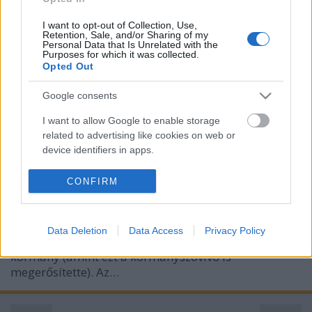
I want to opt-out of Collection, Use,
Retention, Sale, and/or Sharing of my
Personal Data that Is Unrelated with the
Purposes for which it was collected.
Opted Out
Google consents
Rezsiharc a kivitt profit ellen
I want to allow Google to enable storage
related to advertising like cookies on web or
energiabox
•
2013. szeptember 23.
0
device identifiers in apps.
Szerző: Perger AndrásMúlt pénteken elvitte a
I want to allow my user data to be sent to
CONFIRM
Google for online advertising purposes.
figyelmet a kisebb szénbányák megnyitásáról szóló
miniszterelnöki bejelentés. Az interjú fő üzenete
I want to allow Google to send me
azonban nem ez volt: a kormányfő egyértelművé
Data Deletion
Data Access
Privacy Policy
personalized advertising.
tette, hogy közműcégek visszavásárlását tervezi a
kormány (amint ezt a kormányszóvivő is
I want to allow Google to enable storage
megerősítette). Az…
related to analytics like cookies on web or
device identifiers in apps.