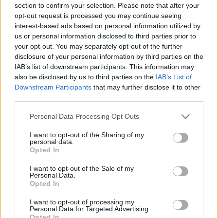
section to confirm your selection. Please note that after your
továbbiakban: NemRezsi), mint a
opt-out request is processed you may continue seeing
piaci verseny élharcosa
interest-based ads based on personal information utilized by
us or personal information disclosed to third parties prior to
Fülöp Orsolya
•
2014. október 01.
0
your opt-out. You may separately opt-out of the further
disclosure of your personal information by third parties on the
Szerző: Fülöp OrsolyaNéhány hetente
IAB’s list of downstream participants. This information may
menetrendszerűen bemondja a kormányzat egyik-
also be disclosed by us to third parties on the
IAB’s List of
másik képviselője, hogy döntöttek a nemzeti
Downstream Participants
that may further disclose it to other
közműszolgáltató létrehozásáról. Most megint egy
third parties.
ilyen hullám ért el bennünket, ezt harsogja a rádió
Please note that this website/app uses one or more Google
Personal Data Processing Opt Outs
két napja.Ily módon valóban úgy tűnhet, hogy a
services and may gather and store information including but
megbízott munkacsoport…
not limited to your visit or usage behaviour. You may click to
I want to opt-out of the Sharing of my
personal data.
grant or deny consent to Google and its third-party tags to
Opted In
use your data for below specified purposes in below Google
consent section.
I want to opt-out of the Sale of my
Personal Data.
Opted In
I want to opt-out of processing my
Personal Data for Targeted Advertising.
Opted In