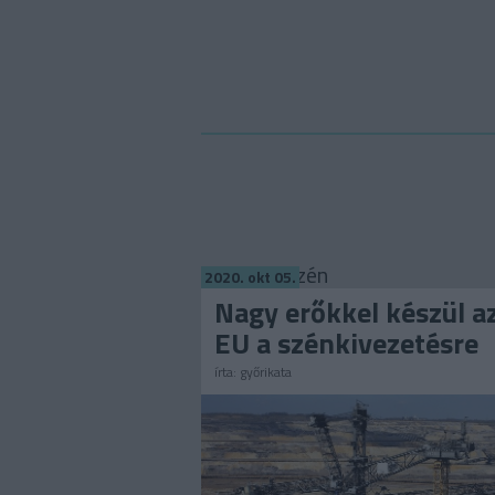
Címkék
»
szén
2020. okt 05.
Nagy erőkkel készül a
EU a szénkivezetésre
írta:
győrikata