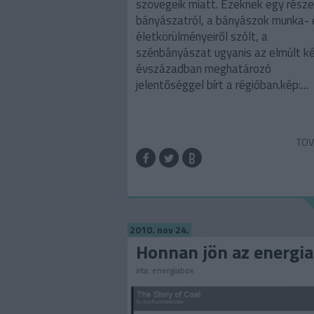
szövegeik miatt. Ezeknek egy része
bányászatról, a bányászok munka- 
életkörülményeiről szólt, a
szénbányászat ugyanis az elmúlt k
évszázadban meghatározó
jelentőséggel bírt a régióban.kép:…
TOV
2010. nov 24.
Honnan jön az energia
írta:
energiabox