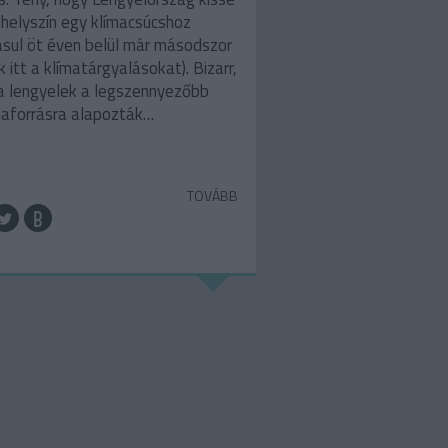
r helyszín egy klímacsúcshoz
ásul öt éven belül már másodszor
k itt a klímatárgyalásokat). Bizarr,
a lengyelek a legszennyezőbb
iaforrásra alapozták…
TOVÁBB