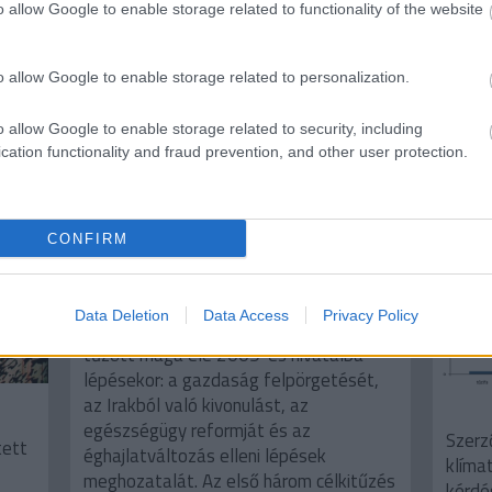
Amerikai Életforma ellen
o allow Google to enable storage related to functionality of the website
írta:
Fülöp Orsolya
o allow Google to enable storage related to personalization.
2013. n
o allow Google to enable storage related to security, including
Kar
cation functionality and fraud prevention, and other user protection.
írta:
Fül
CONFIRM
Data Deletion
Data Access
Privacy Policy
Szerző: Fülöp OrsolyaObama négy célt
tűzött maga elé 2009-es hivatalba
lépésekor: a gazdaság felpörgetését,
az Irakból való kivonulást, az
egészségügy reformját és az
Szerz
tett
éghajlatváltozás elleni lépések
klíma
meghozatalát. Az első három célkitűzés
kérdé