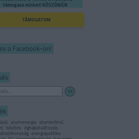
támogass minket! KÖSZÖNJÜK
TÁMOGATOM
ss a Facebook-on!
sés
ék
áció
atomenergia
atomerőmű
et
bővítés
éghajlatváltozás
iahatékonyság
energiapolitika
tek
EU
fenntarthatóság
fukusima