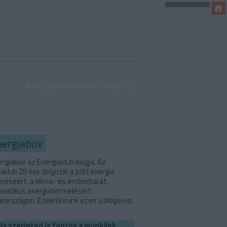
Mit olvassunk a hétvégén?
nergiabox
rgiabox az Energiaklub blogja. Az
aklub 28 éve dolgozik a zöld energia
eréséért, a klíma- és emberbarát,
ratikus energiatermelésért
országon. Ezekről írunk ezen a blogon is.
Ha szerinted is fontos a munkánk,