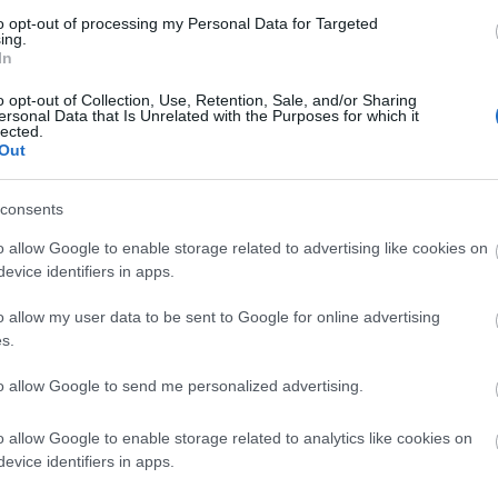
A koronavírus-járvány otthonába
to opt-out of processing my Personal Data for Targeted
kényszerítette a fél világot, az
va,
ing.
életmódbeli változások pedig jól
hogy
In
láthatóak az energiafogyasztásban.
yobb
o opt-out of Collection, Use, Retention, Sale, and/or Sharing
Jelentősen csökkent az energiaigény,
azt
ersonal Data that Is Unrelated with the Purposes for which it
átalakult az energiamix, és míg a
lected.
szág
Out
tradicionális energiahordozók iránti
 a
kereslet visszaesett, a megújulók
,…
tarolnak. A Nemzetközi…
consents
Szerz
nukle
o allow Google to enable storage related to advertising like cookies on
a leg
evice identifiers in apps.
ÁBB
felha
TOVÁBB
o allow my user data to be sent to Google for online advertising
Magya
s.
évtiz
földg
to allow Google to send me personalized advertising.
o allow Google to enable storage related to analytics like cookies on
2014. máj 09.
ach
evice identifiers in apps.
Obama támadást indít az