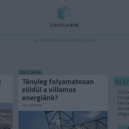
Energiabox
AZ ENERGIAKLUB HIVATALOS BLOGJA
2020. júl 06.
z
Tényleg folyamatosan
Az E
zöldül a villamos
Az Ene
energiánk?
Energi
térny
írta:
győrikata
demok
Magyar