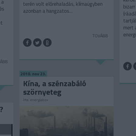
 a
terén volt előrehaladás, klímaügyben
bizar
és
azonban a hangzatos…
(ráad
tartjá
ét
mert 
energ
TOVÁBB
ÁBB
2010. nov 23.
Kína, a szénzabáló
szörnyeteg
írta:
energiabox
?