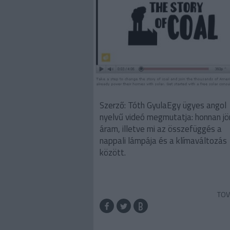
Szerző: Tóth GyulaEgy ügyes angol
nyelvű videó megmutatja: honnan jö
áram, illetve mi az összefüggés a
nappali lámpája és a klímaváltozás
között.
TOV