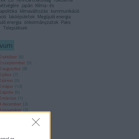
 hétvégére
japán
Klíma- és
apolitika
klímaváltozás
kommunikáció
pció
lakóépületek
Megújuló energia
uló energia
önkormányzatok
Paks
I
Települések
ívum
 október
(
6
)
0 szeptember
(
5
)
 augusztus
(
8
)
 július
(
7
)
 június
(
5
)
 május
(
10
)
 április
(
6
)
 március
(
1
)
9 december
(
3
)
9 november
(
2
)
 május
(
1
)
 március
(
1
)
ább
...
sonal or