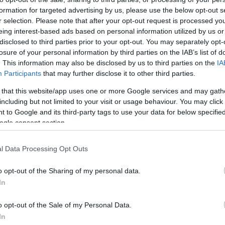
Egyé
formation for targeted advertising by us, please use the below opt-out s
r selection. Please note that after your opt-out request is processed y
eing interest-based ads based on personal information utilized by us or
disclosed to third parties prior to your opt-out. You may separately opt-
Feed
losure of your personal information by third parties on the IAB’s list of
2020. máj 12.
. This information may also be disclosed by us to third parties on the
IA
RSS 2
A koronavírus nagy
bejeg
Participants
that may further disclose it to other third parties.
vesztese a szén
Atom
 that this website/app uses one or more Google services and may gath
bejeg
írta:
győrikata
including but not limited to your visit or usage behaviour. You may click 
 to Google and its third-party tags to use your data for below specifi
ogle consent section.
2015. o
A s
l Data Processing Opt Outs
Mag
o opt-out of the Sharing of my personal data.
írta:
Sáf
In
o opt-out of the Sale of my Personal Data.
In