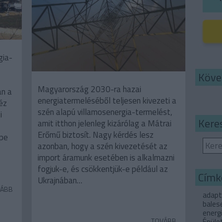
gia-
Köve
Magyarország 2030-ra hazai
an a
energiatermeléséből teljesen kivezeti a
éz
szén alapú villamosenergia-termelést,
i
Kere
amit itthon jelenleg kizárólag a Mátrai
Erőmű biztosít. Nagy kérdés lesz
ope
azonban, hogy a szén kivezetését az
import áramunk esetében is alkalmazni
fogjuk-e, és csökkentjük-e például az
Címk
Ukrajnában…
ÁBB
adapt
bales
energ
TOVÁBB
Épüle