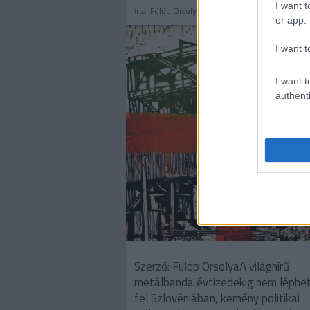
I want t
írta:
Fülöp Orsolya
or app.
I want t
I want t
authenti
Szerző: Fülöp OrsolyaA világhírű
metálbanda évtizedekig nem léphe
fel Szlovéniában, kemény politikai