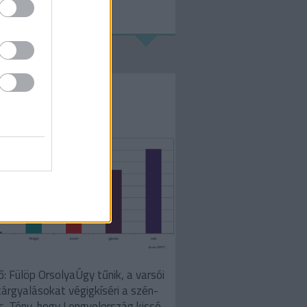
ov 19.
bonkór
öp Orsolya
ő: Fülöp OrsolyaÚgy tűnik, a varsói
tárgyalásokat végigkíséri a szén-
s. Tény, hogy Lengyelország kissé