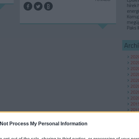
hírek
energi
Korru
megúj
Paks I
Arch
2020
202
2020
2020
2020
2020
2020
2020
201
201
2019
2018
Not Process My Personal Information
Tov
to opt-out of the sale, sharing to third parties, or processing of your per