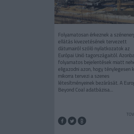
Folyamatosan érkeznek a szénener
ellátás kivezetésének tervezett
dátumairól szóló nyilatkozatok az
Európai Unió tagországaitól. Azonb
folyamatos bejelentések miatt neh
eligazodni azon, hogy ténylegesen k
mikorra tervezi a szenes
létesítményeinek bezárását. A Eur
Beyond Coal adatbázisa…
TOV