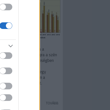
ő: Sáfián Fanni2013 óta a
áris fűtőelemek utána újra a szén
nagyobb (energia)mennyiségben
sznált energiahordozó
rországon, átvéve az egy
edes sikertörténete után a
áztól a vezető szerepet.
TOVÁBB