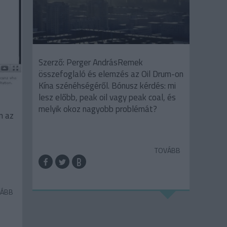
Szerző: Perger AndrásRemek
összefoglaló és elemzés az Oil Drum-on
Kína szénéhségéről. Bónusz kérdés: mi
lesz előbb, peak oil vagy peak coal, és
melyik okoz nagyobb problémát?
n az
TOVÁBB
ÁBB