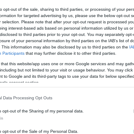
to opt-out of the sale, sharing to third parties, or processing of your per
formation for targeted advertising by us, please use the below opt-out s
r selection. Please note that after your opt-out request is processed y
eing interest-based ads based on personal information utilized by us or
n már
disclosed to third parties prior to your opt-out. You may separately opt-
a
losure of your personal information by third parties on the IAB’s list of
Köve
. This information may also be disclosed by us to third parties on the
IA
Participants
that may further disclose it to other third parties.
t.
 that this website/app uses one or more Google services and may gath
including but not limited to your visit or usage behaviour. You may click 
Kere
 to Google and its third-party tags to use your data for below specifi
ogle consent section.
ÁBB
l Data Processing Opt Outs
Címk
o opt-out of the Sharing of my personal data.
adapt
In
bales
energ
o opt-out of the Sale of my Personal Data.
Épüle