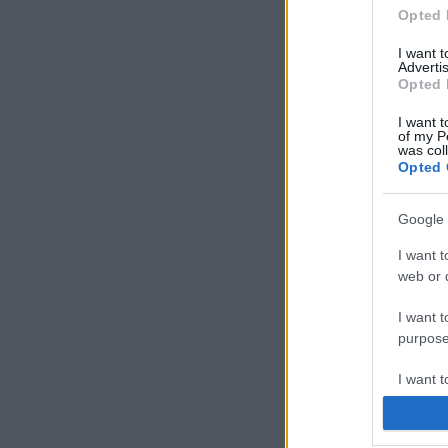
Opted 
I want 
Advertis
Opted 
I want t
of my P
was col
Opted 
Google 
I want t
web or d
I want t
purpose
I want 
I want t
web or d