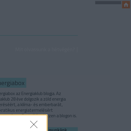
Mit olvassunk a hétvégén?
nergiabox
rgiabox az Energiaklub blogja. Az
aklub 28 éve dolgozik a zöld energia
eréséért, a klíma- és emberbarát,
ratikus energiatermelésért
országon. Ezekről írunk ezen a blogon is.
Ha szerinted is fontos a munkánk,