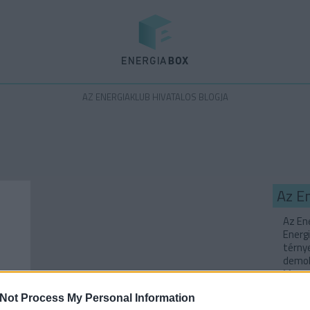
Energiabox
AZ ENERGIAKLUB HIVATALOS BLOGJA
Az E
Az Ene
Energi
térny
demok
Magyar
Not Process My Personal Information