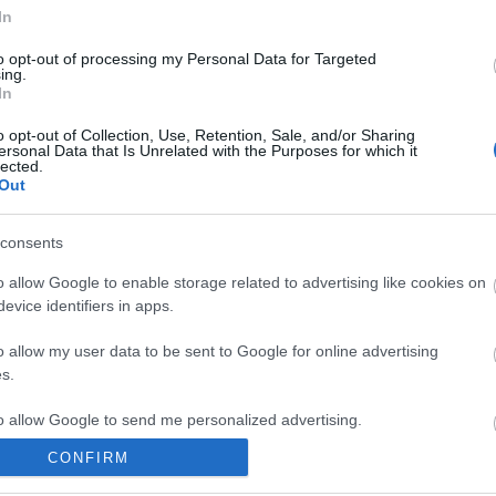
hírek
In
energi
Korru
to opt-out of processing my Personal Data for Targeted
ing.
Megúj
In
Paks I
o opt-out of Collection, Use, Retention, Sale, and/or Sharing
ersonal Data that Is Unrelated with the Purposes for which it
Arch
lected.
Out
2020
202
2020
consents
2020
o allow Google to enable storage related to advertising like cookies on
2020
2020
evice identifiers in apps.
2020
2020
o allow my user data to be sent to Google for online advertising
201
s.
201
2019
to allow Google to send me personalized advertising.
2018
Tov
CONFIRM
o allow Google to enable storage related to analytics like cookies on
evice identifiers in apps.