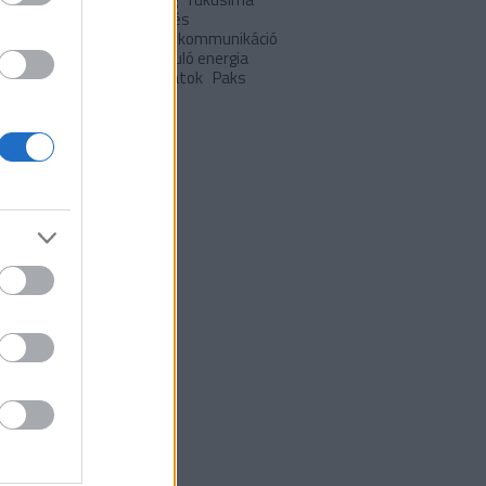
 hétvégére
japán
Klíma- és
apolitika
klímaváltozás
kommunikáció
pció
lakóépületek
megújuló energia
uló energia
önkormányzatok
Paks
I
Települések
ívum
 október
(
6
)
0 szeptember
(
5
)
 augusztus
(
8
)
 július
(
7
)
 június
(
5
)
 május
(
10
)
 április
(
6
)
 március
(
1
)
9 december
(
3
)
9 november
(
2
)
 május
(
1
)
 március
(
1
)
ább
...