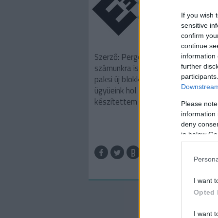
If you wish 
sensitive in
confirm you
continue se
Szerző: Perger AndrásKicsit - lassa
information 
számunkra is - nehéz követni, hogy 
further disc
participants
paksi új blokkok körüli adatkérelmi
Downstream 
ügyüeink hol tartanak, ezért
készítettem az alábbi összefoglaló
Please note
information 
deny consent
in below Go
TOV
Persona
I want t
Opted 
I want t