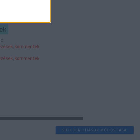
b
ek
.0
yzések
,
kommentek
yzések
,
kommentek
SÜTI BEÁLLÍTÁSOK MÓDOSÍTÁSA